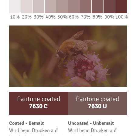
10%
20%
30%
40%
50%
60%
70%
80%
90%
100%
Pantone coated
Pantone coated
7630
C
7630
U
Coated - Bemalt
Uncoated - Unbemalt
Wird beim Drucken auf
Wird beim Drucken auf