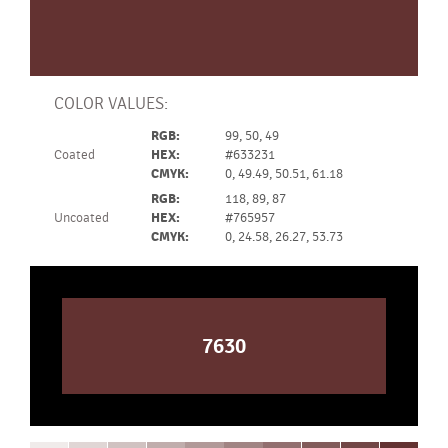
COLOR VALUES:
RGB:
99, 50, 49
Coated
HEX:
#633231
CMYK:
0, 49.49, 50.51, 61.18
RGB:
118, 89, 87
Uncoated
HEX:
#765957
CMYK:
0, 24.58, 26.27, 53.73
7630