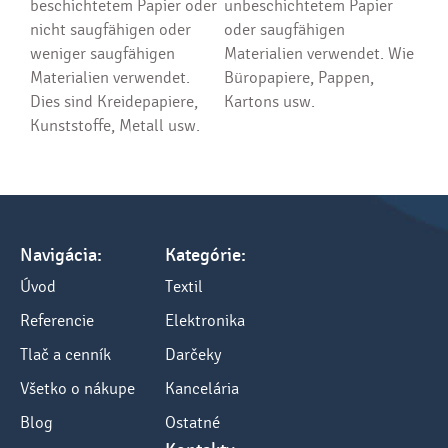
beschichtetem Papier oder
unbeschichtetem Papier
nicht saugfähigen oder
oder saugfähigen
weniger saugfähigen
Materialien verwendet. Wie
Materialien verwendet.
Büropapiere, Pappen,
Dies sind Kreidepapiere,
Kartons usw.
Kunststoffe, Metall usw.
Navigácia:
Kategórie:
Úvod
Textil
Referencie
Elektronika
Tlač a cenník
Darčeky
Všetko o nákupe
Kancelária
Blog
Ostatné