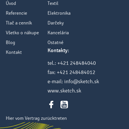
Úvod
Textil
Referencie
Elektronika
Tlač a cenník
Darčeky
Všetko o nákupe
Kancelária
Blog
Ostatné
Kontakty:
Kontakt
tel.: +421 248484040
fax: +421 248484012
e-mail: info@sketch.sk
www.sketch.sk
Hier vom Vertrag zurücktreten