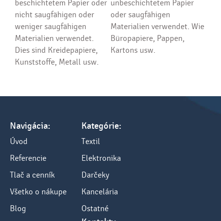
beschichtetem Papier oder
unbeschichtetem Papier
nicht saugfähigen oder
oder saugfähigen
weniger saugfähigen
Materialien verwendet. Wie
Materialien verwendet.
Büropapiere, Pappen,
Dies sind Kreidepapiere,
Kartons usw.
Kunststoffe, Metall usw.
Navigácia:
Kategórie:
Úvod
Textil
Referencie
Elektronika
Tlač a cenník
Darčeky
Všetko o nákupe
Kancelária
Blog
Ostatné