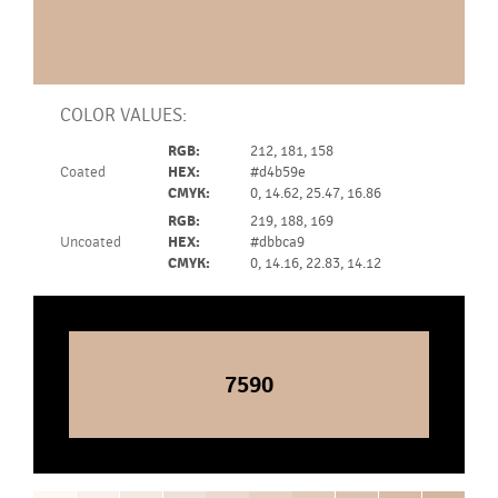
COLOR VALUES:
RGB:
212, 181, 158
Coated
HEX:
#d4b59e
CMYK:
0, 14.62, 25.47, 16.86
RGB:
219, 188, 169
Uncoated
HEX:
#dbbca9
CMYK:
0, 14.16, 22.83, 14.12
7590