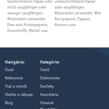
beschichtetem Papier oder
unbeschichtetem Papier
nicht saugfähigen oder
oder saugfähigen
weniger saugfähigen
Materialien verwendet. Wie
Materialien verwendet.
Büropapiere, Pappen,
Dies sind Kreidepapiere,
Kartons usw.
Kunststoffe, Metall usw.
Navigácia:
Kategórie:
Úvod
Textil
Referencie
Elektronika
Tlač a cenník
Darčeky
Všetko o nákupe
Kancelária
Blog
Ostatné