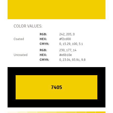
COLOR VALUES:
RGB:
242, 205, 0
Coated
HEX:
#f2cd00
CMYK:
0, 15.29, 100, 5.1
RGB:
230, 177, 14
Uncoated
HEX:
#e6b10e
CMYK:
0, 23.04, 93.91, 9.8
7405