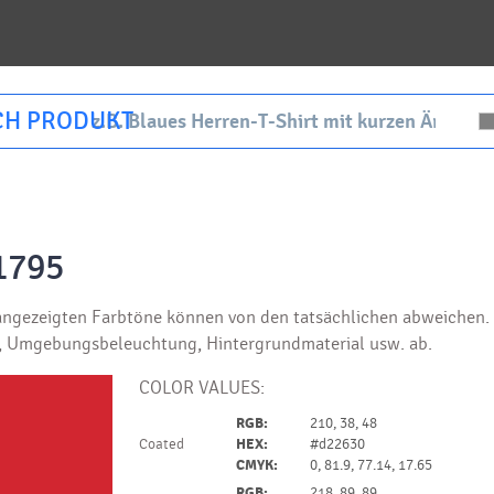
CH PRODUKT
1795
ngezeigten Farbtöne können von den tatsächlichen abweichen. I
g, Umgebungsbeleuchtung, Hintergrundmaterial usw. ab.
COLOR VALUES:
RGB:
210, 38, 48
Coated
HEX:
#d22630
CMYK:
0, 81.9, 77.14, 17.65
RGB:
218, 89, 89