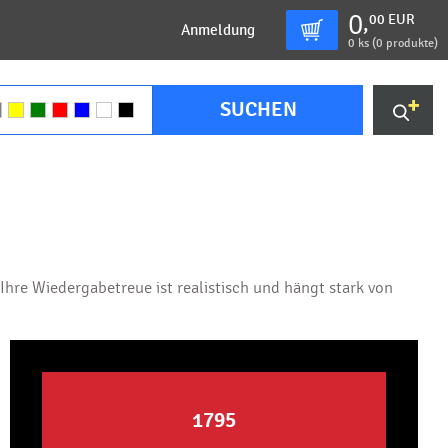
0
00
EUR
,
Anmeldung
0
ks (
0 produkte
)
SUCHEN
hre Wiedergabetreue ist realistisch und hängt stark von
1795