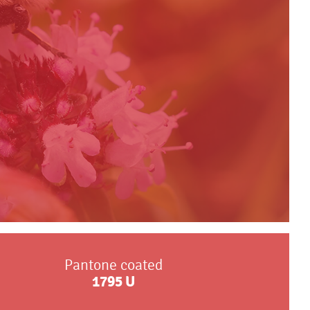
Pantone coated
1795
U