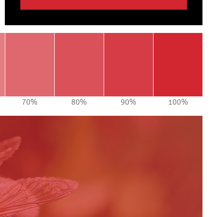
70%
80%
90%
100%