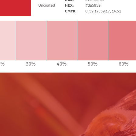
Uncoated
HEX:
#da5959
CMYK:
0, 59.17, 59.17, 14.51
0%
30%
40%
50%
60%