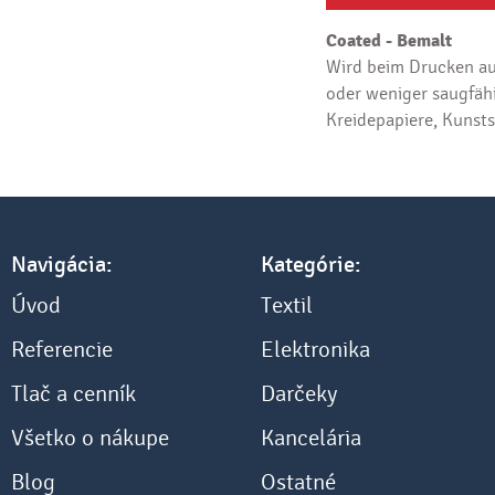
Coated - Bemalt
Wird beim Drucken au
oder weniger saugfähi
Kreidepapiere, Kunsts
Navigácia:
Kategórie:
Úvod
Textil
Referencie
Elektronika
Tlač a cenník
Darčeky
Všetko o nákupe
Kancelária
Blog
Ostatné