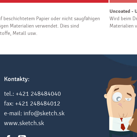
Uncoated - 
f beschichtetem Papier oder nicht saugfähigen
Wird beim Dr
gen Materialien verwendet. Dies sind
Materialien 
toffe, Metall usw.
Kontakty:
tel.: +421 248484040
fax: +421 248484012
e-mail: info@sketch.sk
www.sketch.sk