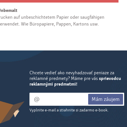
Unbemalt
ucken auf unbeschichtetem Papier oder saugfähigen
verwendet. Wie Büropapiere, Pappen, Kartons usw.
Chcete vedieť ako nevyhadzovať peniaze za
reklamné predmety? Máme pre vás
sprievodcu
reklamnými predmetmi!
Mám záujem
Vyplnite e-mail a stiahnite si zadarmo e-book.