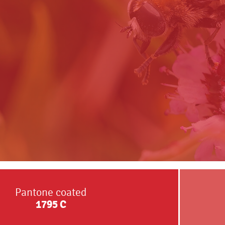
Pantone coated
1795
C