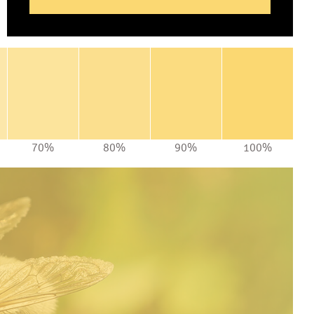
70%
80%
90%
100%