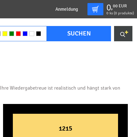
0
00
EUR
,
Anmeldung
0
ks (
0 produkte
)
SUCHEN
hre Wiedergabetreue ist realistisch und hängt stark von
1215