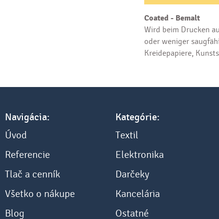
Coated - Bemalt
Wird beim Drucken au
oder weniger saugfähi
Kreidepapiere, Kunsts
Navigácia:
Kategórie:
Úvod
Textil
Referencie
Elektronika
Tlač a cenník
Darčeky
Všetko o nákupe
Kancelária
Blog
Ostatné