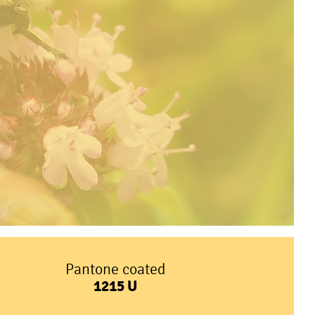
Pantone coated
1215
U