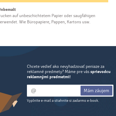
Unbemalt
ucken auf unbeschichtetem Papier oder saugfähigen
verwendet. Wie Büropapiere, Pappen, Kartons usw.
Chcete vedieť ako nevyhadzovať peniaze za
reklamné predmety? Máme pre vás
sprievodcu
reklamnými predmetmi!
Mám záujem
Vyplnite e-mail a stiahnite si zadarmo e-book.