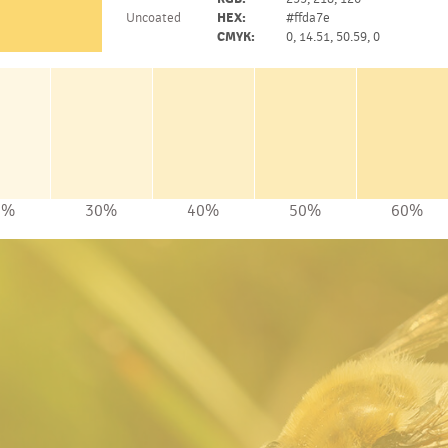
Uncoated
HEX:
#ffda7e
CMYK:
0, 14.51, 50.59, 0
0%
30%
40%
50%
60%