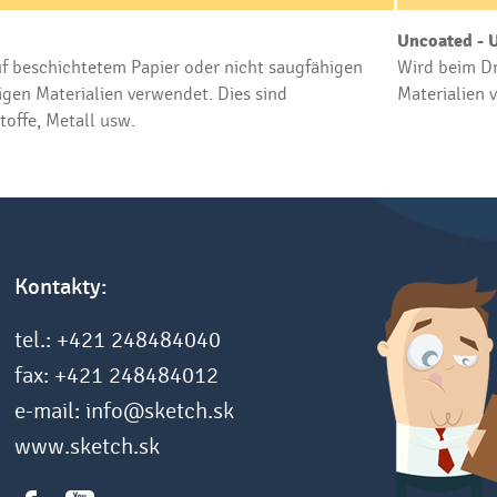
Uncoated - 
f beschichtetem Papier oder nicht saugfähigen
Wird beim Dr
gen Materialien verwendet. Dies sind
Materialien 
toffe, Metall usw.
Kontakty:
tel.: +421 248484040
fax: +421 248484012
e-mail: info@sketch.sk
www.sketch.sk