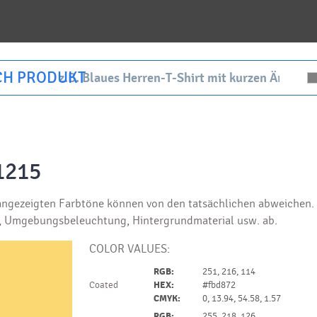
CH PRODUKT
1215
ngezeigten Farbtöne können von den tatsächlichen abweichen. I
g, Umgebungsbeleuchtung, Hintergrundmaterial usw. ab.
COLOR VALUES:
RGB:
251, 216, 114
Coated
HEX:
#fbd872
CMYK:
0, 13.94, 54.58, 1.57
RGB:
255, 218, 126