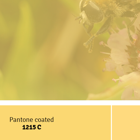
Pantone coated
1215
C