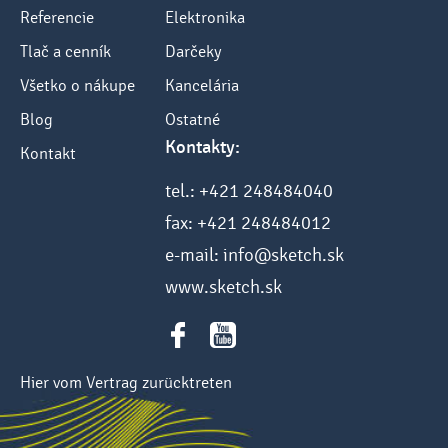
Referencie
Elektronika
Tlač a cenník
Darčeky
Všetko o nákupe
Kancelária
Blog
Ostatné
Kontakty:
Kontakt
tel.: +421 248484040
fax: +421 248484012
e-mail: info@sketch.sk
www.sketch.sk
Hier vom Vertrag zurücktreten