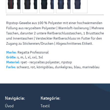
Ripstop-Gewebe aus 100 % Polyester mit einer hochwärmenden
Füllung aus recyceltem Polyester | Warmloft-Isolierung | Mehrere
Taschen, darunter 2 untere Reißverschlusstaschen, 1 Brusttasche
und Innentaschen | Versteckter Reißverschluss im Futter für den
Zugang zu Stickereien/Drucken | Abgeschnittenes Etikett.
Marke:
Regatta Professional
Größe:
s, m, l, xl, xxl, 3xl
Material:
rpet - recyceltes polyester, ripstop
Farbe:
schwarz, rot, königsblau, dunkelgrau, blau, marineblau
Navigácia:
Kategórie:
Úvod
Textil