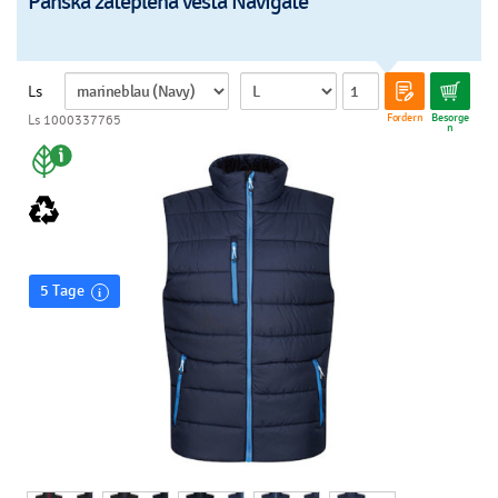
Pánska zateplená vesta Navigate
Ls
Fordern
Besorge
Ls 1000337765
n
5 Tage