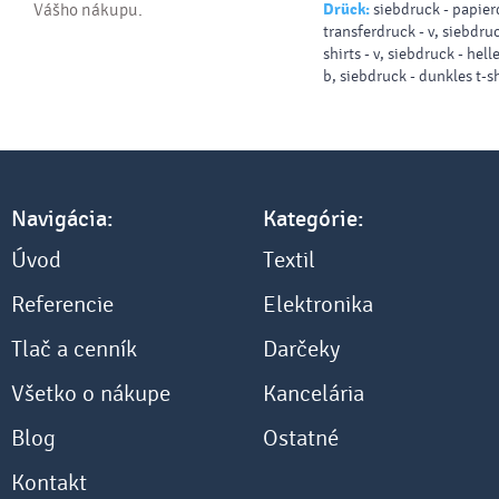
Vášho nákupu.
Drück:
siebdruck - papier
Innentasche | Brusttasche
transferdruck - v, siebdruc
Handy-Innentasche | Ref
shirts - v, siebdruck - helle
Elemente 
b, siebdruck - dunkles t-sh
Schutzfunktion/ohne p
Schutzausrüstung) auf 
Rückseite | Reißvers
Dekoration am Rücken
Navigácia:
Kategórie:
Úvod
Textil
Referencie
Elektronika
Tlač a cenník
Darčeky
Všetko o nákupe
Kancelária
Blog
Ostatné
Kontakt