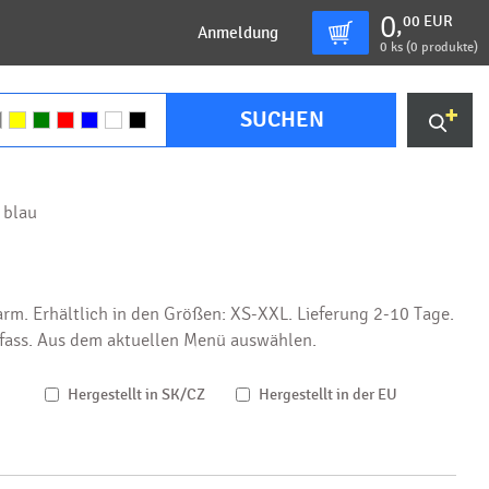
0
00
EUR
,
Anmeldung
0
ks (
0 produkte
)
SUCHEN
 blau
arm. Erhältlich in den Größen: XS-XXL. Lieferung 2-10 Tage.
fass. Aus dem aktuellen Menü auswählen.
Hergestellt in SK/CZ
Hergestellt in der EU