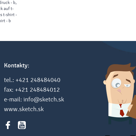
druck - b,
 mit Patte,
k auf t-
lektierende
s t-shirt -
(ohne
irt - b
ersönliche
Vorder- und
chluss zur
Kontakty:
tel.: +421 248484040
fax: +421 248484012
e-mail: info@sketch.sk
www.sketch.sk