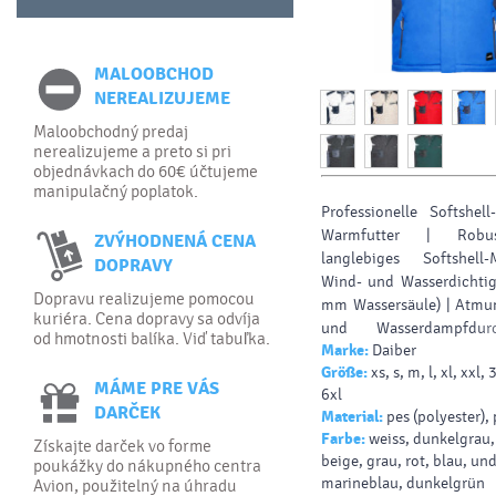
MALOOBCHOD
NEREALIZUJEME
Maloobchodný predaj
nerealizujeme a preto si pri
objednávkach do 60€ účtujeme
manipulačný poplatok.
Professionelle Softshel
Warmfutter | Robu
ZVÝHODNENÁ CENA
langlebiges Softshell-
DOPRAVY
Wind- und Wasserdichtig
Dopravu realizujeme pomocou
mm Wassersäule) | Atmun
kuriéra. Cena dopravy sa odvíja
und Wasserdampfdurch
od hmotnosti balíka. Viď tabuľka.
Marke:
Daiber
(2.000 g/m²/24 h) | Ste
Größe:
xs, s, m, l, xl, xxl, 
weichem Fleece auf der I
MÁME PRE VÁS
6xl
Schulterbereich mit 
DARČEK
Material:
pes (polyester),
Material verstärkt | Du
Farbe:
weiss, dunkelgrau,
abgedeckter Reißvers
Získajte darček vo forme
beige, grau, rot, blau, und
poukážky do nákupného centra
Windschutz | Seite
marineblau, dunkelgrün
Avion, použitelný na úhradu
Brusttasche und Reißv