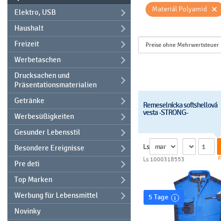
×
Materiál Polyamid
Elektro, USB
Haushalt
Freizeit
Werbetaschen
Drucksachen und
Präsentationsmaterialien
Getränke
Remeselnícka softshellová
vesta -STRONG-
Werbesüßigkeiten
Gesunder Lebensstil
Ls
Besondere Ereignisse
F
Ls 1000318553
Pre deti
Top Marken
Werbung für Lebensmittel
5 Tage
Novinky