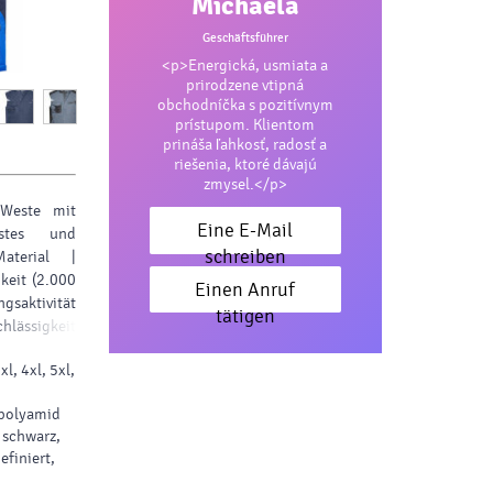
Michaela
Geschäftsführer
<p>Energická, usmiata a
prirodzene vtipná
obchodníčka s pozitívnym
prístupom. Klientom
prináša ľahkosť, radosť a
riešenia, ktoré dávajú
zmysel.</p>
l-Weste mit
Eine E-Mail
stes und
schreiben
Material |
keit (2.000
Einen Anruf
gsaktivität
tätigen
lässigkeit
hkragen mit
3xl, 4xl, 5xl,
nnenseite |
CORDURA ®-
 polyamid
rchgehender
 schwarz,
chluss mit
efiniert,
ntaschen,
erschluss-