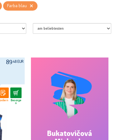
×
Farba blau
89
48 EUR
ordern
Besorge
n
Bukatovičová