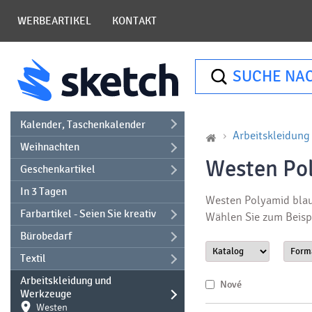
WERBEARTIKEL
KONTAKT
SUCHE NA
Kalender, Taschenkalender
Arbeitskleidun
Weihnachten
Westen Po
Geschenkartikel
In 3 Tagen
Westen Polyamid blau 
Farbartikel - Seien Sie kreativ
Wählen Sie zum Beisp
Bürobedarf
Textil
Arbeitskleidung und
Nové
Werkzeuge
Westen