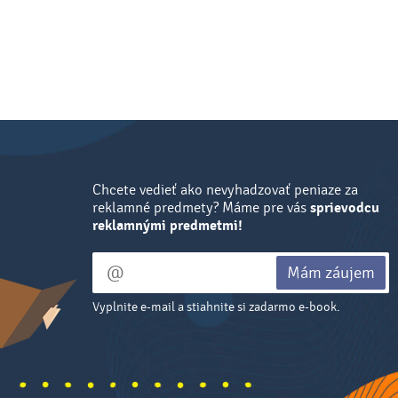
Chcete vedieť ako nevyhadzovať peniaze za
reklamné predmety? Máme pre vás
sprievodcu
reklamnými predmetmi!
Mám záujem
Vyplnite e-mail a stiahnite si zadarmo e-book.