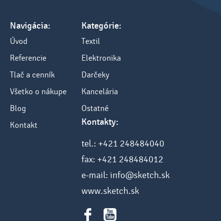
Navigácia:
Kategórie:
Úvod
Textil
Referencie
Elektronika
Tlač a cenník
Darčeky
Všetko o nákupe
Kancelária
Blog
Ostatné
Kontakty:
Kontakt
tel.: +421 248484040
fax: +421 248484012
e-mail: info@sketch.sk
www.sketch.sk