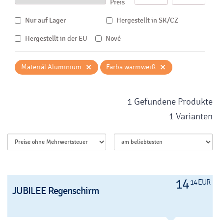
Preis
Nur auf Lager
Hergestellt in SK/CZ
Hergestellt in der EU
Nové
×
×
Materiál Aluminium
Farba warmweiß
1 Gefundene Produkte
1 Varianten
14
14 EUR
JUBILEE Regenschirm