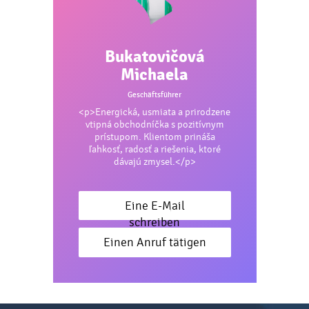
Bukatovičová
Michaela
Geschäftsführer
<p>Energická, usmiata a prirodzene
vtipná obchodníčka s pozitívnym
prístupom. Klientom prináša
ľahkosť, radosť a riešenia, ktoré
dávajú zmysel.</p>
Eine E-Mail
schreiben
Einen Anruf tätigen