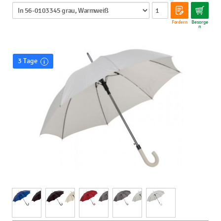
Fordern
Besorge
n
3 Tage