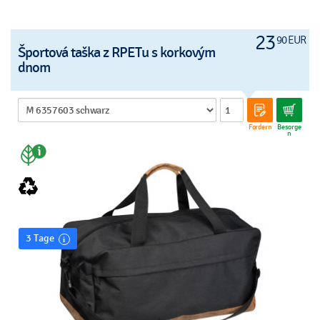
23
90 EUR
Športová taška z RPETu s korkovým
dnom
Fordern
Besorge
n
3 Tage