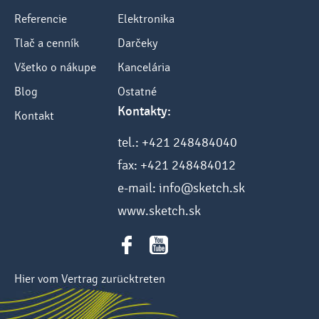
Referencie
Elektronika
Tlač a cenník
Darčeky
Všetko o nákupe
Kancelária
Blog
Ostatné
Kontakty:
Kontakt
tel.: +421 248484040
fax: +421 248484012
e-mail: info@sketch.sk
www.sketch.sk
Hier vom Vertrag zurücktreten