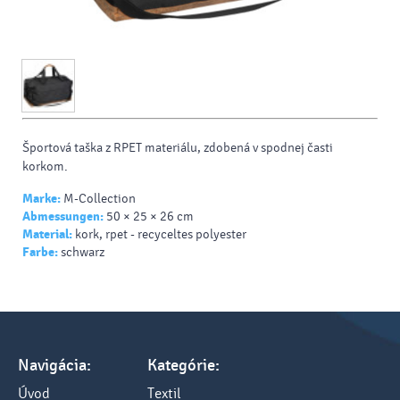
Športová taška z RPET materiálu, zdobená v spodnej časti
korkom.
Marke:
M-Collection
Abmessungen:
50 × 25 × 26 cm
Material:
kork, rpet - recyceltes polyester
Farbe:
schwarz
Navigácia:
Kategórie:
Úvod
Textil