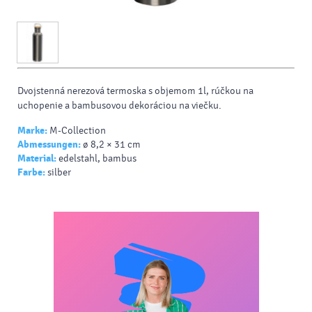
Dvojstenná nerezová termoska s objemom 1l, rúčkou na
uchopenie a bambusovou dekoráciou na viečku.
Marke:
M-Collection
Abmessungen:
ø 8,2 × 31 cm
Material:
edelstahl, bambus
Farbe:
silber