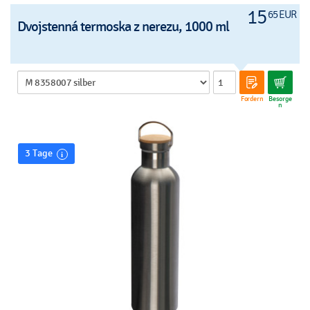
15
65 EUR
Dvojstenná termoska z nerezu, 1000 ml
Fordern
Besorge
n
3 Tage