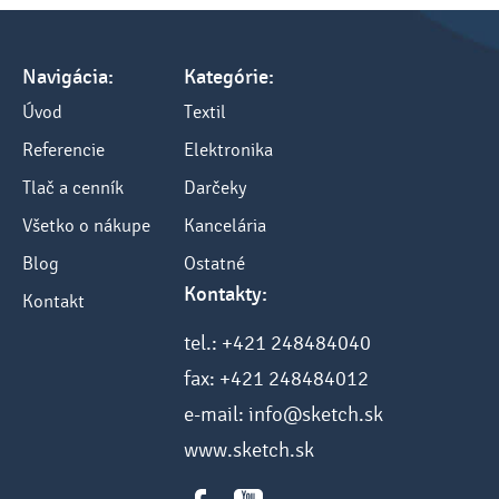
Navigácia:
Kategórie:
Úvod
Textil
Referencie
Elektronika
Tlač a cenník
Darčeky
Všetko o nákupe
Kancelária
Blog
Ostatné
Kontakty:
Kontakt
tel.: +421 248484040
fax: +421 248484012
e-mail: info@sketch.sk
www.sketch.sk