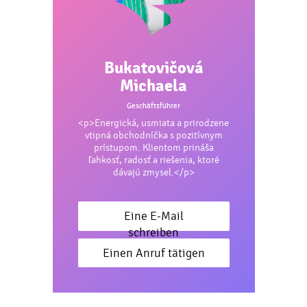
Bukatovičová
Michaela
Geschäftsführer
<p>Energická, usmiata a prirodzene
vtipná obchodníčka s pozitívnym
prístupom. Klientom prináša
ľahkosť, radosť a riešenia, ktoré
dávajú zmysel.</p>
Eine E-Mail
schreiben
Einen Anruf tätigen