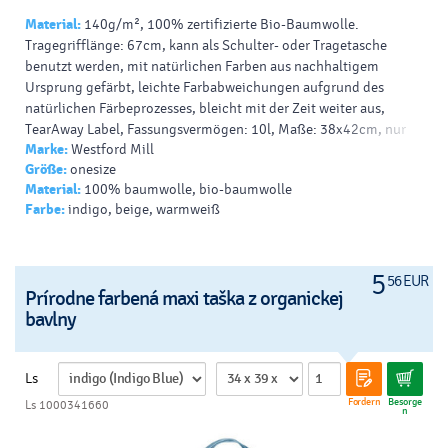
Material:
140g/m², 100% zertifizierte Bio-Baumwolle.
Tragegrifflänge: 67cm, kann als Schulter- oder Tragetasche
benutzt werden, mit natürlichen Farben aus nachhaltigem
Ursprung gefärbt, leichte Farbabweichungen aufgrund des
natürlichen Färbeprozesses, bleicht mit der Zeit weiter aus,
TearAway Label, Fassungsvermögen: 10l, Maße: 38x42cm, nur
Marke:
Westford Mill
mit einem Schwamm reinigen, nicht waschen.
Größe:
onesize
Material:
100% baumwolle, bio-baumwolle
Farbe:
indigo, beige, warmweiß
5
56 EUR
Prírodne farbená maxi taška z organickej
bavlny
Ls
Fordern
Besorge
Ls 1000341660
n