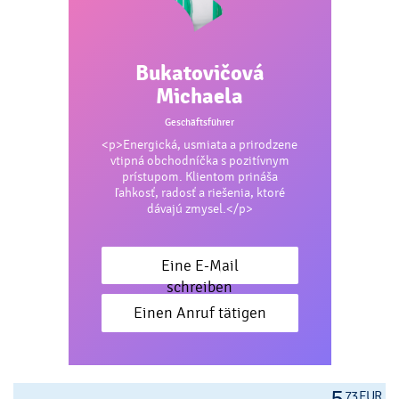
Bukatovičová
Michaela
Geschäftsführer
<p>Energická, usmiata a prirodzene
vtipná obchodníčka s pozitívnym
prístupom. Klientom prináša
ľahkosť, radosť a riešenia, ktoré
dávajú zmysel.</p>
Eine E-Mail
schreiben
Einen Anruf tätigen
73 EUR