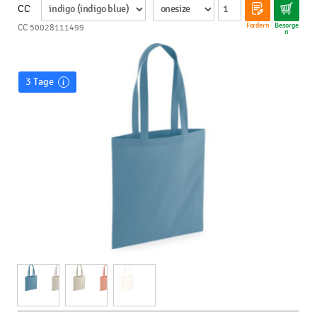
CC
Fordern
Besorge
CC 50028111499
n
3 Tage