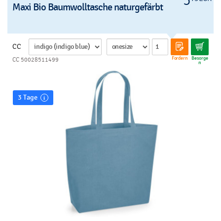
5
Maxi Bio Baumwolltasche naturgefärbt
CC
Fordern
Besorge
CC 50028511499
n
3 Tage