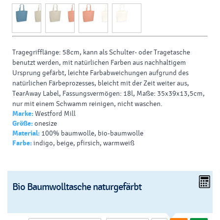
Tragegrifflänge: 58cm, kann als Schulter- oder Tragetasche
benutzt werden, mit natürlichen Farben aus nachhaltigem
Ursprung gefärbt, leichte Farbabweichungen aufgrund des
natürlichen Färbeprozesses, bleicht mit der Zeit weiter aus,
TearAway Label, Fassungsvermögen: 18l, Maße: 35x39x13,5cm,
nur mit einem Schwamm reinigen, nicht waschen.
Marke:
Westford Mill
Material:
140g/m², 100% zertifizierte Bio-Baumwolle.
Größe:
onesize
Material:
100% baumwolle, bio-baumwolle
Farbe:
indigo, beige, pfirsich, warmweiß
Bio Baumwolltasche naturgefärbt