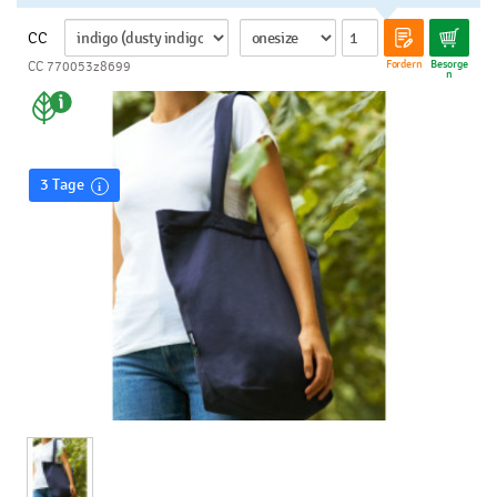
CC
Fordern
Besorge
CC 770053z8699
n
3 Tage