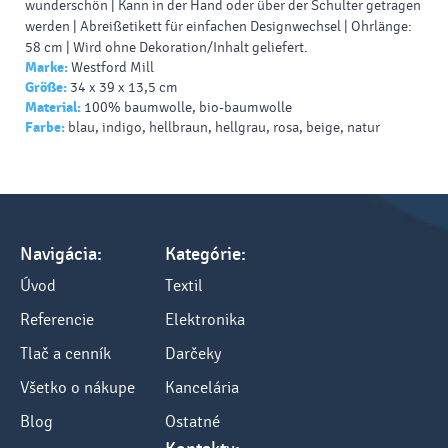
wunderschön | Kann in der Hand oder über der Schulter getragen
werden | Abreißetikett für einfachen Designwechsel | Ohrlänge:
58 cm | Wird ohne Dekoration/Inhalt geliefert.
Marke:
Westford Mill
Größe:
34 x 39 x 13,5 cm
Material:
100% baumwolle, bio-baumwolle
Farbe:
blau, indigo, hellbraun, hellgrau, rosa, beige, natur
Navigácia:
Kategórie:
Úvod
Textil
Referencie
Elektronika
Tlač a cenník
Darčeky
Všetko o nákupe
Kancelária
Blog
Ostatné