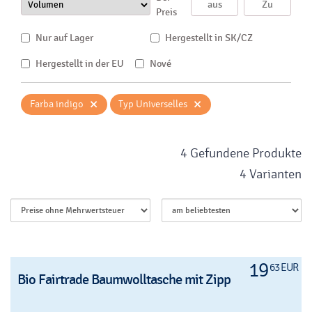
Preis
Nur auf Lager
Hergestellt in SK/CZ
Hergestellt in der EU
Nové
×
×
Farba indigo
Typ Universelles
4 Gefundene Produkte
4 Varianten
19
63 EUR
Bio Fairtrade Baumwolltasche mit Zipp