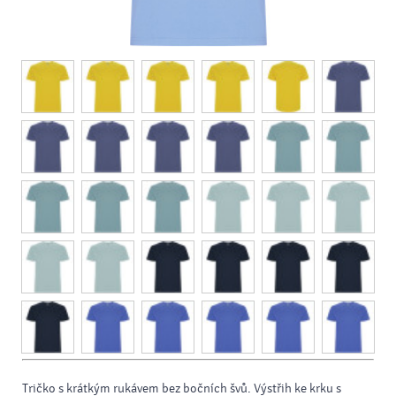
Tričko s krátkým rukávem bez bočních švů. Výstřih ke krku s