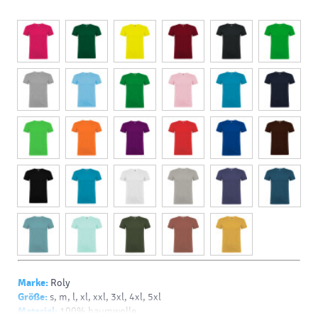
Marke:
Roly
Größe:
s, m, l, xl, xxl, 3xl, 4xl, 5xl
Material:
100% baumwolle