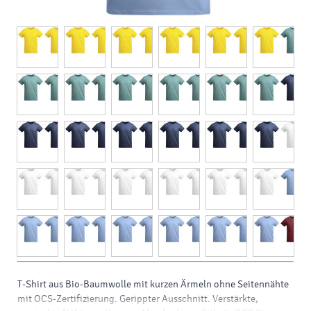
T-Shirt aus Bio-Baumwolle mit kurzen Ärmeln ohne Seitennähte
mit OCS-Zertifizierung. Gerippter Ausschnitt. Verstärkte,