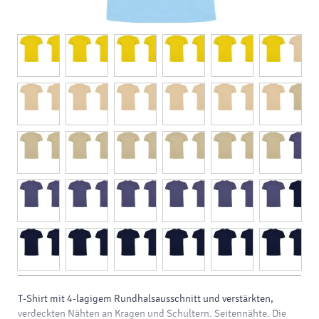
T-Shirt mit 4-lagigem Rundhalsausschnitt und verstärkten,
verdeckten Nähten an Kragen und Schultern. Seitennähte. Die