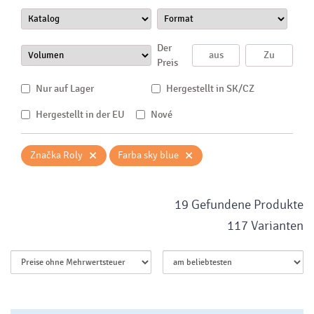
Der
Preis
Nur auf Lager
Hergestellt in SK/CZ
Hergestellt in der EU
Nové
×
×
Značka Roly
Farba sky blue
19 Gefundene Produkte
117 Varianten