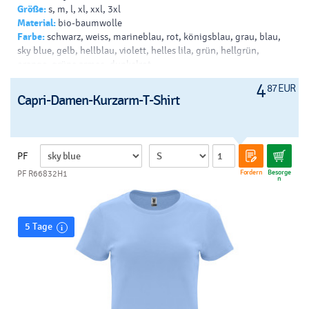
Größe:
s, m, l, xl, xxl, 3xl
Material:
bio-baumwolle
Farbe:
schwarz, weiss, marineblau, rot, königsblau, grau, blau,
sky blue, gelb, hellblau, violett, helles lila, grün, hellgrün,
orange, grüne armee, dunkelrot
4
87 EUR
Capri-Damen-Kurzarm-T-Shirt
PF
Fordern
Besorge
PF R66832H1
n
5 Tage