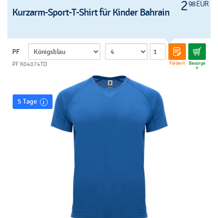
2
98 EUR
Kurzarm-Sport-T-Shirt für Kinder Bahrain
PF
Fordern
Besorge
PF K04074TD
n
5 Tage