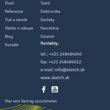
Úvod
Textil
Referencie
Elektronika
Tlač a cenník
Darčeky
Všetko o nákupe
Kancelária
Blog
Ostatné
Kontakty:
Kontakt
tel.: +421 248484040
fax: +421 248484012
e-mail: info@sketch.sk
www.sketch.sk
Hier vom Vertrag zurücktreten