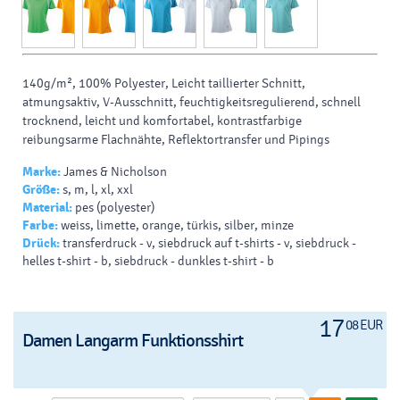
140g/m², 100% Polyester, Leicht taillierter Schnitt,
atmungsaktiv, V-Ausschnitt, feuchtigkeitsregulierend, schnell
trocknend, leicht und komfortabel, kontrastfarbige
reibungsarme Flachnähte, Reflektortransfer und Pipings
Marke:
James & Nicholson
Größe:
s, m, l, xl, xxl
Material:
pes (polyester)
Farbe:
weiss, limette, orange, türkis, silber, minze
Drück:
transferdruck - v, siebdruck auf t-shirts - v, siebdruck -
helles t-shirt - b, siebdruck - dunkles t-shirt - b
17
08 EUR
Damen Langarm Funktionsshirt