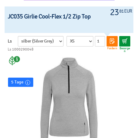
23
81 EUR
JC035 Girlie Cool-Flex 1/2 Zip Top
Ls
Fordern
Besorge
Ls 1000290048
n
5 Tage