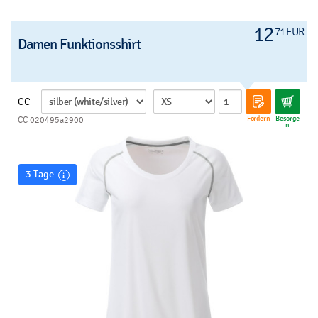
12
71 EUR
Damen Funktionsshirt
CC
Fordern
Besorge
CC 020495a2900
n
3 Tage