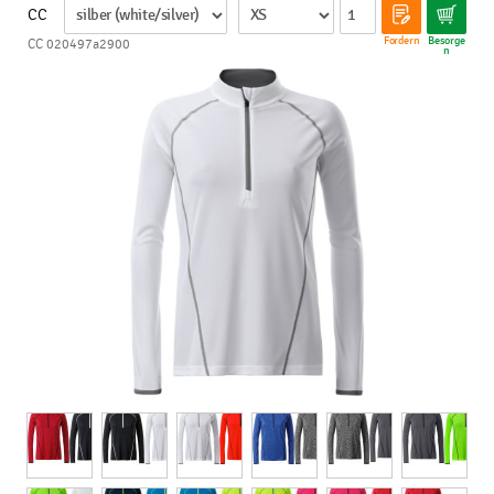
CC
Fordern
Besorge
CC 020497a2900
n