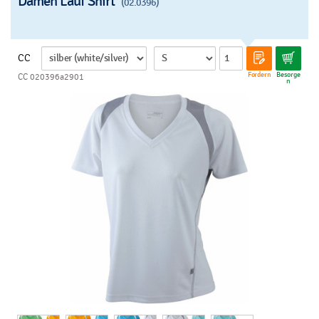
Damen Lauf Shirt
(02.0396)
CC
Fordern
Besorge
CC 020396a2901
n