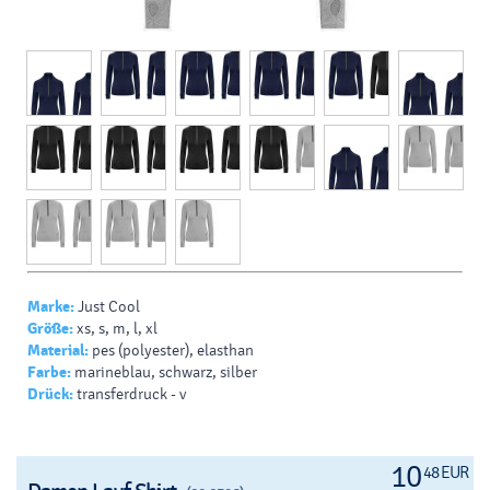
Marke:
Just Cool
Größe:
xs, s, m, l, xl
Material:
pes (polyester), elasthan
Farbe:
marineblau, schwarz, silber
Drück:
transferdruck - v
10
48 EUR