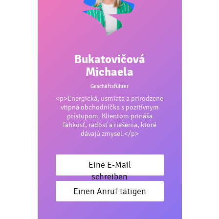
Bukatovičová
Michaela
Geschäftsführer
<p>Energická, usmiata a prirodzene
vtipná obchodníčka s pozitívnym
prístupom. Klientom prináša
ľahkosť, radosť a riešenia, ktoré
dávajú zmysel.</p>
Eine E-Mail
schreiben
Einen Anruf tätigen