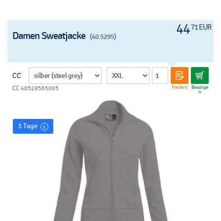
44
71 EUR
Damen Sweatjacke
(40.5295)
CC
Fordern
Besorge
CC 40529565005
n
3 Tage