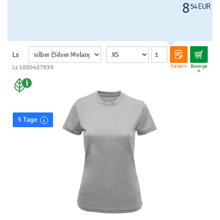
8
54 EUR
Ls
Fordern
Besorge
Ls 1000407639
n
5 Tage