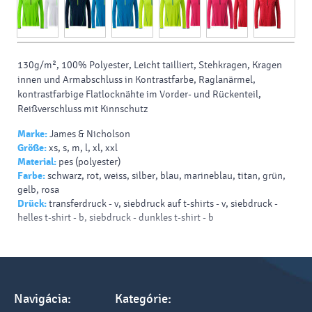
130g/m², 100% Polyester, Leicht tailliert, Stehkragen, Kragen
innen und Armabschluss in Kontrastfarbe, Raglanärmel,
kontrastfarbige Flatlocknähte im Vorder- und Rückenteil,
Reißverschluss mit Kinnschutz
Marke:
James & Nicholson
Größe:
xs, s, m, l, xl, xxl
Material:
pes (polyester)
Farbe:
schwarz, rot, weiss, silber, blau, marineblau, titan, grün,
gelb, rosa
Drück:
transferdruck - v, siebdruck auf t-shirts - v, siebdruck -
helles t-shirt - b, siebdruck - dunkles t-shirt - b
Navigácia:
Kategórie: