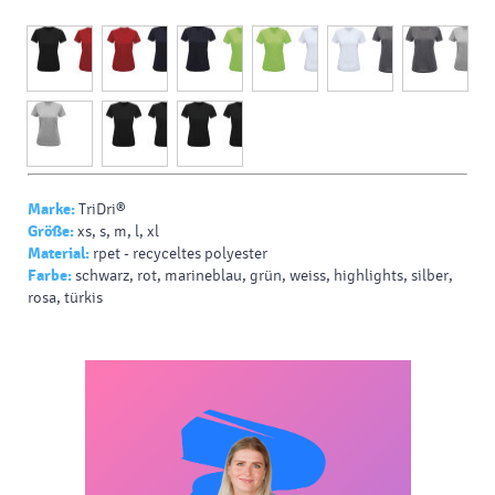
Marke:
TriDri®
Größe:
xs, s, m, l, xl
Material:
rpet - recyceltes polyester
Farbe:
schwarz, rot, marineblau, grün, weiss, highlights, silber,
rosa, türkis