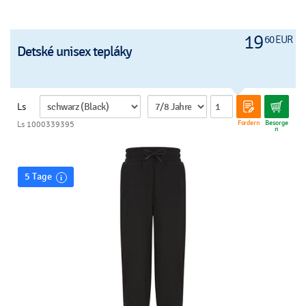
19
60 EUR
Detské unisex tepláky
Ls
Fordern
Besorge
Ls 1000339395
n
5 Tage