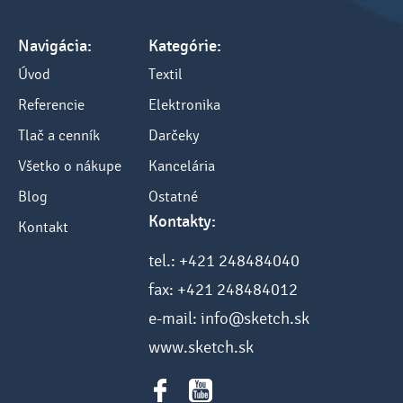
Navigácia:
Kategórie:
Úvod
Textil
Referencie
Elektronika
Tlač a cenník
Darčeky
Všetko o nákupe
Kancelária
Blog
Ostatné
Kontakty:
Kontakt
tel.: +421 248484040
fax: +421 248484012
e-mail: info@sketch.sk
www.sketch.sk