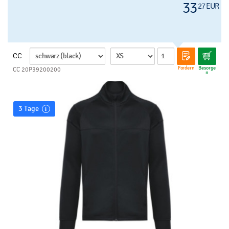
33
27 EUR
CC
Fordern
Besorge
CC 20P39200200
n
3 Tage