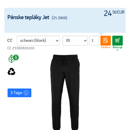
24
50 EUR
Pánske tepláky Jet
(25.3808)
CC
Fordern
Besorge
CC 25380800200
n
3 Tage