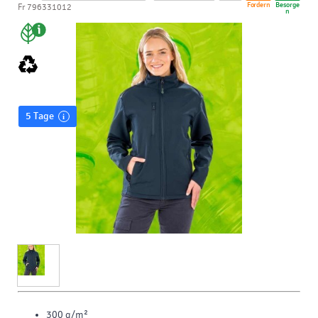
Fordern
Besorge
Fr 796331012
n
5 Tage
300 g/m²