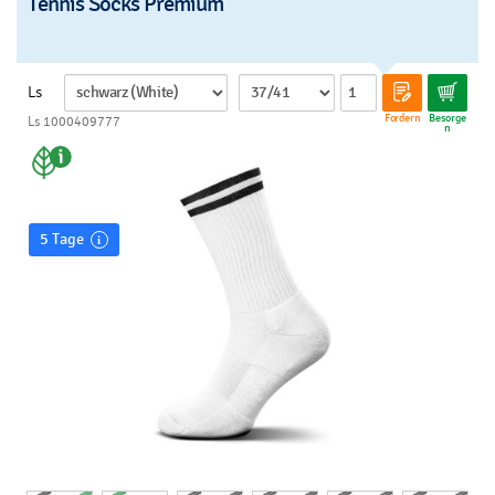
Tennis Socks Premium
Ls
Fordern
Besorge
Ls 1000409777
n
5 Tage