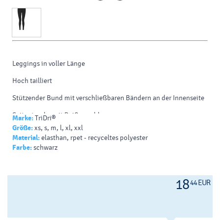
Leggings in voller Länge
Hoch tailliert
Stützender Bund mit verschließbaren Bändern an der Innenseite
Seitentasche mit Reißverschluss
Marke:
TriDri®
Größe:
xs, s, m, l, xl, xxl
Thermofutter
Material:
elasthan, rpet - recyceltes polyester
Farbe:
schwarz
Recyceltes Polyester
85% Polyester / 15% Elastan
18
44 EUR
240 g/m²