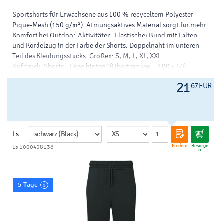
Sportshorts für Erwachsene aus 100 % recyceltem Polyester-
Pique-Mesh (150 g/m²). Atmungsaktives Material sorgt für mehr
Komfort bei Outdoor-Aktivitäten. Elastischer Bund mit Falten
und Kordelzug in der Farbe der Shorts. Doppelnaht im unteren
Teil des Kleidungsstücks. Größen: S, M, L, XL, XXL
Aufdruck: Shorts - Hose hinten? (Übertragung – 100 x 60)
Marke:
THC
21
67 EUR
Abmessungen:
veľkosti: s, m, l, xl, xxl
Material:
rpet - recyceltes polyester
Farbe:
schwarz, rot, königsblau, marineblau, grün, limette
Drück:
transferdruck - v
Ls
Fordern
Besorge
Ls 1000408138
n
5 Tage