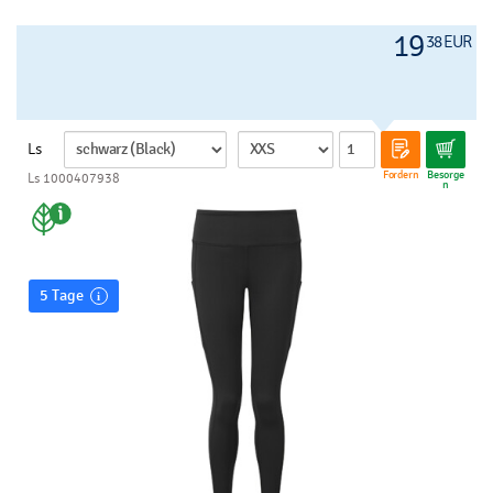
19
38 EUR
Ls
Fordern
Besorge
Ls 1000407938
n
5 Tage