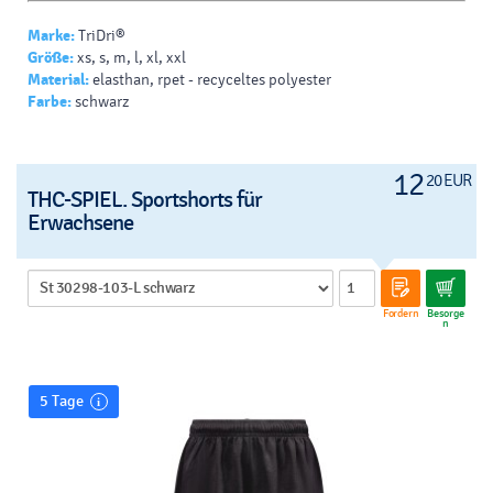
Marke:
TriDri®
Größe:
xs, s, m, l, xl, xxl
Material:
elasthan, rpet - recyceltes polyester
Farbe:
schwarz
12
20 EUR
THC-SPIEL. Sportshorts für
Erwachsene
Fordern
Besorge
n
5 Tage