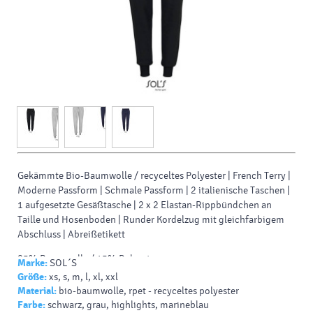
Gekämmte Bio-Baumwolle / recyceltes Polyester | French Terry |
Moderne Passform | Schmale Passform | 2 italienische Taschen |
1 aufgesetzte Gesäßtasche | 2 x 2 Elastan-Rippbündchen an
Taille und Hosenboden | Runder Kordelzug mit gleichfarbigem
Abschluss | Abreißetikett
85% Baumwolle / 15% Polyester
Marke:
SOL´S
Größe:
xs, s, m, l, xl, xxl
Slim-Fit (tailliert)
Material:
bio-baumwolle, rpet - recyceltes polyester
Farbe:
schwarz, grau, highlights, marineblau