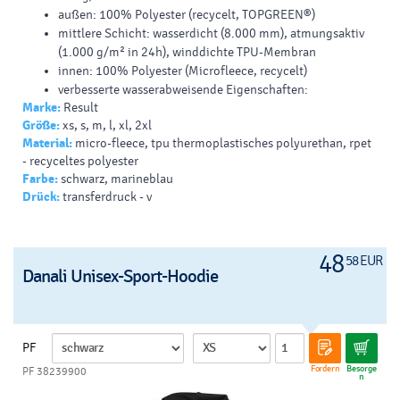
außen: 100% Polyester (recycelt, TOPGREEN®)
mittlere Schicht: wasserdicht (8.000 mm), atmungsaktiv
(1.000 g/m² in 24h), winddichte TPU-Membran
innen: 100% Polyester (Microfleece, recycelt)
verbesserte wasserabweisende Eigenschaften:
Marke:
Result
Regenwasser perlt vom Kleidungsstück ab
Größe:
xs, s, m, l, xl, 2xl
recyceltes Polyester aus ca. 18 Flaschen (TOPGREEN®)
Material:
micro-fleece, tpu thermoplastisches polyurethan, rpet
stand
- recyceltes polyester
langer Reißverschluss mit Kinnschutz und abnehmbarem
Farbe:
schwarz, marineblau
Zugband
Drück:
transferdruck - v
reflektierender Schulterbesatz
brust- und Fronttaschen mit Reißverschluss
konturierte Körpereinsätze und taillierter Bund
48
am Ende der Lebensdauer recycelbar
58 EUR
Danali Unisex-Sport-Hoodie
PF
Fordern
Besorge
PF 38239900
n