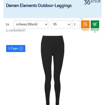
36
67 EUR
Damen Elements Outdoor-Leggings
Ls
Fordern
Besorge
Ls 1000408467
n
5 Tage