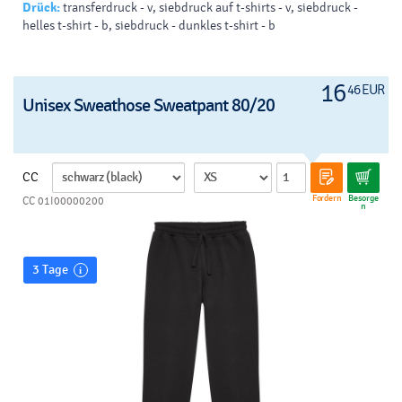
Drück:
transferdruck - v, siebdruck auf t-shirts - v, siebdruck -
helles t-shirt - b, siebdruck - dunkles t-shirt - b
16
46 EUR
Unisex Sweathose Sweatpant 80/20
CC
Fordern
Besorge
CC 01I00000200
n
3 Tage