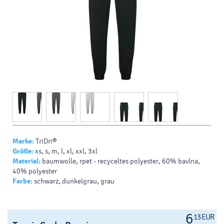
Marke:
TriDri®
Größe:
xs, s, m, l, xl, xxl, 3xl
Material:
baumwolle, rpet - recyceltes polyester, 60% bavlna,
40% polyester
Farbe:
schwarz, dunkelgrau, grau
6
13 EUR