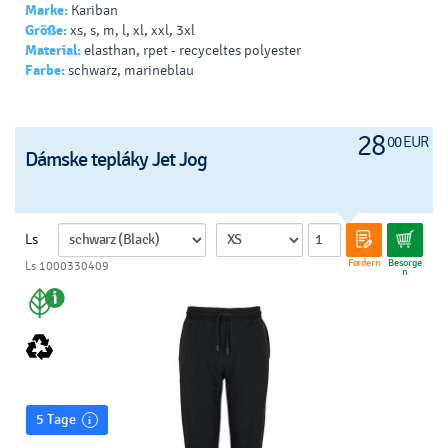
Marke:
Kariban
Größe:
xs, s, m, l, xl, xxl, 3xl
Material:
elasthan, rpet - recyceltes polyester
Farbe:
schwarz, marineblau
28
00 EUR
Dámske tepláky Jet Jog
Ls
Fordern
Besorge
Ls 1000330409
n
5 Tage