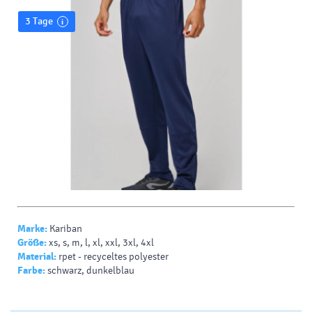
3 Tage
Marke:
Kariban
Größe:
xs, s, m, l, xl, xxl, 3xl, 4xl
Material:
rpet - recyceltes polyester
Farbe:
schwarz, dunkelblau