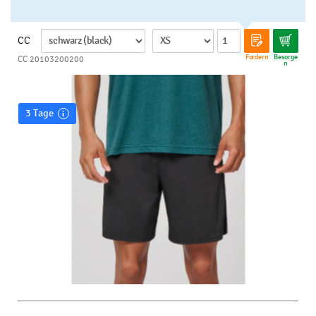
CC
Fordern
Besorge
CC 20103200200
n
3 Tage