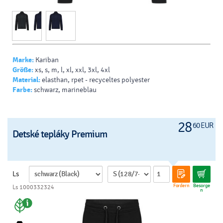
Marke:
Kariban
Größe:
xs, s, m, l, xl, xxl, 3xl, 4xl
Material:
elasthan, rpet - recyceltes polyester
Farbe:
schwarz, marineblau
28
60 EUR
Detské tepláky Premium
Ls
Fordern
Besorge
Ls 1000332324
n