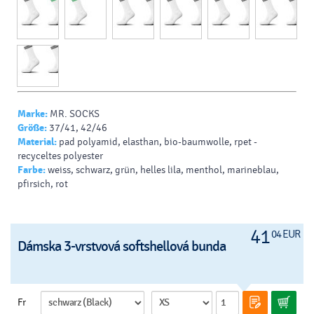
Marke:
MR. SOCKS
Größe:
37/41, 42/46
Material:
pad polyamid, elasthan, bio-baumwolle, rpet -
recyceltes polyester
Farbe:
weiss, schwarz, grün, helles lila, menthol, marineblau,
pfirsich, rot
41
04 EUR
Dámska 3-vrstvová softshellová bunda
Fr