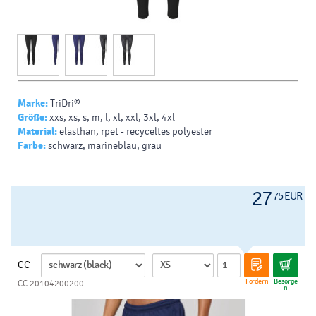
Marke:
TriDri®
Größe:
xxs, xs, s, m, l, xl, xxl, 3xl, 4xl
Material:
elasthan, rpet - recyceltes polyester
Farbe:
schwarz, marineblau, grau
27
75 EUR
CC
Fordern
Besorge
CC 20104200200
n