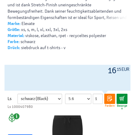
und ist dank Stretch-Finish uneingeschränkte
Bewegungsfreiheit. Dank seiner feuchtigkeitsableitenden und
formbeständigen Eigenschaften ist er ideal für Sport, Reisen und
Marke:
Elevate
den Alltag. Mit seinem schlichten, modernen Schnitt und der
Größe:
xs, s, m, l, xl, xxl, 3xl, 2xs
bequemen Kapuze für zusätzliche Vielseitigkeit überzeugt der
Material:
viskose, elasthan, rpet - recyceltes polyester
Danali Pullover durch Funktionalität, ohne Kompromisse beim
Farbe:
schwarz
Stil einzugehen. Ob als Lage oder allein getragen – ein Must-have
Drück:
siebdruck auf t-shirts - v
für alle, die Wert auf Komfort und Langlebigkeit legen.
Druck-/Veredelungsarten: Siebdruck, Transfer, DTF-Transfer
Pantone-Farbe: Schwarz
16
15 EUR
HEX-Farbe: 000000
Ls
Fordern
Besorge
Ls 1000407980
n