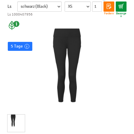
Ls
Fordern
Besorge
Ls 1000407956
n
5 Tage