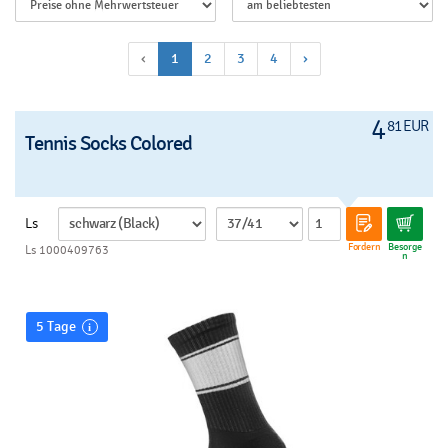
‹
1
2
3
4
›
4
81 EUR
Tennis Socks Colored
Ls
Fordern
Besorge
Ls 1000409763
n
5 Tage