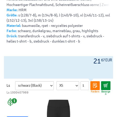
Hochwertiger Flachnahtbund, Scheinreißverschluss vorne | Zwei
Marke:
HRM
große Metallösen | Geflochtene Rundkordelzüge | Keine
Größe:
s (128/7-8), m (134/8-9), l (140/9-10), xl (146/11-12), xxl
Etiketten
(152/12-13), 3xl (158/13-14)
70% Baumwolle / 30% Polyester
Material:
baumwolle, rpet - recyceltes polyester
Farbe:
schwarz, dunkelgrau, marineblau, grau, highlights
285 g/m²
Drück:
transferdruck - v, siebdruck auf t-shirts - v, siebdruck -
helles t-shirt - b, siebdruck - dunkles t-shirt - b
21
67 EUR
Ls
Fordern
Besorge
Ls 1000407969
n