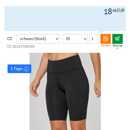
18
46 EUR
CC
Fordern
Besorge
CC 20101700200
n
3 Tage