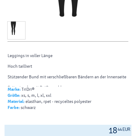
Leggings in voller Länge
Hoch tailliert
Stützender Bund mit verschließbaren Bändern an der Innenseite
Seitentasche mit Reißverschluss
Marke:
TriDri®
Größe:
xs, s, m, l, xl, xxl
Thermofutter
Material:
elasthan, rpet - recyceltes polyester
Farbe:
schwarz
Recyceltes Polyester
85% Polyester / 15% Elastan
18
44 EUR
240 g/m²