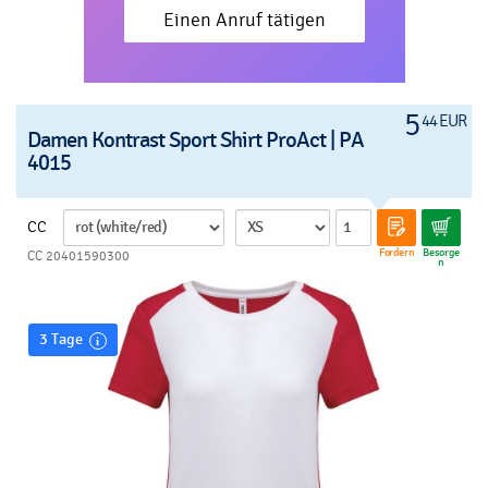
Einen Anruf tätigen
5
44 EUR
Damen Kontrast Sport Shirt ProAct | PA
4015
CC
Fordern
Besorge
CC 20401590300
n
3 Tage