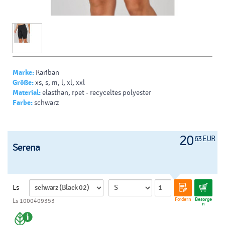
Marke:
Kariban
Größe:
xs, s, m, l, xl, xxl
Material:
elasthan, rpet - recyceltes polyester
Farbe:
schwarz
20
63 EUR
Serena
Ls
Fordern
Besorge
Ls 1000409353
n