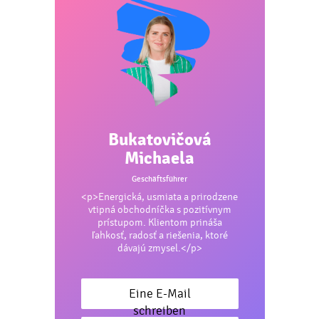
Bukatovičová
Michaela
Geschäftsführer
<p>Energická, usmiata a prirodzene
vtipná obchodníčka s pozitívnym
prístupom. Klientom prináša
ľahkosť, radosť a riešenia, ktoré
dávajú zmysel.</p>
Eine E-Mail
schreiben