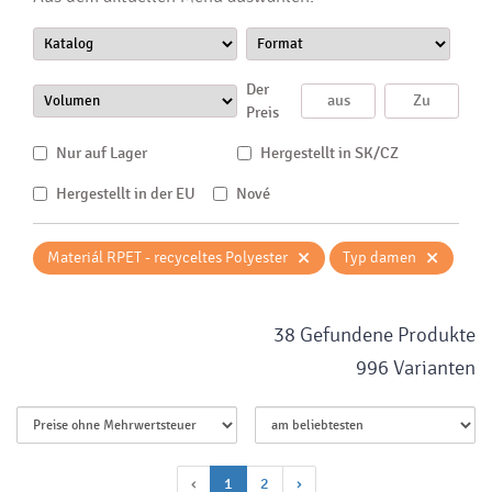
Der
Preis
Nur auf Lager
Hergestellt in SK/CZ
Hergestellt in der EU
Nové
×
×
Materiál RPET - recyceltes Polyester
Typ damen
38 Gefundene Produkte
996 Varianten
‹
1
2
›