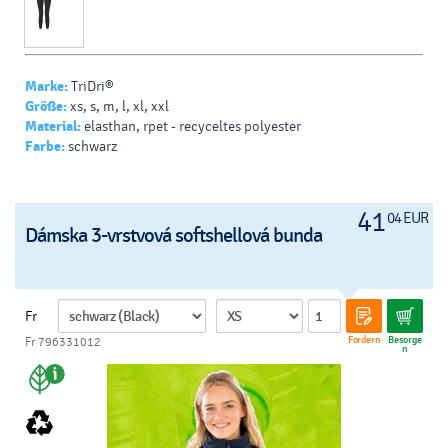
Marke:
TriDri®
Größe:
xs, s, m, l, xl, xxl
Material:
elasthan, rpet - recyceltes polyester
Farbe:
schwarz
41
04 EUR
Dámska 3-vrstvová softshellová bunda
Fr
Fordern
Besorge
Fr 796331012
n