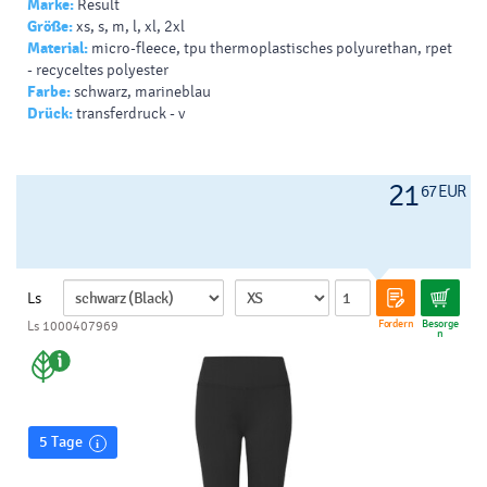
Marke:
Result
Regenwasser perlt vom Kleidungsstück ab
Größe:
xs, s, m, l, xl, 2xl
recyceltes Polyester aus ca. 18 Flaschen (TOPGREEN®)
Material:
micro-fleece, tpu thermoplastisches polyurethan, rpet
stand
- recyceltes polyester
langer Reißverschluss mit Kinnschutz und abnehmbarem
Farbe:
schwarz, marineblau
Zugband
Drück:
transferdruck - v
reflektierender Schulterbesatz
brust- und Fronttaschen mit Reißverschluss
konturierte Körpereinsätze und taillierter Bund
21
am Ende der Lebensdauer recycelbar
67 EUR
Ls
Fordern
Besorge
Ls 1000407969
n
5 Tage