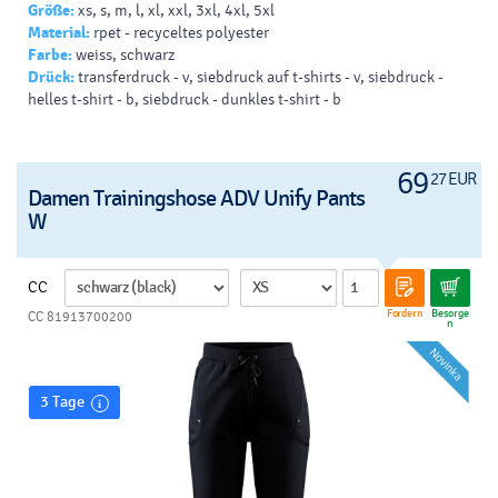
Größe:
xs, s, m, l, xl, xxl, 3xl, 4xl, 5xl
Material:
rpet - recyceltes polyester
Farbe:
weiss, schwarz
Drück:
transferdruck - v, siebdruck auf t-shirts - v, siebdruck -
helles t-shirt - b, siebdruck - dunkles t-shirt - b
69
27 EUR
Damen Trainingshose ADV Unify Pants
W
CC
Fordern
Besorge
CC 81913700200
n
3 Tage