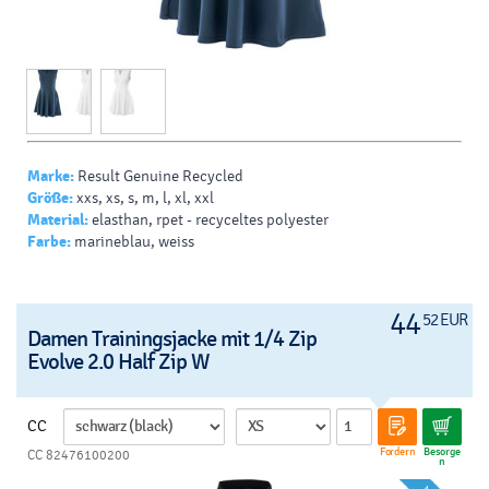
Marke:
Result Genuine Recycled
Größe:
xxs, xs, s, m, l, xl, xxl
Material:
elasthan, rpet - recyceltes polyester
Farbe:
marineblau, weiss
44
52 EUR
Damen Trainingsjacke mit 1/4 Zip
Evolve 2.0 Half Zip W
CC
Fordern
Besorge
CC 82476100200
n