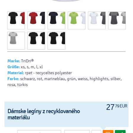
Marke:
TriDri®
Größe:
xs, s, m, l, xl
Material:
rpet - recyceltes polyester
Farbe:
schwarz, rot, marineblau, grün, weiss, highlights, silber,
rosa, türkis
27
79 EUR
Dámske legíny z recyklovaného
materiálu