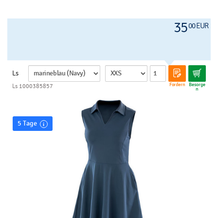
35
00 EUR
Ls
Fordern
Besorge
Ls 1000385857
n
5 Tage