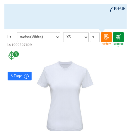
7
19 EUR
Ls
Fordern
Besorge
Ls 1000407629
n
5 Tage