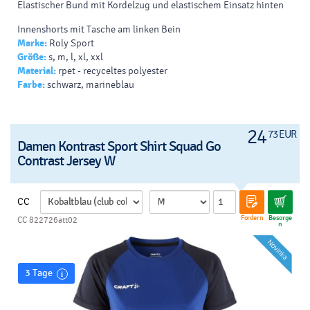
Elastischer Bund mit Kordelzug und elastischem Einsatz hinten
Innenshorts mit Tasche am linken Bein
Marke:
Roly Sport
Heißversiegelte Saumnaht
Größe:
s, m, l, xl, xxl
Material:
rpet - recyceltes polyester
Kombination mit mikroperforiertem Material für verbesserte
Farbe:
schwarz, marineblau
Atmungsaktivität
Abreißetikett
24
73 EUR
Damen Kontrast Sport Shirt Squad Go
Contrast Jersey W
CC
Fordern
Besorge
CC 822726att02
n
3 Tage