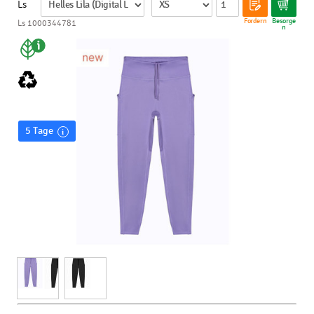
Ls
Fordern
Besorge
Ls 1000344781
n
5 Tage