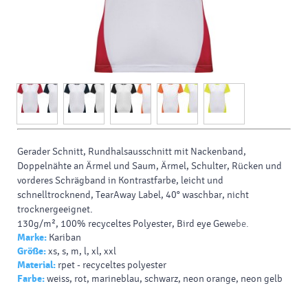
Gerader Schnitt, Rundhalsausschnitt mit
Nackenband
,
Doppelnähte
an Ärmel und Saum, Ärmel, Schulter, Rücken und
vorderes Schrägband in Kontrastfarbe, leicht und
schnelltrocknend, TearAway Label, 40° waschbar, nicht
trocknergeeignet.
130g/m², 100%
recyceltes Polyester
,
Bird eye
Gewebe.
Marke:
Kariban
Größe:
xs, s, m, l, xl, xxl
Material:
rpet - recyceltes polyester
Farbe:
weiss, rot, marineblau, schwarz, neon orange, neon gelb