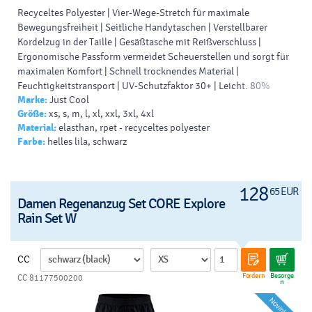
Recyceltes Polyester | Vier-Wege-Stretch für maximale
Bewegungsfreiheit | Seitliche Handytaschen | Verstellbarer
Kordelzug in der Taille | Gesäßtasche mit Reißverschluss |
Ergonomische Passform vermeidet Scheuerstellen und sorgt für
maximalen Komfort | Schnell trocknendes Material |
Feuchtigkeitstransport | UV-Schutzfaktor 30+ | Leicht. 80%
Marke:
Just Cool
Polyester / 20% Elastan.
Größe:
xs, s, m, l, xl, xxl, 3xl, 4xl
Material:
elasthan, rpet - recyceltes polyester
Farbe:
helles lila, schwarz
128
65 EUR
Damen Regenanzug Set CORE Explore
Rain Set W
CC
Fordern
Besorge
CC 81177500200
n