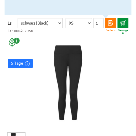
Ls
Fordern
Besorge
Ls 1000407956
n
5 Tage