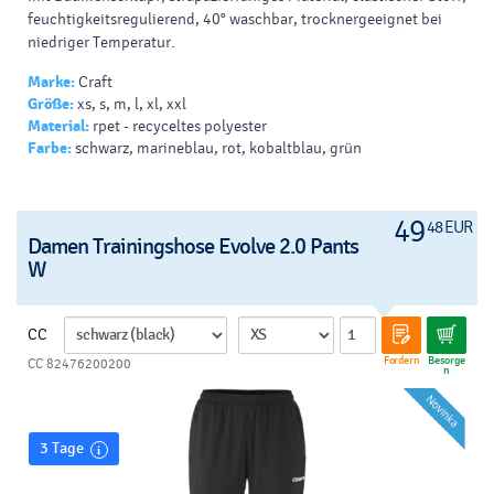
feuchtigkeitsregulierend, 40° waschbar, trocknergeeignet bei
niedriger Temperatur.
Marke:
Craft
Größe:
xs, s, m, l, xl, xxl
Material:
rpet - recyceltes polyester
Farbe:
schwarz, marineblau, rot, kobaltblau, grün
49
48 EUR
Damen Trainingshose Evolve 2.0 Pants
W
CC
Fordern
Besorge
CC 82476200200
n
3 Tage