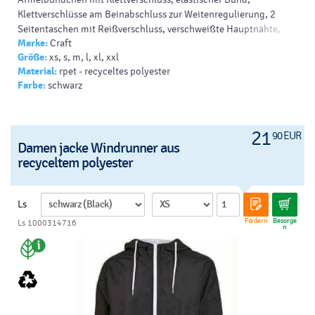
Klettverschlüsse am Beinabschluss zur Weitenregulierung, 2
Seitentaschen mit Reißverschluss, verschweißte Hauptnähte,
Marke:
Craft
Kordel mit Stopper am Saum zur Weitenregulierung,
Größe:
xs, s, m, l, xl, xxl
reflektierende Details, 40° waschbar, nicht bügeln, nicht
Material:
rpet - recyceltes polyester
trocknergeeignet
Farbe:
schwarz
21
90 EUR
Damen jacke Windrunner aus
recyceltem polyester
Ls
Fordern
Besorge
Ls 1000314716
n