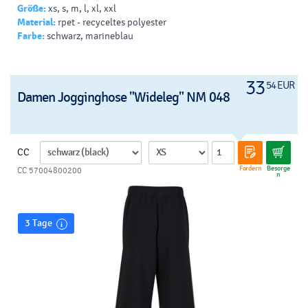
Größe:
xs, s, m, l, xl, xxl
Material:
rpet - recyceltes polyester
Farbe:
schwarz, marineblau
33
54 EUR
Damen Jogginghose "Wideleg" NM 048
CC
Fordern
Besorge
CC 57004800200
n
3 Tage