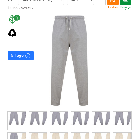
Fordern
Besorge
Ls 1000324367
n
5 Tage