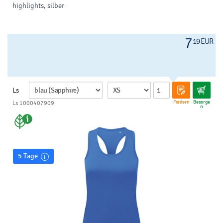
highlights, silber
7
19 EUR
Ls
Fordern
Besorge
Ls 1000407909
n
5 Tage