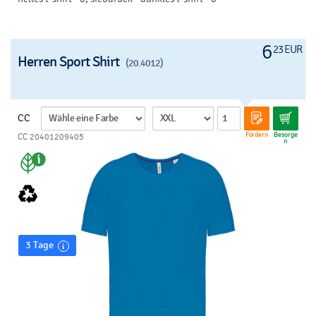
6
23 EUR
Herren Sport Shirt
(20.4012)
CC
Fordern
Besorge
CC 20401209405
n
3 Tage