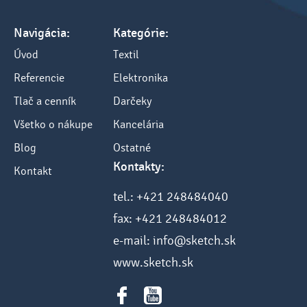
Navigácia:
Kategórie:
Úvod
Textil
Referencie
Elektronika
Tlač a cenník
Darčeky
Všetko o nákupe
Kancelária
Blog
Ostatné
Kontakty:
Kontakt
tel.: +421 248484040
fax: +421 248484012
e-mail: info@sketch.sk
www.sketch.sk