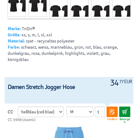
Marke:
TriDri®
Größe:
xs, s, m, l, xl, xxl
Material:
rpet - recyceltes polyester
Farbe:
schwarz, weiss, marineblau, grün, rot, blau, orange,
dunkelgrau, rosa, dunkelpink, highlights, violett, grau,
königsblau
34
77 EUR
Damen Stretch Jogger Hose
CC
Fordern
Besorge
CC 39N610adt02
n