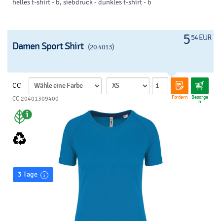
helles t-shirt - b, siebdruck - dunkles t-shirt - b
5
54 EUR
Damen Sport Shirt
(20.4013)
CC
Fordern
Besorge
CC 20401309400
n
3 Tage