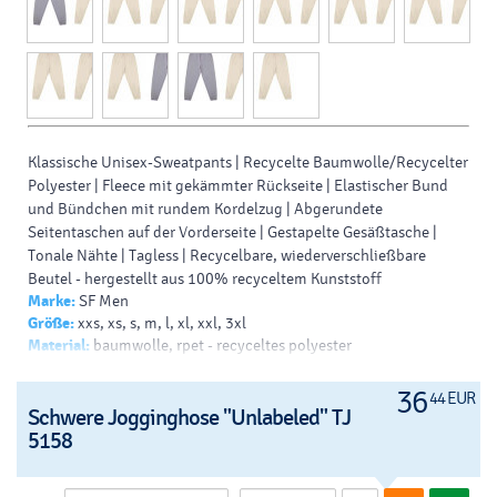
Klassische Unisex-Sweatpants | Recycelte Baumwolle/Recycelter
Polyester | Fleece mit gekämmter Rückseite | Elastischer Bund
und Bündchen mit rundem Kordelzug | Abgerundete
Seitentaschen auf der Vorderseite | Gestapelte Gesäßtasche |
Tonale Nähte | Tagless | Recycelbare, wiederverschließbare
Beutel - hergestellt aus 100% recyceltem Kunststoff
Marke:
SF Men
Größe:
xxs, xs, s, m, l, xl, xxl, 3xl
Material:
baumwolle, rpet - recyceltes polyester
Farbe:
schwarz, hellgrau, dunkelgrau, khaki, beige, blau
36
44 EUR
Schwere Jogginghose "Unlabeled" TJ
5158