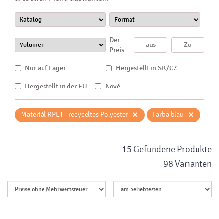
Der
Preis
Nur auf Lager
Hergestellt in SK/CZ
Hergestellt in der EU
Nové
×
×
Materiál RPET - recyceltes Polyester
Farba blau
15 Gefundene Produkte
98 Varianten