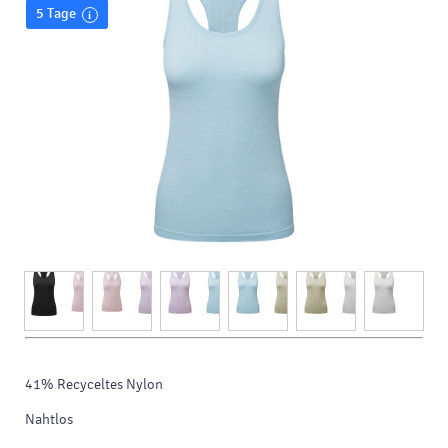
5 Tage
41% Recyceltes Nylon
Nahtlos