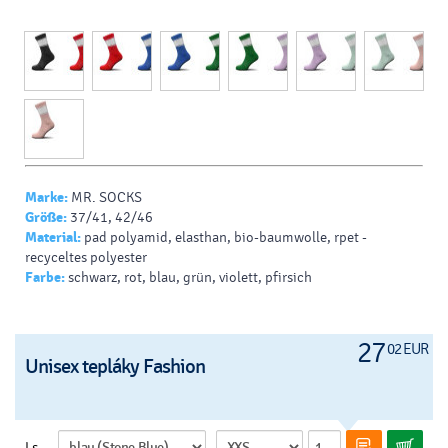
Marke:
MR. SOCKS
Größe:
37/41, 42/46
Material:
pad polyamid, elasthan, bio-baumwolle, rpet -
recyceltes polyester
Farbe:
schwarz, rot, blau, grün, violett, pfirsich
27
02 EUR
Unisex tepláky Fashion
Ls