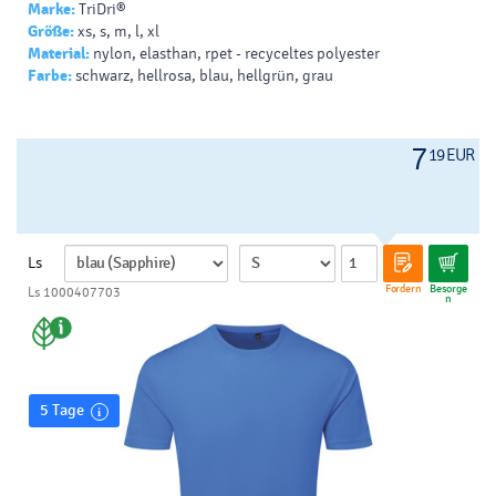
Auswechselbare Innenpolster
Marke:
TriDri®
Größe:
xs, s, m, l, xl
56% Nylon / 36% Polyester / 8% Elastan
Material:
nylon, elasthan, rpet - recyceltes polyester
Farbe:
schwarz, hellrosa, blau, hellgrün, grau
290 g/m²
7
19 EUR
Ls
Fordern
Besorge
Ls 1000407703
n
5 Tage