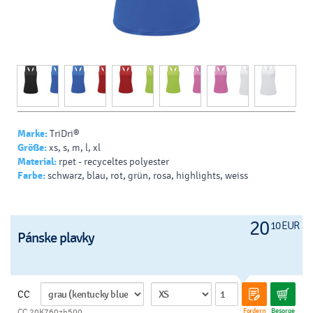
Marke:
TriDri®
Größe:
xs, s, m, l, xl
Material:
rpet - recyceltes polyester
Farbe:
schwarz, blau, rot, grün, rosa, highlights, weiss
20
10 EUR
Pánske plavky
CC
Fordern
Besorge
CC 20K760zh500