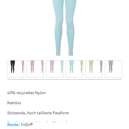
40% recyceltes Nylon
Nahtlos
Stützende, hoch taillierte Passform
Feuchtigkeitsableitendes Material
Marke:
TriDri®