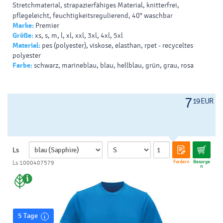
Stretchmaterial, strapazierfähiges Material, knitterfrei,
pflegeleicht, feuchtigkeitsregulierend, 40° waschbar
Marke:
Premier
Größe:
xs, s, m, l, xl, xxl, 3xl, 4xl, 5xl
Material:
pes (polyester), viskose, elasthan, rpet - recyceltes
polyester
Farbe:
schwarz, marineblau, blau, hellblau, grün, grau, rosa
7
19 EUR
Ls
Fordern
Besorge
Ls 1000407579
n
5 Tage