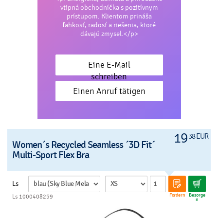
vtipná obchodníčka s pozitívnym
prístupom. Klientom prináša
ľahkosť, radosť a riešenia, ktoré
dávajú zmysel.</p>
Eine E-Mail
schreiben
Einen Anruf tätigen
19
38 EUR
Women´s Recycled Seamless ´3D Fit´
Multi-Sport Flex Bra
Ls
Fordern
Besorge
Ls 1000408259
n