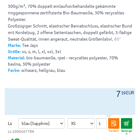
300g/m², 70% doppelt einlaufvorbehandelte
gekämmte
ringgesponnene
zertifizierte
Bio-Baumwolle
, 30% recyceltes
Polyester.
Großzügiger Schnitt, elastischer Beinabschluss, elastischer Bund
mit Kordelzug, 2 offene Seitentaschen, doppelt gefärbt, 3-fädige
Sweat-Qualität,
innen angeraut
,
neutrales Größenlabel
, 60°
Marke:
Tee Jays
waschbar, nicht trocknergeeignet.
Größe:
xs, s, m, l, xl, xxl, 3xl
Material:
bio-baumwolle, rpet - recyceltes polyester, 70%
bavlna, 30% polyester
Farbe:
schwarz, hellgrau, blau
7
19 EUR
Ls
Fordern
Besorge
Ls 1000407789
n