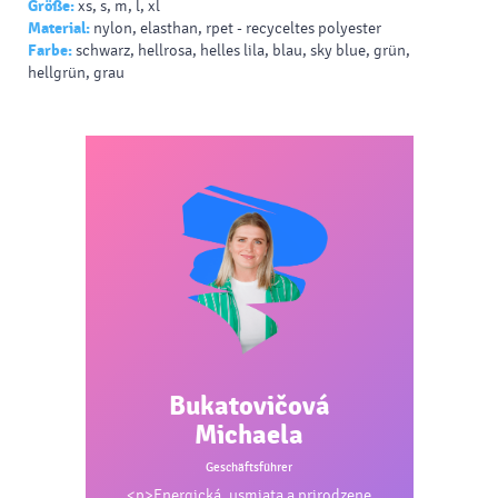
Größe:
xs, s, m, l, xl
54% Nylon / 40% Polyester / 6% Elastan
Material:
nylon, elasthan, rpet - recyceltes polyester
Farbe:
schwarz, hellrosa, helles lila, blau, sky blue, grün,
375 g/m²
hellgrün, grau
Bukatovičová
Michaela
Geschäftsführer
<p>Energická, usmiata a prirodzene