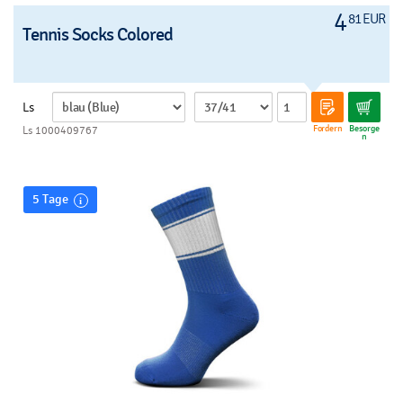
4
81 EUR
Tennis Socks Colored
Ls
Fordern
Besorge
Ls 1000409767
n
5 Tage