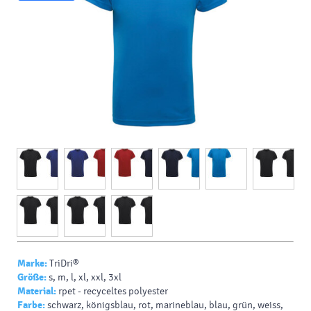
Marke:
TriDri®
Größe:
s, m, l, xl, xxl, 3xl
Material:
rpet - recyceltes polyester
Farbe:
schwarz, königsblau, rot, marineblau, blau, grün, weiss,