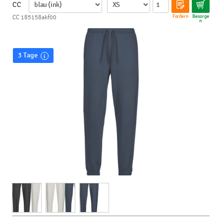
CC
Fordern
Besorge
CC 185158akf00
n
3 Tage