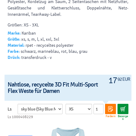
Polyester, Kordelzug am Saum, 2 Seitentaschen mit Netzfutter,
Gesäßtasche und Klettverschluss, Doppelnähte, Netz-
Innenärmel, TearAway-Label.
Größen: XS - 3XL
Marke:
Kariban
Größe:
xs, s, m, l, xl, xxl, 3xl
Material:
rpet - recyceltes polyester
Farbe:
schwarz, marineblau, rot, blau, grau
Drück:
transferdruck - v
17
92 EUR
Nahtlose, recycelte 3D Fit Multi-Sport
Flex Weste für Damen
Ls
Fordern
Besorge
Ls 1000408229
n