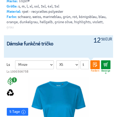
Marke:
TriDri®
Größe:
s, m, l, xl, xxl, 3xl, 4xl, 5xl
Material:
rpet - recyceltes polyester
Farbe:
schwarz, weiss, marineblau, grün, rot, königsblau, blau,
orange, dunkelgrau, hellgelb, grüne olive, highlights, violett,
grau
12
50 EUR
Dámske funkčné tričko
Ls
Fordern
Besorge
Ls 1000306758
n
5 Tage