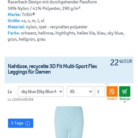
Racerback Design mit durchgehender Passform
59% Nylon / 41% Polyester, 290 g/m²
Marke:
TriDri®
Größe:
xs, s, m, l, xl
Material:
nylon, rpet - recyceltes polyester
Farbe:
schwarz, hellrosa, highlights, helles lila, blau, sky blue,
grün, hellgrün, grau
22
92 EUR
Nahtlose, recycelte 3D Fit Multi-Sport Flex
Leggings für Damen
Ls
Fordern
Besorge
Ls 1000408289
n
5 Tage