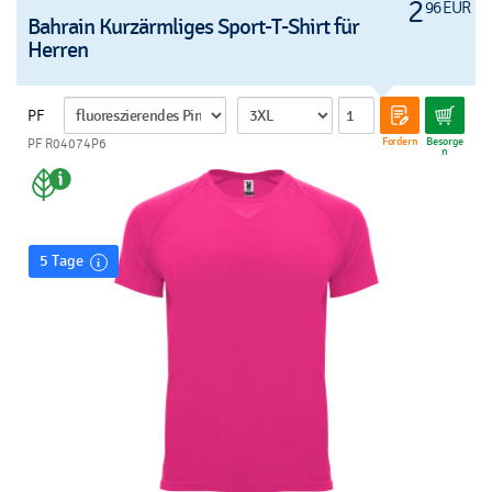
2
96 EUR
Bahrain Kurzärmliges Sport-T-Shirt für
Herren
PF
Fordern
Besorge
PF R04074P6
n
5 Tage