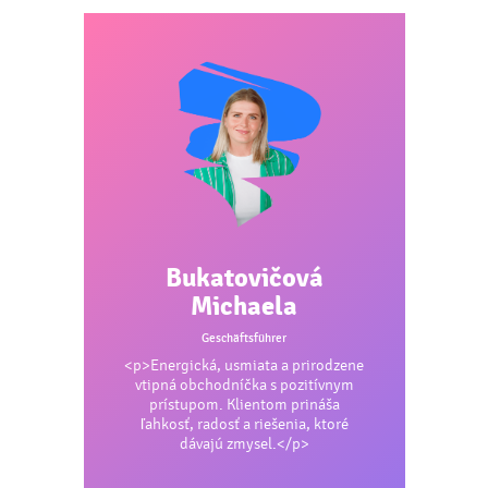
blau, lagoon blau
Drück:
transferdruck - v, siebdruck auf t-shirts - v, siebdruck -
helles t-shirt - b, siebdruck - dunkles t-shirt - b
Bukatovičová
Michaela
Geschäftsführer
<p>Energická, usmiata a prirodzene
vtipná obchodníčka s pozitívnym
prístupom. Klientom prináša
ľahkosť, radosť a riešenia, ktoré
dávajú zmysel.</p>