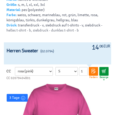
Größe:
s, m, l, xl, xxl, 3xl
Material:
pes (polyester)
Farbe:
weiss, schwarz, marineblau, rot, grün, limette, rosa,
königsblau, türkis, dunkelgrau, hellgrau, blau
Drück:
transferdruck - v, siebdruck auf t-shirts - v, siebdruck -
helles t-shirt - b, siebdruck - dunkles t-shirt - b
14
06 EUR
Herren Sweater
(02.0794)
CC
Fordern
Besorge
CC 02079404801
n
3 Tage