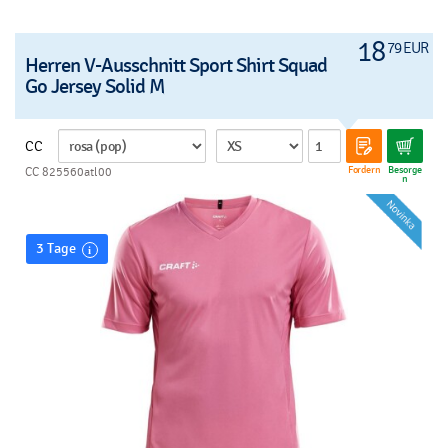
18
79 EUR
Herren V-Ausschnitt Sport Shirt Squad
Go Jersey Solid M
CC
Fordern
Besorge
CC 825560atl00
n
3 Tage