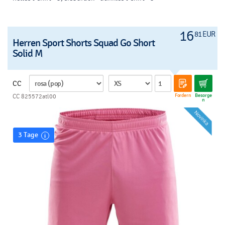
16
81 EUR
Herren Sport Shorts Squad Go Short
Solid M
CC
Fordern
Besorge
CC 825572atl00
n
3 Tage