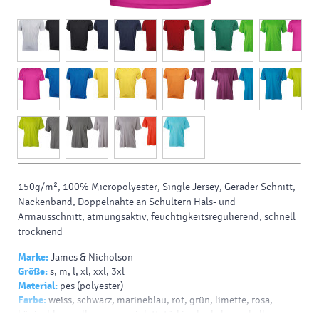
150g/m², 100% Micropolyester, Single Jersey, Gerader Schnitt,
Nackenband, Doppelnähte an Schultern Hals- und
Armausschnitt, atmungsaktiv, feuchtigkeitsregulierend, schnell
trocknend
Marke:
James & Nicholson
Größe:
s, m, l, xl, xxl, 3xl
Material:
pes (polyester)
Farbe:
weiss, schwarz, marineblau, rot, grün, limette, rosa,
königsblau, gelb, orange, violett, türkis, dunkelgrau, hellgrau,