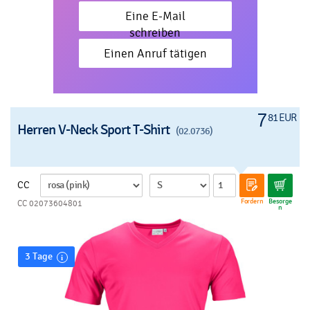
Eine E-Mail
schreiben
Einen Anruf tätigen
7
81 EUR
Herren V-Neck Sport T-Shirt
(02.0736)
CC
Fordern
Besorge
CC 02073604801
n
3 Tage