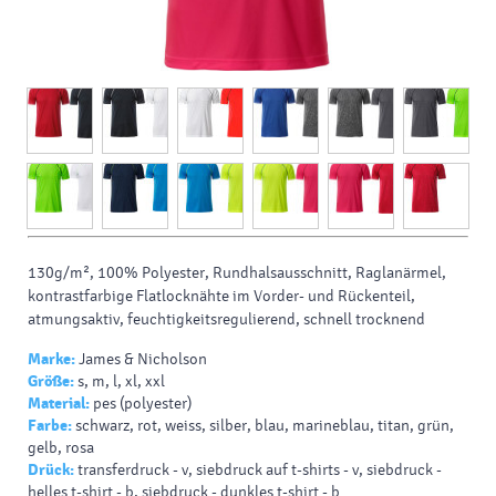
130g/m², 100% Polyester, Rundhalsausschnitt, Raglanärmel,
kontrastfarbige Flatlocknähte im Vorder- und Rückenteil,
atmungsaktiv, feuchtigkeitsregulierend, schnell trocknend
Marke:
James & Nicholson
Größe:
s, m, l, xl, xxl
Material:
pes (polyester)
Farbe:
schwarz, rot, weiss, silber, blau, marineblau, titan, grün,
gelb, rosa
Drück:
transferdruck - v, siebdruck auf t-shirts - v, siebdruck -
helles t-shirt - b, siebdruck - dunkles t-shirt - b