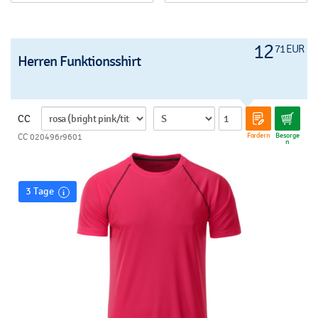
12
71 EUR
Herren Funktionsshirt
CC
Fordern
Besorge
CC 020496r9601
n
3 Tage