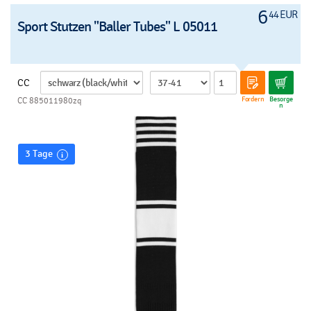
6
44 EUR
Sport Stutzen "Baller Tubes" L 05011
CC
Fordern
Besorge
CC 885011980zq
n
3 Tage