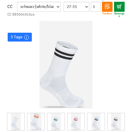
CC
Fordern
Besorge
CC 885004910zo
n
3 Tage