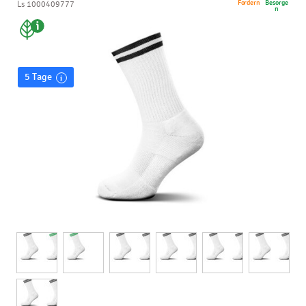
Fordern
Besorge
Ls 1000409777
n
5 Tage