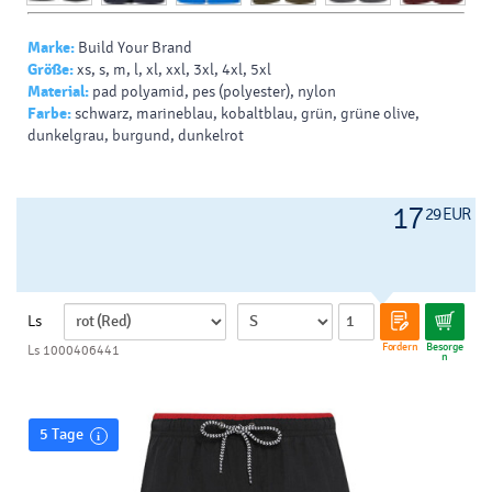
Marke:
Build Your Brand
Größe:
xs, s, m, l, xl, xxl, 3xl, 4xl, 5xl
Material:
pad polyamid, pes (polyester), nylon
Farbe:
schwarz, marineblau, kobaltblau, grün, grüne olive,
dunkelgrau, burgund, dunkelrot
17
29 EUR
Ls
Fordern
Besorge
Ls 1000406441
n
5 Tage