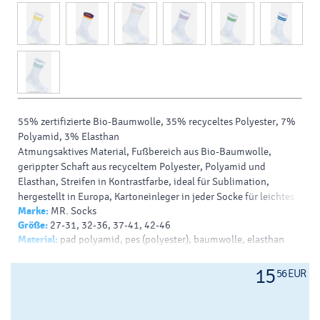
55% zertifizierte
Bio-Baumwolle
, 35% recyceltes
Polyester
, 7%
Polyamid, 3%
Elasthan
Atmungsaktives Material, Fußbereich aus
Bio-Baumwolle
,
gerippter Schaft aus recyceltem
Polyester
, Polyamid und
Elasthan
, Streifen in Kontrastfarbe, ideal für Sublimation,
hergestellt in Europa, Kartoneinleger in jeder Socke für leichtes
Marke:
MR. Socks
Bedrucken, 30° waschbar, trocknergeeignet, nicht bügeln.
Größe:
27-31, 32-36, 37-41, 42-46
Material:
pad polyamid, pes (polyester), baumwolle, elasthan
Farbe:
weiss, orange, grün, rot, marineblau, schwarz, gelb,
regenbogen, pfirsich, violett, hellblau, menthol
15
56 EUR