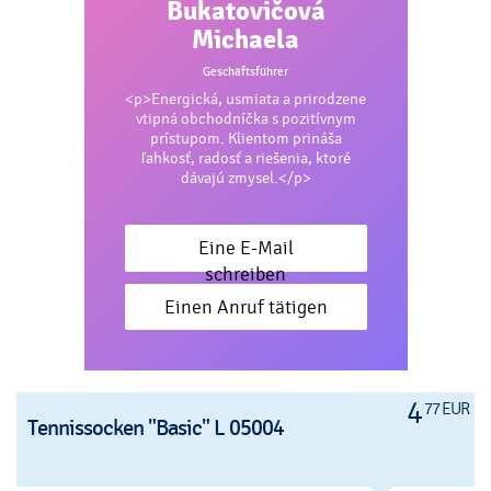
Bukatovičová
Michaela
Geschäftsführer
<p>Energická, usmiata a prirodzene
vtipná obchodníčka s pozitívnym
prístupom. Klientom prináša
ľahkosť, radosť a riešenia, ktoré
dávajú zmysel.</p>
Eine E-Mail
schreiben
Einen Anruf tätigen
4
77 EUR
Tennissocken "Basic" L 05004