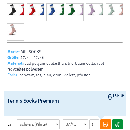
Marke:
MR. SOCKS
Größe:
37/41, 42/46
Material:
pad polyamid, elasthan, bio-baumwolle, rpet -
recyceltes polyester
Farbe:
schwarz, rot, blau, grün, violett, pfirsich
6
13 EUR
Tennis Socks Premium
Ls