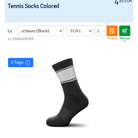
4
81 EUR
Tennis Socks Colored
Ls
Fordern
Besorge
Ls 1000409763
n
5 Tage