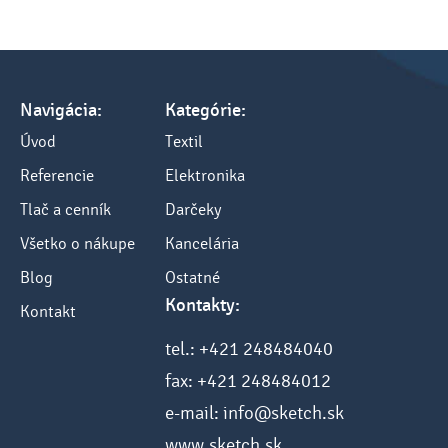
Navigácia:
Kategórie:
Úvod
Textil
Referencie
Elektronika
Tlač a cenník
Darčeky
Všetko o nákupe
Kancelária
Blog
Ostatné
Kontakty:
Kontakt
tel.: +421 248484040
fax: +421 248484012
e-mail: info@sketch.sk
www.sketch.sk