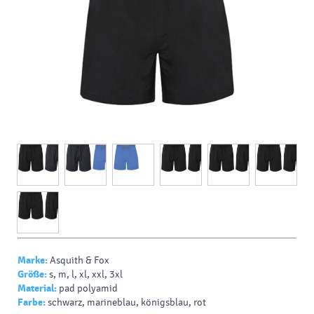
Marke:
Asquith & Fox
Größe:
s, m, l, xl, xxl, 3xl
Material:
pad polyamid
Farbe:
schwarz, marineblau, königsblau, rot