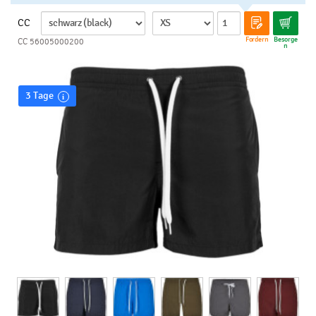
CC
Fordern
Besorge
CC 56005000200
n
3 Tage