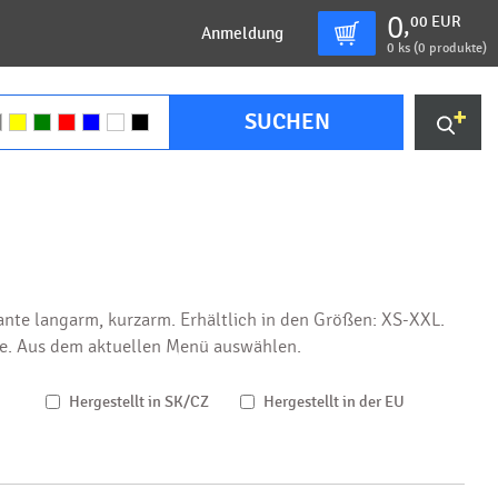
0
00
EUR
,
Anmeldung
0
ks (
0 produkte
)
SUCHEN
iante langarm, kurzarm. Erhältlich in den Größen: XS-XXL.
ne. Aus dem aktuellen Menü auswählen.
Hergestellt in SK/CZ
Hergestellt in der EU