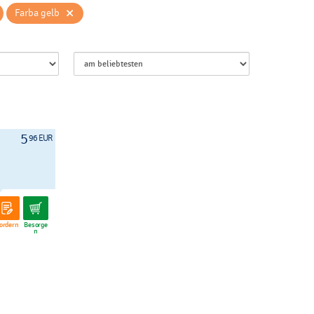
×
Farba gelb
5
96 EUR
ordern
Besorge
n