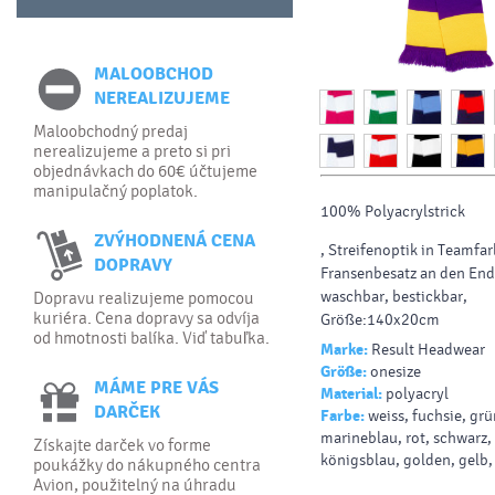
MALOOBCHOD
NEREALIZUJEME
Maloobchodný predaj
nerealizujeme a preto si pri
objednávkach do 60€ účtujeme
manipulačný poplatok.
100% Polyacrylstrick
ZVÝHODNENÁ CENA
, Streifenoptik in Teamfa
DOPRAVY
Fransenbesatz an den End
waschbar, bestickbar,
Dopravu realizujeme pomocou
kuriéra. Cena dopravy sa odvíja
Größe:140x20cm
od hmotnosti balíka. Viď tabuľka.
Marke:
Result Headwear
Größe:
onesize
MÁME PRE VÁS
Material:
polyacryl
DARČEK
Farbe:
weiss, fuchsie, grü
marineblau, rot, schwarz,
Získajte darček vo forme
königsblau, golden, gelb, 
poukážky do nákupného centra
Avion, použitelný na úhradu