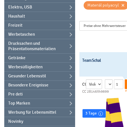
×
Materiál polyacryl
Elektro, USB
Haushalt
Freizeit
Werbetaschen
Drucksachen und
Präsentationsmaterialien
Getränke
Team Schal
Werbesüßigkeiten
Gesunder Lebensstil
CC
Besondere Ereignisse
F
CC 28146Xh9699
Pre deti
Top Marken
Werbung für Lebensmittel
3 Tage
Novinky