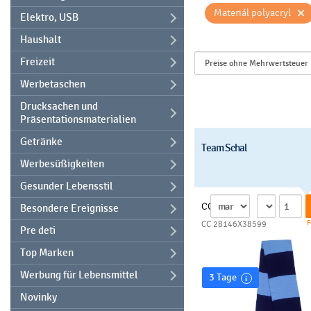
×
Materiál polyacryl
Elektro, USB
Haushalt
Freizeit
Werbetaschen
Drucksachen und
Präsentationsmaterialien
Getränke
Team Schal
Werbesüßigkeiten
Gesunder Lebensstil
CC
Besondere Ereignisse
F
CC 28146X38599
Pre deti
Top Marken
Werbung für Lebensmittel
3 Tage
Novinky