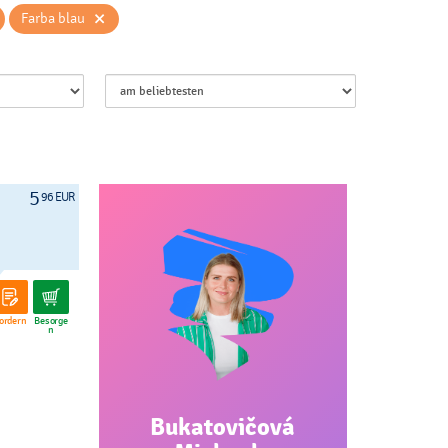
×
Farba blau
5
96 EUR
ordern
Besorge
n
Bukatovičová