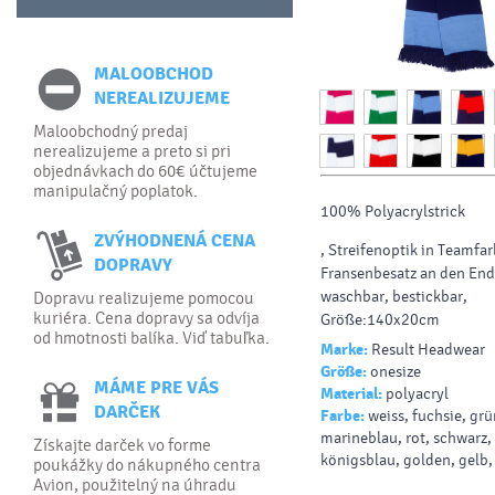
MALOOBCHOD
NEREALIZUJEME
Maloobchodný predaj
nerealizujeme a preto si pri
objednávkach do 60€ účtujeme
manipulačný poplatok.
100% Polyacrylstrick
ZVÝHODNENÁ CENA
, Streifenoptik in Teamfa
DOPRAVY
Fransenbesatz an den End
waschbar, bestickbar,
Dopravu realizujeme pomocou
kuriéra. Cena dopravy sa odvíja
Größe:140x20cm
od hmotnosti balíka. Viď tabuľka.
Marke:
Result Headwear
Größe:
onesize
MÁME PRE VÁS
Material:
polyacryl
DARČEK
Farbe:
weiss, fuchsie, grü
marineblau, rot, schwarz,
Získajte darček vo forme
königsblau, golden, gelb, 
poukážky do nákupného centra
Avion, použitelný na úhradu