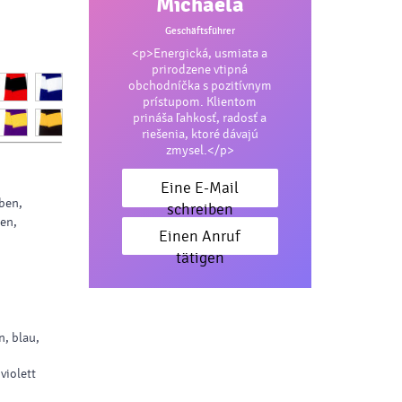
Michaela
Geschäftsführer
<p>Energická, usmiata a
prirodzene vtipná
obchodníčka s pozitívnym
prístupom. Klientom
prináša ľahkosť, radosť a
riešenia, ktoré dávajú
zmysel.</p>
Eine E-Mail
rben,
schreiben
en,
Einen Anruf
tätigen
n, blau,
violett