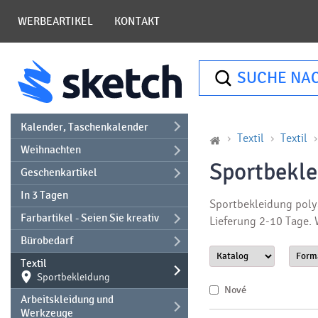
WERBEARTIKEL
KONTAKT
SUCHE NA
Kalender, Taschenkalender
Textil
Textil
Weihnachten
Sportbekle
Geschenkartikel
In 3 Tagen
Sportbekleidung polya
Farbartikel - Seien Sie kreativ
Lieferung 2-10 Tage.
Bürobedarf
Textil
Sportbekleidung
Nové
Arbeitskleidung und
Werkzeuge