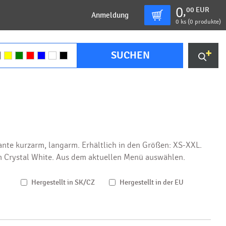
0
00
EUR
,
Anmeldung
0
ks (
0 produkte
)
SUCHEN
iante kurzarm, langarm. Erhältlich in den Größen: XS-XXL.
m Crystal White. Aus dem aktuellen Menü auswählen.
Hergestellt in SK/CZ
Hergestellt in der EU