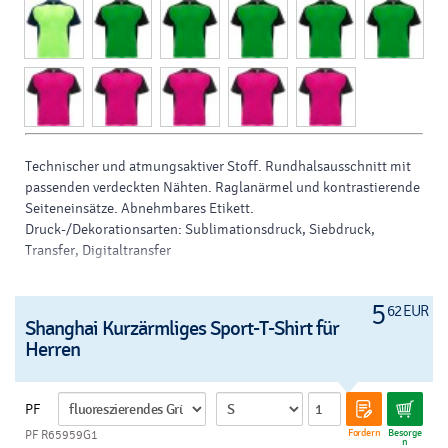
Technischer und atmungsaktiver Stoff. Rundhalsausschnitt mit
passenden verdeckten Nähten. Raglanärmel und kontrastierende
Seiteneinsätze. Abnehmbares Etikett.
Druck-/Dekorationsarten: Sublimationsdruck, Siebdruck,
Transfer, Digitaltransfer
Marke:
Roly
Größe:
l, 2xl, s, m, xl
5
62 EUR
Shanghai Kurzärmliges Sport-T-Shirt für
Material:
pes (polyester)
Herren
Farbe:
weiss, königsblau, schwarz, grün, rot, gelb, neon gelb,
fluoreszierendes gelb, marineblau, neongrün, fluoreszierendes
grün, dunkelpink
Drück:
siebdruck auf t-shirts - v
PF
Fordern
Besorge
PF R65959G1
n