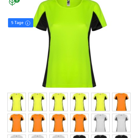
Drück:
siebdruck auf t-shirts - v
5 Tage