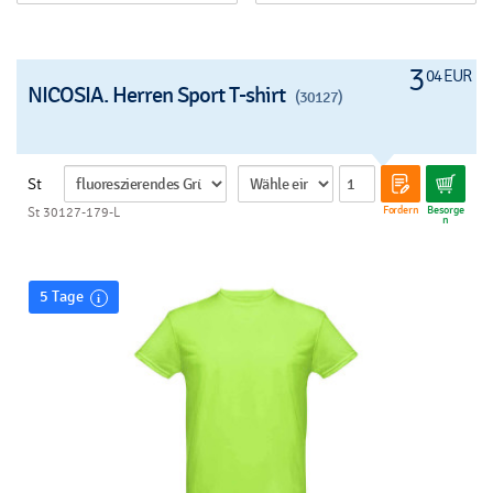
3
04 EUR
NICOSIA. Herren Sport T-shirt
(30127)
St
Fordern
Besorge
St 30127-179-L
n
5 Tage