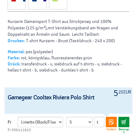
Kurzarm Damensport T-Shirt aus Strickjersey und 100%
Polyester (125 g/m²),mit Verstärkungsband am Kragen und
Doppelnaht an Ärmeln und Saum. Leicht Tailliert.
Drucken:
T-shirt Kurzarm - Brust (Textildruck - 240 x 200)
Material:
pes (polyester)
Farbe:
rot, königsblau, fluoreszierendes grün
Drück:
transferdruck - v, siebdruck auf t-shirts - v, siebdruck -
helles t-shirt - b, siebdruck - dunkles t-shirt - b
5
23 EUR
Gamegear Cooltex Riviera Polo Shirt
Fr
Fordern
Besorge
Fr 550111623
n