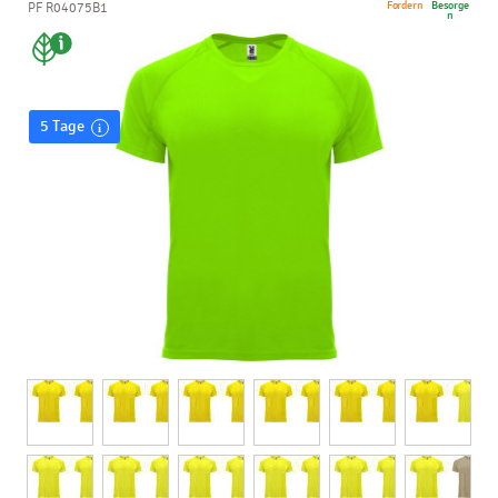
Fordern
Besorge
PF R04075B1
n
5 Tage