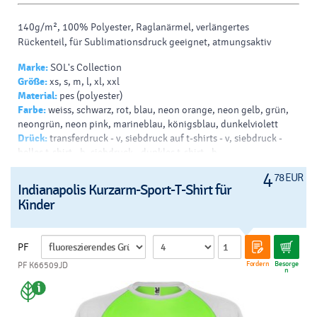
140g/m², 100% Polyester, Raglanärmel, verlängertes
Rückenteil, für Sublimationsdruck geeignet, atmungsaktiv
Marke:
SOL's Collection
Größe:
xs, s, m, l, xl, xxl
Material:
pes (polyester)
Farbe:
weiss, schwarz, rot, blau, neon orange, neon gelb, grün,
neongrün, neon pink, marineblau, königsblau, dunkelviolett
Drück:
transferdruck - v, siebdruck auf t-shirts - v, siebdruck -
helles t-shirt - b, siebdruck - dunkles t-shirt - b
4
78 EUR
Indianapolis Kurzarm-Sport-T-Shirt für
Kinder
PF
Fordern
Besorge
PF K66509JD
n