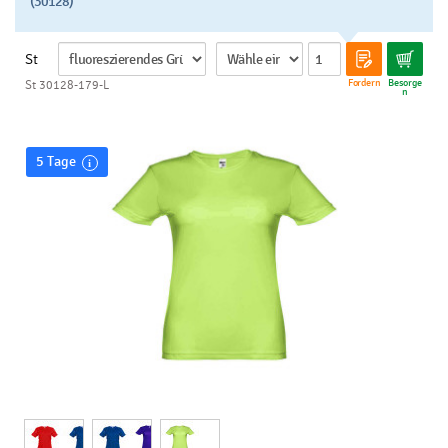
(30128)
St
Fordern
Besorge
St 30128-179-L
n
5 Tage