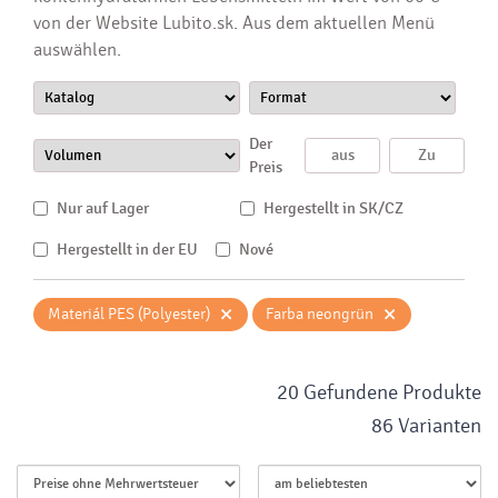
von der Website Lubito.sk. Aus dem aktuellen Menü
auswählen.
Der
Preis
Nur auf Lager
Hergestellt in SK/CZ
Hergestellt in der EU
Nové
×
×
Materiál PES (Polyester)
Farba neongrün
20 Gefundene Produkte
86 Varianten