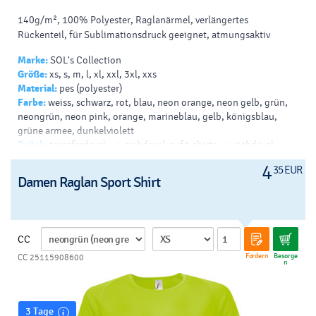
140g/m², 100% Polyester, Raglanärmel, verlängertes
Rückenteil, für Sublimationsdruck geeignet, atmungsaktiv
Marke:
SOL's Collection
Größe:
xs, s, m, l, xl, xxl, 3xl, xxs
Material:
pes (polyester)
Farbe:
weiss, schwarz, rot, blau, neon orange, neon gelb, grün,
neongrün, neon pink, orange, marineblau, gelb, königsblau,
grüne armee, dunkelviolett
Drück:
transferdruck - v, siebdruck auf t-shirts - v, siebdruck -
helles t-shirt - b, siebdruck - dunkles t-shirt - b
4
35 EUR
Damen Raglan Sport Shirt
CC
Fordern
Besorge
CC 25115908600
n
3 Tage