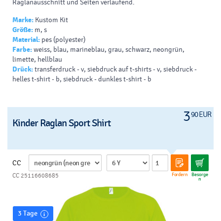
Raglanausschnitt und Seiten verlaufend.
Marke:
Kustom Kit
Größe:
m, s
Material:
pes (polyester)
Farbe:
weiss, blau, marineblau, grau, schwarz, neongrün,
limette, hellblau
Drück:
transferdruck - v, siebdruck auf t-shirts - v, siebdruck -
helles t-shirt - b, siebdruck - dunkles t-shirt - b
3
90 EUR
Kinder Raglan Sport Shirt
CC
Fordern
Besorge
CC 25116608685
n
3 Tage