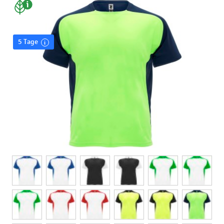
türkis, grün, neongrün, fluoreszierendes grün, rot
Drück:
siebdruck auf t-shirts - v
5 Tage