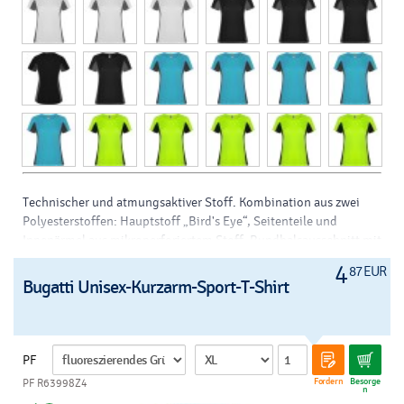
Technischer und atmungsaktiver Stoff. Kombination aus zwei
Polyesterstoffen: Hauptstoff „Bird's Eye“, Seitenteile und
Innenärmel aus mikroperforiertem Stoff. Rundhalsausschnitt mit
innenliegenden verstärkten verdeckten Nähten. Abnehmbares
4
87 EUR
Etikett.
Bugatti Unisex-Kurzarm-Sport-T-Shirt
Druck-/Dekorationsarten: Siebdruck, Transfer, Digitaltransfer
Marke:
Roly
Größe:
s, m, l, xl, 2xl
Material:
pes (polyester)
PF
Farbe:
schwarz, gelb, neon gelb, fluoreszierendes gelb, orange,
Fordern
Besorge
PF R63998Z4
neon orange, fluoreszierendes orange, weiss, grau, dunkelgrau,
n