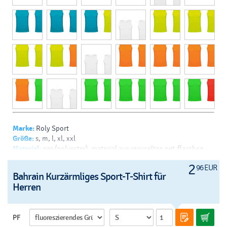
Marke:
Roly Sport
Größe:
s, m, l, xl, xxl
Material:
pes (polyester), material aus recycelten pet-flaschen
Farbe:
weiss, schwarz, türkis, neon gelb, neon orange, neongrün,
2
96 EUR
limette, rot
Bahrain Kurzärmliges Sport-T-Shirt für
Drück:
transferdruck - v
Herren
PF