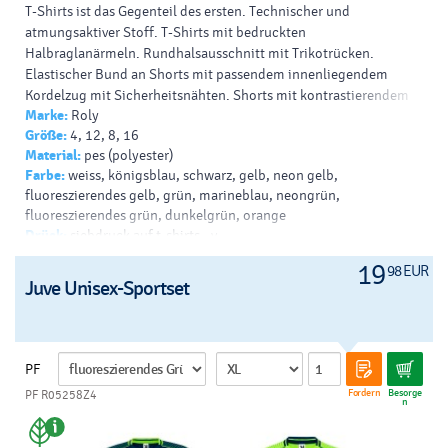
T-Shirts ist das Gegenteil des ersten. Technischer und
atmungsaktiver Stoff. T-Shirts mit bedruckten
Halbraglanärmeln. Rundhalsausschnitt mit Trikotrücken.
Elastischer Bund an Shorts mit passendem innenliegendem
Kordelzug mit Sicherheitsnähten. Shorts mit kontrastierendem
Marke:
Roly
Seitenstreifen und Schlitzen am Saum. Abnehmbares Etikett.
Größe:
4, 12, 8, 16
Druck-/Dekorationsarten: Siebdruck, Transfer,
Material:
pes (polyester)
Sublimationsdruck, Digitaltransfer
Farbe:
weiss, königsblau, schwarz, gelb, neon gelb,
fluoreszierendes gelb, grün, marineblau, neongrün,
fluoreszierendes grün, dunkelgrün, orange
Drück:
siebdruck auf t-shirts - v
19
98 EUR
Juve Unisex-Sportset
PF
Fordern
Besorge
PF R05258Z4
n