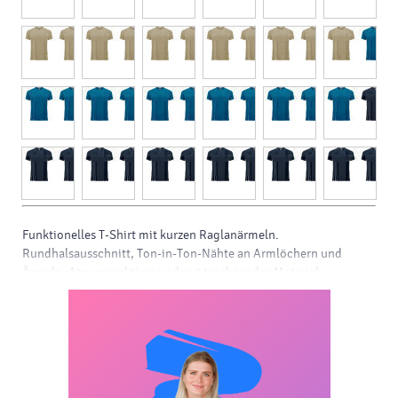
Funktionelles T-Shirt mit kurzen Raglanärmeln.
Rundhalsausschnitt, Ton-in-Ton-Nähte an Armlöchern und
Ärmeln. Atmungsaktives und gut trocknendes Material.
CONTROL-DRY-Material. Abnehmbares Etikett. Technischer
Stoff. Das Model ist 180 cm groß und trägt Größe M.
Marke:
Roly
Größe:
s, m, l, xl, 2xl, 3xl, 4xl, xxl
Material:
pes (polyester), stoff
Farbe:
gelb, neon gelb, fluoreszierendes gelb, beige, sandig,