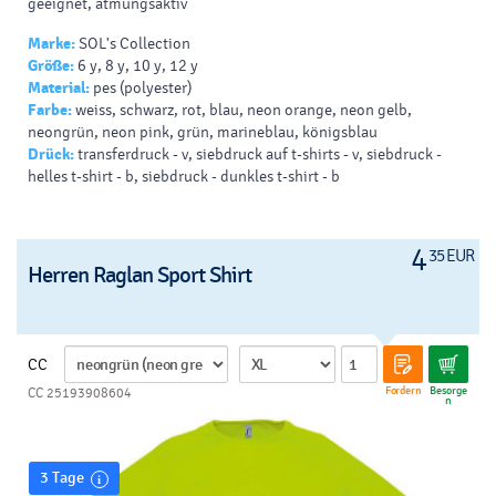
geeignet, atmungsaktiv
Marke:
SOL's Collection
Größe:
6 y, 8 y, 10 y, 12 y
Material:
pes (polyester)
Farbe:
weiss, schwarz, rot, blau, neon orange, neon gelb,
neongrün, neon pink, grün, marineblau, königsblau
Drück:
transferdruck - v, siebdruck auf t-shirts - v, siebdruck -
helles t-shirt - b, siebdruck - dunkles t-shirt - b
4
35 EUR
Herren Raglan Sport Shirt
CC
Fordern
Besorge
CC 25193908604
n
3 Tage