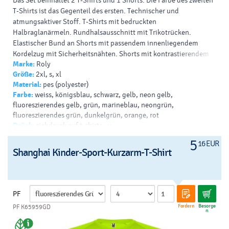
Das Set beinhaltet 2 T-Shirts und 1 Shorts. Die Farbe des zweiten
T-Shirts ist das Gegenteil des ersten. Technischer und
atmungsaktiver Stoff. T-Shirts mit bedruckten
Halbraglanärmeln. Rundhalsausschnitt mit Trikotrücken.
Elastischer Bund an Shorts mit passendem innenliegendem
Kordelzug mit Sicherheitsnähten. Shorts mit kontrastierendem
Marke:
Roly
Seitenstreifen und Schlitzen am Saum. Abnehmbares Etikett.
Größe:
2xl, s, xl
Druck-/Dekorationsarten: Siebdruck, Transfer,
Material:
pes (polyester)
Sublimationsdruck, Digitaltransfer
Farbe:
weiss, königsblau, schwarz, gelb, neon gelb,
fluoreszierendes gelb, grün, marineblau, neongrün,
fluoreszierendes grün, dunkelgrün, orange, rot
Drück:
siebdruck auf t-shirts - v
5
16 EUR
Shanghai Kinder-Sport-Kurzarm-T-Shirt
PF
Fordern
Besorge
PF K65959GD
n