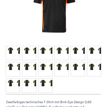
Zweifarbiges technisches T-Shirt mit Bird-Eye-Design (160