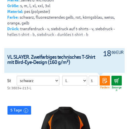
Marke:
James & Nicholson
Größe:
s, m, l, xl, xxl, 3xl
Material:
pes (polyester)
Farbe:
schwarz, fluoreszierendes gelb, rot, königsblau, weiss,
orange, gelb
Drück:
transferdruck - v, siebdruck auf t-shirts - v, siebdruck -
helles t-shirt - b, siebdruck - dunkles t-shirt - b
18
69 EUR
VL SLAYER. Zweifarbiges technisches T-Shirt
mit Bird-Eye-Design (160 g/m²)
St
Fordern
Besorge
St 36034-213-L
n
5 Tage