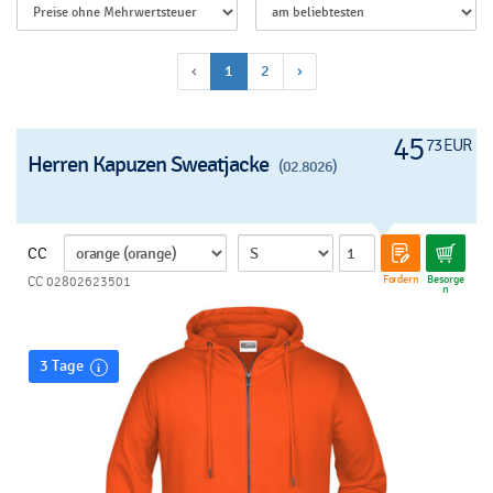
‹
1
2
›
45
73 EUR
Herren Kapuzen Sweatjacke
(02.8026)
CC
Fordern
Besorge
CC 02802623501
n
3 Tage