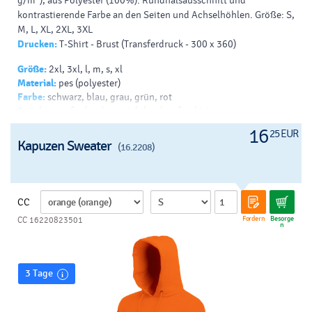
g/m²), aus Polyester (100%). Rundhalsausschnitt und
kontrastierende Farbe an den Seiten und Achselhöhlen. Größe: S,
M, L, XL, 2XL, 3XL
Drucken:
T-Shirt - Brust (Transferdruck - 300 x 360)
Größe:
2xl, 3xl, l, m, s, xl
Material:
pes (polyester)
Farbe:
schwarz, blau, grau, grün, rot
Drück:
transferdruck - v, siebdruck auf t-shirts - v
16
25 EUR
Kapuzen Sweater
(16.2208)
CC
Fordern
Besorge
CC 16220823501
n
3 Tage