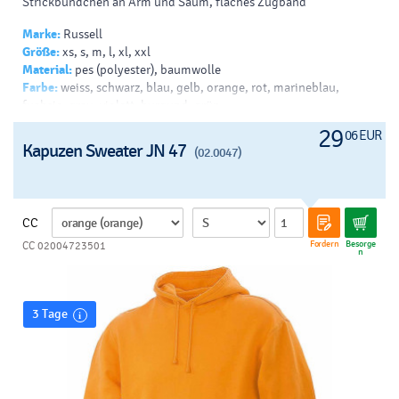
Strickbündchen an Arm und Saum, flaches Zugband
Marke:
Russell
Größe:
xs, s, m, l, xl, xxl
Material:
pes (polyester), baumwolle
Farbe:
weiss, schwarz, blau, gelb, orange, rot, marineblau,
fuchsie, grau, violett, burgund, grün
Drück:
siebdruck - papierdruck - b, transferdruck - v, siebdruck
29
06 EUR
auf t-shirts - v, drucken - sublimation, siebdruck - helles t-shirt -
Kapuzen Sweater JN 47
(02.0047)
b, siebdruck - dunkles t-shirt - b
CC
Fordern
Besorge
CC 02004723501
n
3 Tage