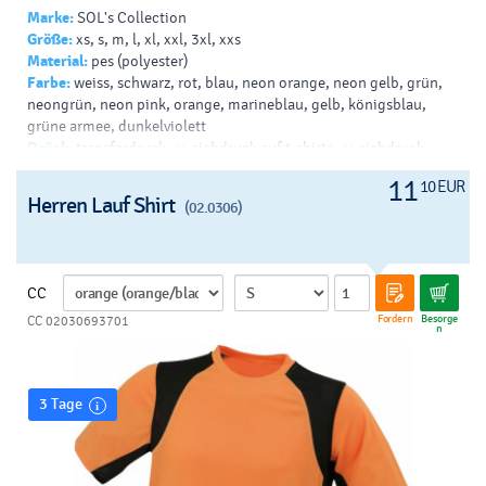
Marke:
SOL's Collection
Größe:
xs, s, m, l, xl, xxl, 3xl, xxs
Material:
pes (polyester)
Farbe:
weiss, schwarz, rot, blau, neon orange, neon gelb, grün,
neongrün, neon pink, orange, marineblau, gelb, königsblau,
grüne armee, dunkelviolett
Drück:
transferdruck - v, siebdruck auf t-shirts - v, siebdruck -
helles t-shirt - b, siebdruck - dunkles t-shirt - b
11
10 EUR
Herren Lauf Shirt
(02.0306)
CC
Fordern
Besorge
CC 02030693701
n
3 Tage