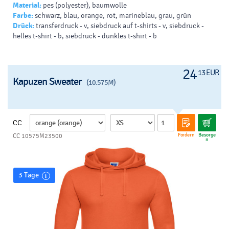
Material:
pes (polyester), baumwolle
Farbe:
schwarz, blau, orange, rot, marineblau, grau, grün
Drück:
transferdruck - v, siebdruck auf t-shirts - v, siebdruck -
helles t-shirt - b, siebdruck - dunkles t-shirt - b
24
13 EUR
Kapuzen Sweater
(10.575M)
CC
Fordern
Besorge
CC 10575M23500
n
3 Tage