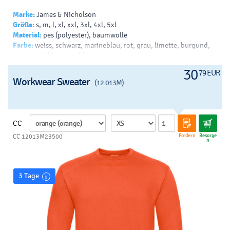
Marke:
James & Nicholson
Größe:
s, m, l, xl, xxl, 3xl, 4xl, 5xl
Material:
pes (polyester), baumwolle
Farbe:
weiss, schwarz, marineblau, rot, grau, limette, burgund,
orange, türkis, grün, blau
Drück:
siebdruck - papierdruck - b, transferdruck - v, siebdruck
30
79 EUR
auf t-shirts - v, drucken - sublimation, siebdruck - helles t-shirt -
Workwear Sweater
(12.013M)
b, siebdruck - dunkles t-shirt - b
CC
Fordern
Besorge
CC 12013M23500
n
3 Tage