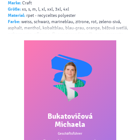
Marke:
Craft
Größe:
xs, s, m, l, xl, xxl, 3xl, 4xl
Material:
rpet - recyceltes polyester
Farbe:
weiss, schwarz, marineblau, zitrone, rot, zeleno-sivá,
asphalt, menthol, kobaltblau, blau-grau, orange, béžová svetlá,
erdiges grün, pflaume, fluoreszierendes gelb, grau, magenta
Bukatovičová
Michaela
Geschäftsführer