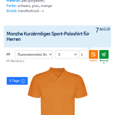
Material:
pes (polyester)
Farbe:
schwarz, grau, orange
Drück:
transferdruck - v
7
80 EUR
Monzha Kurzärmliges Sport-Poloshirt für
Herren
PF
Fordern
Besorge
PF R04043L1
n
5 Tage