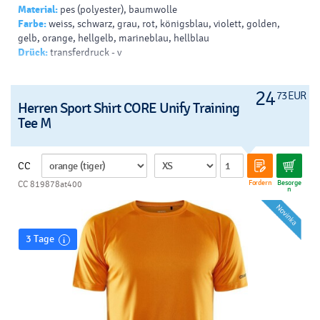
Material:
pes (polyester), baumwolle
Farbe:
weiss, schwarz, grau, rot, königsblau, violett, golden,
gelb, orange, hellgelb, marineblau, hellblau
Drück:
transferdruck - v
24
73 EUR
Herren Sport Shirt CORE Unify Training
Tee M
CC
Fordern
Besorge
CC 819878at400
n
3 Tage