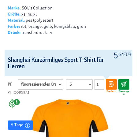
Marke:
SOL's Collection
Größe:
xs, m, xl
Material:
pes (polyester)
Farbe:
rot, orange, gelb, königsblau, grün
Drück:
transferdruck - v
5
62 EUR
Shanghai Kurzärmliges Sport-T-Shirt für
Herren
PF
Fordern
Besorge
PF R65959A1
n
5 Tage