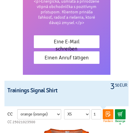
<p>Energická, usmiata a prirodzene
vtipná obchodníčka s pozitívnym
prístupom. Klientom prináša
ľahkosť, radosť a riešenia, ktoré
dávajú zmysel.</p>
Eine E-Mail
schreiben
Einen Anruf tätigen
3
50 EUR
Trainings Signal Shirt
CC
Fordern
Besorge
CC 25021023500
n