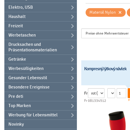
Elektro, USB
×
Materiál Nylon
Haushalt
Freizeit
Werbetaschen
Drucksachen und
Präsentationsmaterialien
Getränke
Werbesüßigkeiten
Kompresný lýtkový návlek
Gesunder Lebensstil
Besondere Ereignisse
Fr
Pre deti
F
Fr 081334512
Top Marken
Werbung für Lebensmittel
Novinky