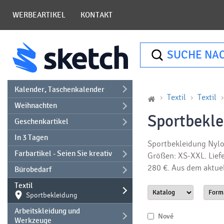
WERBEARTIKEL
KONTAKT
SUCHE NA
Kalender, Taschenkalender
Textil
Textil
Weihnachten
Sportbekle
Geschenkartikel
In 3 Tagen
Sportbekleidung Nylon
Farbartikel - Seien Sie kreativ
Größen: XS-XXL. Liefe
280 €. Aus dem aktue
Bürobedarf
Textil
Sportbekleidung
Arbeitskleidung und
Nové
Werkzeuge