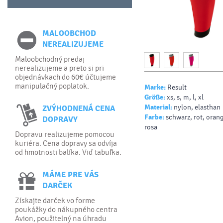
MALOOBCHOD
NEREALIZUJEME
Maloobchodný predaj
nerealizujeme a preto si pri
objednávkach do 60€ účtujeme
manipulačný poplatok.
Marke:
Result
Größe:
xs, s, m, l, xl
Material:
nylon, elasthan
ZVÝHODNENÁ CENA
Farbe:
schwarz, rot, orang
DOPRAVY
rosa
Dopravu realizujeme pomocou
kuriéra. Cena dopravy sa odvíja
od hmotnosti balíka. Viď tabuľka.
MÁME PRE VÁS
DARČEK
Získajte darček vo forme
poukážky do nákupného centra
Avion, použitelný na úhradu