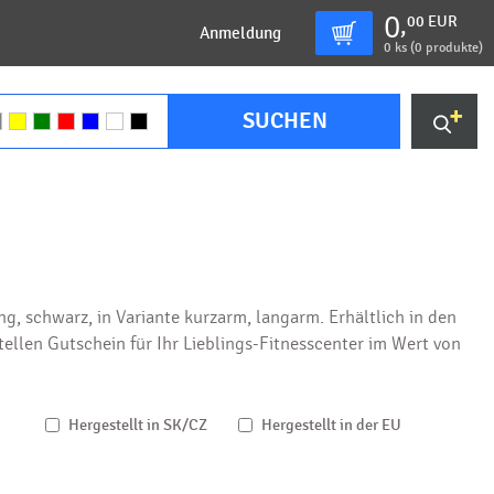
0
00
EUR
,
Anmeldung
0
ks (
0 produkte
)
SUCHEN
, schwarz, in Variante kurzarm, langarm. Erhältlich in den
llen Gutschein für Ihr Lieblings-Fitnesscenter im Wert von
Hergestellt in SK/CZ
Hergestellt in der EU