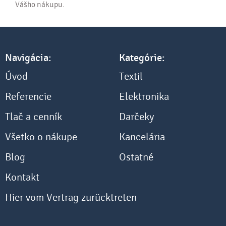
Vášho nákupu.
Navigácia:
Kategórie:
Úvod
Textil
Referencie
Elektronika
Tlač a cenník
Darčeky
Všetko o nákupe
Kancelária
Blog
Ostatné
Kontakt
Hier vom Vertrag zurücktreten