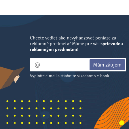
Chcete vedieť ako nevyhadzovať peniaze za
reklamné predmety? Máme pre vás
sprievodcu
reklamnými predmetmi!
Mám záujem
Vyplnite e-mail a stiahnite si zadarmo e-book.