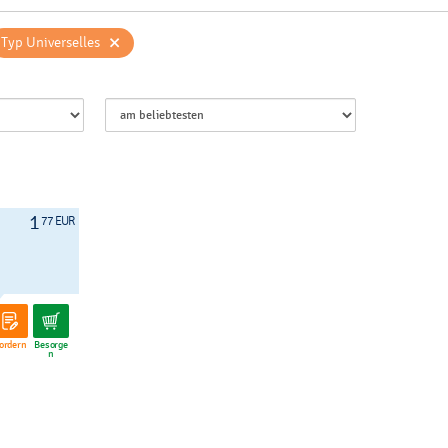
×
Typ Universelles
1
77 EUR
ordern
Besorge
n