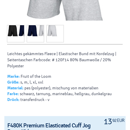
Leichtes gekämmtes Fleece |
Elastischer Bund mit Kordelzug |
Seitentaschen Farbcode: # 120F14 80% Baumwolle / 20%
Polyester
Marke:
Fruit of the Loom
Größe:
s, m, l, xl, xxl
Material:
pes (polyester), mischung von materialien
Farbe:
schwarz, tarnung, marineblau, hellgrau, dunkelgrau
Drück:
transferdruck - v
13
92 EUR
F480K Premium Elasticated Cuff Jog