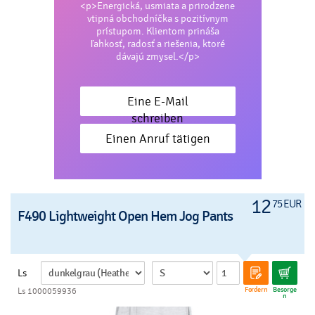
<p>Energická, usmiata a prirodzene
vtipná obchodníčka s pozitívnym
prístupom. Klientom prináša
ľahkosť, radosť a riešenia, ktoré
dávajú zmysel.</p>
Eine E-Mail
schreiben
Einen Anruf tätigen
12
75 EUR
F490 Lightweight Open Hem Jog Pants
Ls
Fordern
Besorge
Ls 1000059936
n