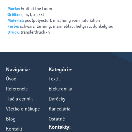
Marke:
Fruit of the Loom
Größe:
s, m, l, xl, xxl
Material:
pes (polyester), mischung von materialien
Farbe:
schwarz, tarnung, marineblau, hellgrau, dunkelgrau
Drück:
transferdruck - v
Navigácia:
Kategórie:
Úvod
Textil
Referencie
Elektronika
Tlač a cenník
Darčeky
Všetko o nákupe
Kancelária
Blog
Ostatné
Kontakty:
Kontakt