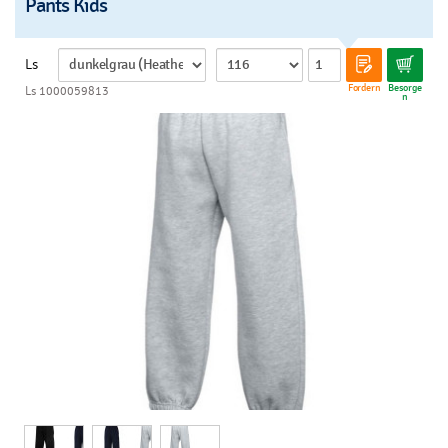
Pants Kids
Ls
Fordern
Besorge
Ls 1000059813
n