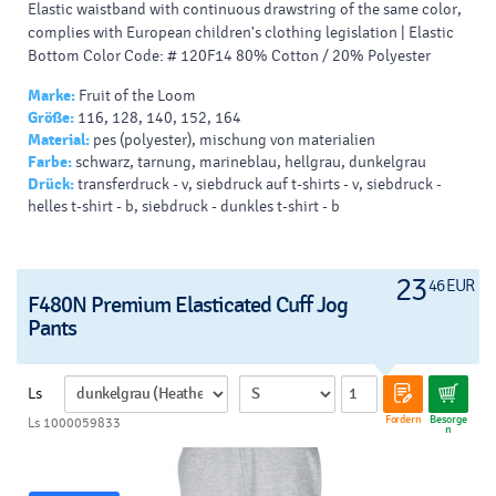
Elastic waistband with continuous drawstring of the same color,
complies with European children's clothing legislation |
Elastic
Bottom Color Code: # 120F14 80% Cotton / 20% Polyester
Marke:
Fruit of the Loom
Größe:
116, 128, 140, 152, 164
Material:
pes (polyester), mischung von materialien
Farbe:
schwarz, tarnung, marineblau, hellgrau, dunkelgrau
Drück:
transferdruck - v, siebdruck auf t-shirts - v, siebdruck -
helles t-shirt - b, siebdruck - dunkles t-shirt - b
23
46 EUR
F480N Premium Elasticated Cuff Jog
Pants
Ls
Fordern
Besorge
Ls 1000059833
n