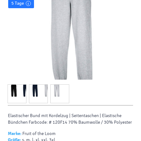
5 Tage
Elastischer Bund mit Kordelzug |
Seitentaschen |
Elastische
Bündchen Farbcode: # 120F14 70% Baumwolle / 30% Polyester
Marke:
Fruit of the Loom
Größe:
s, m, l, xl, xxl, 3xl