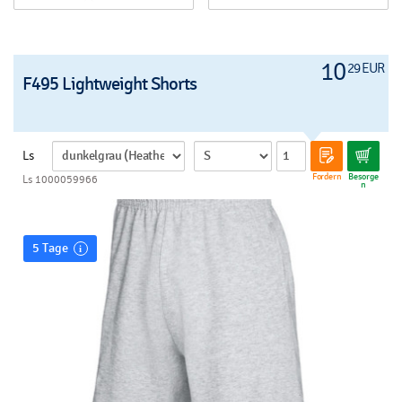
10
29 EUR
F495 Lightweight Shorts
Ls
Fordern
Besorge
Ls 1000059966
n
5 Tage