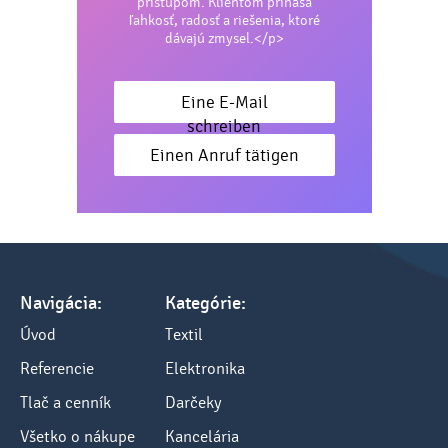
prístupom. Klientom prináša
ľahkosť, radosť a riešenia, ktoré
dávajú zmysel.</p>
Eine E-Mail
schreiben
Einen Anruf tätigen
Navigácia:
Kategórie:
Úvod
Textil
Referencie
Elektronika
Tlač a cenník
Darčeky
Všetko o nákupe
Kancelária