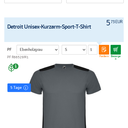
5
73 EUR
Detroit Unisex-Kurzarm-Sport-T-Shirt
PF
Fordern
Besorge
PF R66529M1
n
5 Tage