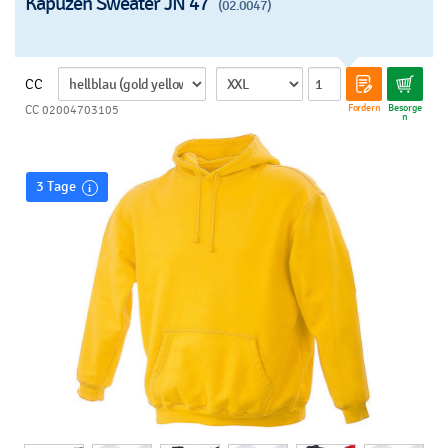
Kapuzen Sweater JN 47
(02.0047)
CC
Fordern
Besorge
CC 02004703105
n
3 Tage