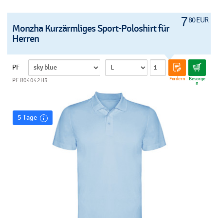
7
80 EUR
Monzha Kurzärmliges Sport-Poloshirt für
Herren
PF
Fordern
Besorge
PF R04042H3
n
5 Tage