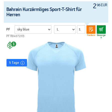
2
96 EUR
Bahrain Kurzärmliges Sport-T-Shirt für
Herren
PF
Fordern
Besorge
PF R04072H3
n
5 Tage