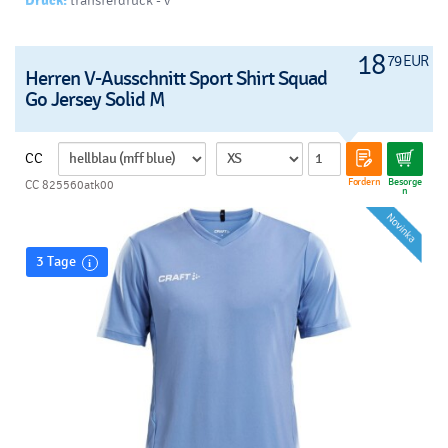
Drück:
transferdruck - v
18
79 EUR
Herren V-Ausschnitt Sport Shirt Squad
Go Jersey Solid M
CC
Fordern
Besorge
CC 825560atk00
n
3 Tage