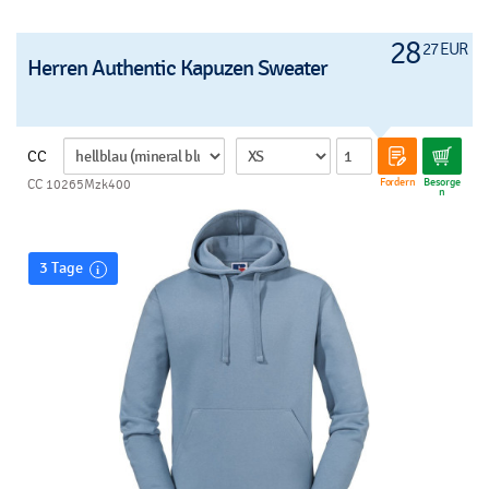
28
27 EUR
Herren Authentic Kapuzen Sweater
CC
Fordern
Besorge
CC 10265Mzk400
n
3 Tage