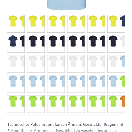
Technisches Poloshirt mit kurzen Ärmeln. Gestrickter Kragen mit
3-Knopfleiste. Atmungsaktives, leicht zu waschendes und zu