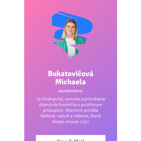
olive, braun, hellblau, highlights
Drück:
siebdruck - papierdruck - b, transferdruck - v, siebdruck
auf t-shirts - v, drucken - sublimation, siebdruck - helles t-shirt -
b, siebdruck - dunkles t-shirt - b
Bukatovičová
Michaela
Geschäftsführer
<p>Energická, usmiata a prirodzene
vtipná obchodníčka s pozitívnym
prístupom. Klientom prináša
ľahkosť, radosť a riešenia, ktoré
dávajú zmysel.</p>