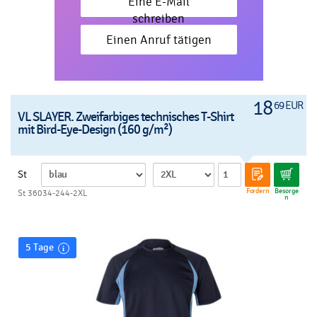
Eine E-Mail
schreiben
Einen Anruf tätigen
18
69 EUR
VL SLAYER. Zweifarbiges technisches T-Shirt
mit Bird-Eye-Design (160 g/m²)
St
Fordern
Besorge
St 36034-244-2XL
n
5 Tage