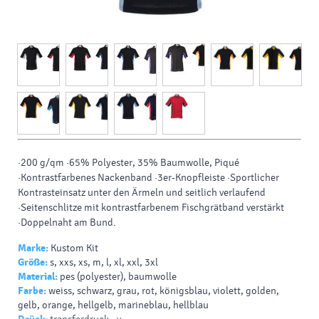
·200 g/qm ·65% Polyester, 35% Baumwolle, Piqué
·Kontrastfarbenes Nackenband ·3er-Knopfleiste ·Sportlicher
Kontrasteinsatz unter den Ärmeln und seitlich verlaufend
·Seitenschlitze mit kontrastfarbenem Fischgrätband verstärkt
·Doppelnaht am Bund.
Marke:
Kustom Kit
Größe:
s, xxs, xs, m, l, xl, xxl, 3xl
Material:
pes (polyester), baumwolle
Farbe:
weiss, schwarz, grau, rot, königsblau, violett, golden,
gelb, orange, hellgelb, marineblau, hellblau