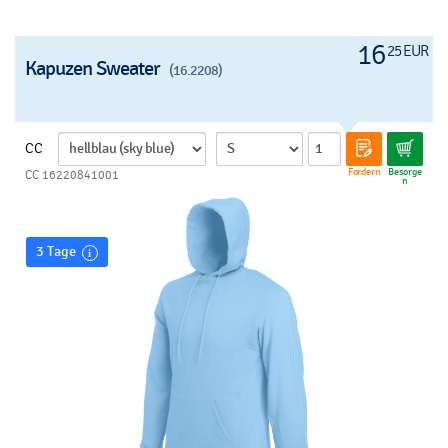
16
25 EUR
Kapuzen Sweater
(16.2208)
CC
Fordern
Besorge
CC 16220841001
n
3 Tage