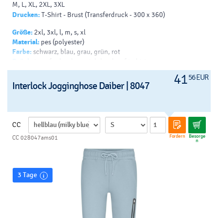
M, L, XL, 2XL, 3XL
Drucken:
T-Shirt - Brust (Transferdruck - 300 x 360)
Größe:
2xl, 3xl, l, m, s, xl
Material:
pes (polyester)
Farbe:
schwarz, blau, grau, grün, rot
Drück:
transferdruck - v, siebdruck auf t-shirts - v
41
56 EUR
Interlock Jogginghose Daiber | 8047
CC
Fordern
Besorge
CC 028047ams01
n
3 Tage