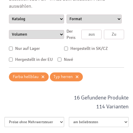
auswählen.
Der
Preis
Nur auf Lager
Hergestellt in SK/CZ
Hergestellt in der EU
Nové
×
×
Farba hellblau
Typ herren
16 Gefundene Produkte
114 Varianten