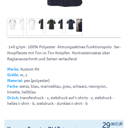
·140 g/qm ·100% Polyester ·Atmungsaktives Funktionspolo ·3er-
Knopfleiste mit Ton-in-Ton Knöpfen ·Kontrasteinsätze über
Raglanausschnitt und Seiten verlaufend.
Marke:
Kustom Kit
Größe:
m, s
Material:
pes (polyester)
Farbe:
weiss, blau, marineblau, grau, schwarz, neongrün,
limette, hellblau
Drück:
transferdruck - v, siebdruck auf t-shirts - v, siebdruck -
helles t-shirt - b, siebdruck - dunkles t-shirt - b
29
06 EUR