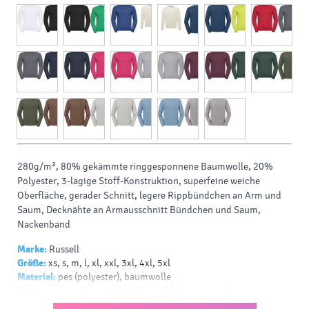
280g/m², 80% gekämmte ringgesponnene Baumwolle, 20%
Polyester, 3-lagige Stoff-Konstruktion, superfeine weiche
Oberfläche, gerader Schnitt, legere Rippbündchen an Arm und
Saum, Decknähte an Armausschnitt Bündchen und Saum,
Nackenband
Marke:
Russell
Größe:
xs, s, m, l, xl, xxl, 3xl, 4xl, 5xl
Material:
pes (polyester), baumwolle
Farbe:
weiss, schwarz, blau, königsblau, natur, indigo, rot, grau,
marineblau, fuchsie, hellgrau, burgund, grün, dunkelgrün, grüne