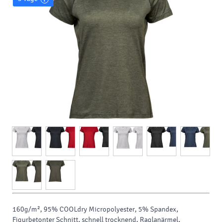
160g/m², 95% COOLdry Micropolyester, 5% Spandex,
Figurbetonter Schnitt, schnell trocknend, Raglanärmel,