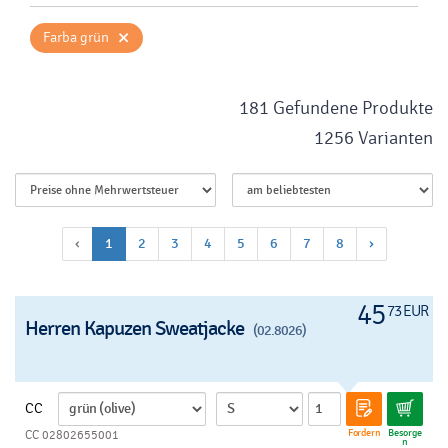
×
Farba grün
181 Gefundene Produkte
1256 Varianten
‹
1
2
3
4
5
6
7
8
›
45
73 EUR
Herren Kapuzen Sweatjacke
(02.8026)
CC
Fordern
Besorge
CC 02802655001
n