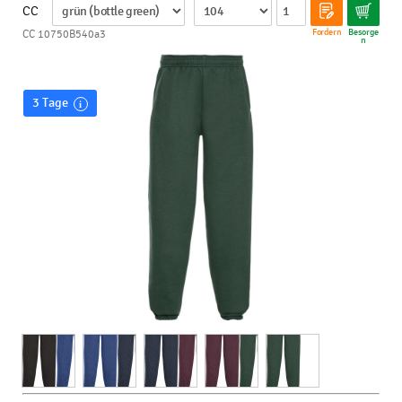
CC
Fordern
Besorge
CC 10750B540a3
n
3 Tage