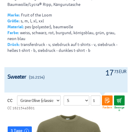
Baumwolle/Lycra® Ripp, Kängurutasche
Marke:
Fruit of the Loom
Größe:
s, m, l, xl, xxl
Material:
pes (polyester), baumwolle
Farbe:
weiss, schwarz, rot, burgund, königsblau, grün, grau,
neon blau
Drück:
transferdruck - v, siebdruck auf t-shirts - v, siebdruck -
helles t-shirt - b, siebdruck - dunkles t-shirt - b
17
73 EUR
Sweater
(16.2154)
CC
Fordern
Besorge
CC 162154a3801
n
3 Tage