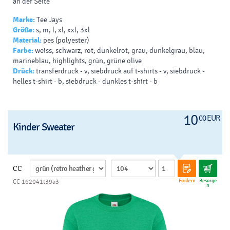
an der Seite
Marke:
Tee Jays
Größe:
s, m, l, xl, xxl, 3xl
Material:
pes (polyester)
Farbe:
weiss, schwarz, rot, dunkelrot, grau, dunkelgrau, blau,
marineblau, highlights, grün, grüne olive
Drück:
transferdruck - v, siebdruck auf t-shirts - v, siebdruck -
helles t-shirt - b, siebdruck - dunkles t-shirt - b
10
00 EUR
Kinder Sweater
CC
Fordern
Besorge
CC 162041t39a3
n