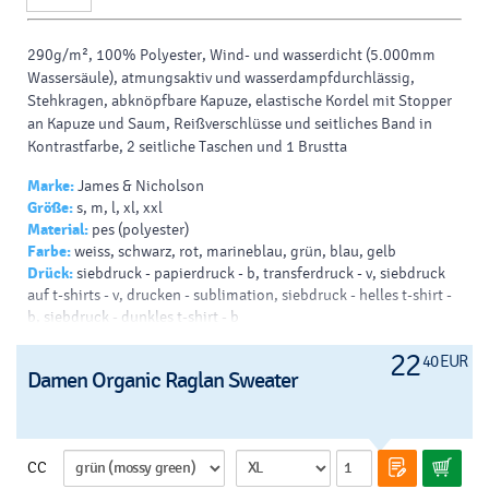
290g/m², 100% Polyester, Wind- und wasserdicht (5.000mm
Wassersäule), atmungsaktiv und wasserdampfdurchlässig,
Stehkragen, abknöpfbare Kapuze, elastische Kordel mit Stopper
an Kapuze und Saum, Reißverschlüsse und seitliches Band in
Kontrastfarbe, 2 seitliche Taschen und 1 Brustta
Marke:
James & Nicholson
Größe:
s, m, l, xl, xxl
Material:
pes (polyester)
Farbe:
weiss, schwarz, rot, marineblau, grün, blau, gelb
Drück:
siebdruck - papierdruck - b, transferdruck - v, siebdruck
auf t-shirts - v, drucken - sublimation, siebdruck - helles t-shirt -
b, siebdruck - dunkles t-shirt - b
22
40 EUR
Damen Organic Raglan Sweater
CC