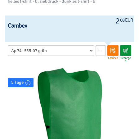
helles t-shirt - b, siebdruck - dunkles t-shirt - b
2
08 EUR
Cambex
Fordern
Besorge
n
5 Tage