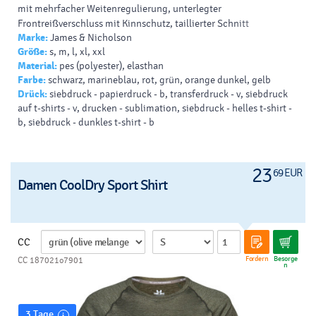
mit mehrfacher Weitenregulierung, unterlegter
Frontreißverschluss mit Kinnschutz, taillierter Schnitt
Marke:
James & Nicholson
Größe:
s, m, l, xl, xxl
Material:
pes (polyester), elasthan
Farbe:
schwarz, marineblau, rot, grün, orange dunkel, gelb
Drück:
siebdruck - papierdruck - b, transferdruck - v, siebdruck
auf t-shirts - v, drucken - sublimation, siebdruck - helles t-shirt -
b, siebdruck - dunkles t-shirt - b
23
69 EUR
Damen CoolDry Sport Shirt
CC
Fordern
Besorge
CC 187021o7901
n
3 Tage