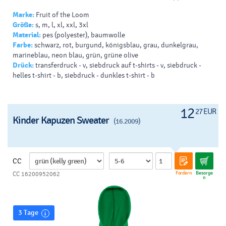
Marke:
Fruit of the Loom
Größe:
s, m, l, xl, xxl, 3xl
Material:
pes (polyester), baumwolle
Farbe:
schwarz, rot, burgund, königsblau, grau, dunkelgrau,
marineblau, neon blau, grün, grüne olive
Drück:
transferdruck - v, siebdruck auf t-shirts - v, siebdruck -
helles t-shirt - b, siebdruck - dunkles t-shirt - b
12
27 EUR
Kinder Kapuzen Sweater
(16.2009)
CC
Fordern
Besorge
CC 16200952062
n
3 Tage