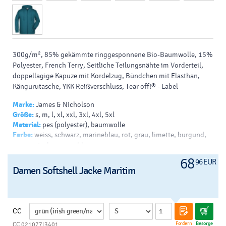
300g/m², 85% gekämmte ringgesponnene Bio-Baumwolle, 15%
Polyester, French Terry, Seitliche Teilungsnähte im Vorderteil,
doppellagige Kapuze mit Kordelzug, Bündchen mit Elasthan,
Kängurutasche, YKK Reißverschluss, Tear off!® - Label
Marke:
James & Nicholson
Größe:
s, m, l, xl, xxl, 3xl, 4xl, 5xl
Material:
pes (polyester), baumwolle
Farbe:
weiss, schwarz, marineblau, rot, grau, limette, burgund,
orange, türkis, grün, blau
Drück:
siebdruck - papierdruck - b, transferdruck - v, siebdruck
68
96 EUR
auf t-shirts - v, drucken - sublimation, siebdruck - helles t-shirt -
Damen Softshell Jacke Maritim
b, siebdruck - dunkles t-shirt - b
CC
Fordern
Besorge
CC 021077l3401