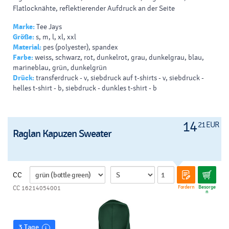
Flatlocknähte, reflektierender Aufdruck an der Seite
Marke:
Tee Jays
Größe:
s, m, l, xl, xxl
Material:
pes (polyester), spandex
Farbe:
weiss, schwarz, rot, dunkelrot, grau, dunkelgrau, blau,
marineblau, grün, dunkelgrün
Drück:
transferdruck - v, siebdruck auf t-shirts - v, siebdruck -
helles t-shirt - b, siebdruck - dunkles t-shirt - b
14
21 EUR
Raglan Kapuzen Sweater
CC
Fordern
Besorge
CC 16214054001
n
3 Tage