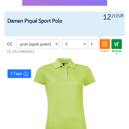
12
21 EUR
Damen Piqué Sport Polo
CC
Fordern
Besorge
CC 25119809301
n
3 Tage