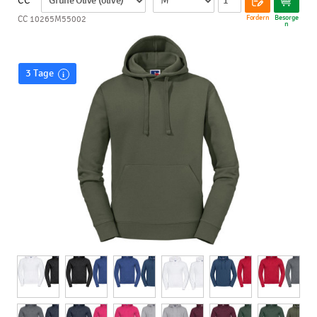
CC
Fordern
Besorge
CC 10265M55002
n
3 Tage