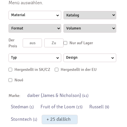
Menü auswählen.
Material
Der
Nur auf Lager
Preis
Typ
Design
Hergestellt in SK/CZ
Hergestellt in der EU
Nové
daiber (James & Nicholson)
Marke:
(41)
Stedman
Fruit of the Loom
Russell
(1)
(15)
(9)
Stormtech
+ 25 ďalších
(1)