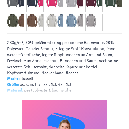
280g/m², 80% gekämmte ringgesponnene Baumwolle, 20%
Polyester, Gerader Schnitt, 3-lagige Stoff-Konstruktion, feine
weiche Oberfläche, legere Rippbündchen an Arm und Saum,
Decknähte an Armausschnitt, Bündchen und Saum, nach vorne
versetzte Schulternaht, doppelte Kapuze mit Kordel,
Kopfhörerführung, Nackenband, flaches
Marke:
Russell
Größe:
xs, s, m, l, xl, xxl, 3xl, 4xl, 5xl
Material:
pes (polyester), baumwolle
Farbe:
weiss, schwarz, blau, königsblau, natur, indigo, rot, grau,
dunkelgrau, marineblau, fuchsie, hellgrau, burgund, grün,
dunkelgrün, grüne olive, braun, hellblau, highlights
Drück:
siebdruck - papierdruck - b, transferdruck - v, siebdruck
auf t-shirts - v, drucken - sublimation, siebdruck - helles t-shirt -
b, siebdruck - dunkles t-shirt - b