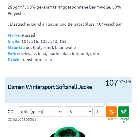
295g/m², 50% gekämmte ringgesponnene Baumwolle, 50%
Polyester
, Elastischer Bund an Saum und Beinabschluss, 40° waschbar
Marke:
Russell
Größe:
104, 116, 128, 140, 152
Material:
pes (polyester), baumwolle
Farbe:
schwarz, blau, marineblau, burgund, grün
Drück:
transferdruck - v
107
92 EUR
Damen Wintersport Softshell Jacke
CC
Fordern
Besorge
CC 02105303301
n