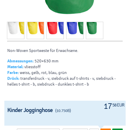
Non-Woven Sportweste für Erwachsene.
Abmessungen:
520×630 mm
Material:
vliesstoff
Farbe:
weiss, gelb, rot, blau, grün
Drück:
transferdruck - v, siebdruck auf t-shirts - v, siebdruck -
helles t-shirt - b, siebdruck - dunkles t-shirt - b
17
58 EUR
Kinder Jogginghose
(10.750B)