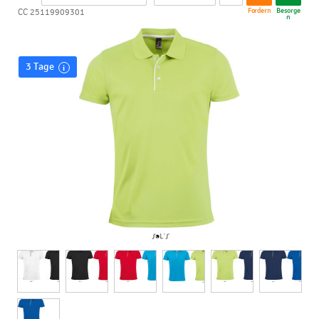
Fordern
Besorge
CC 25119909301
n
3 Tage