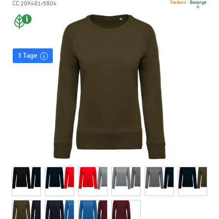
Fordern
Besorge
CC 20K481r5804
n
3 Tage