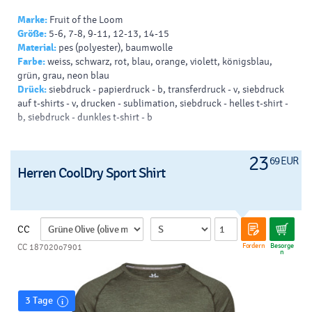
Marke:
Fruit of the Loom
Größe:
5-6, 7-8, 9-11, 12-13, 14-15
Material:
pes (polyester), baumwolle
Farbe:
weiss, schwarz, rot, blau, orange, violett, königsblau,
grün, grau, neon blau
Drück:
siebdruck - papierdruck - b, transferdruck - v, siebdruck
auf t-shirts - v, drucken - sublimation, siebdruck - helles t-shirt -
b, siebdruck - dunkles t-shirt - b
23
69 EUR
Herren CoolDry Sport Shirt
CC
Fordern
Besorge
CC 187020o7901
n
3 Tage