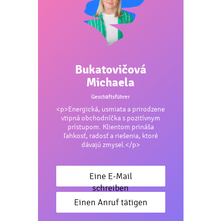
Bukatovičová
Michaela
Geschäftsführer
<p>Energická, usmiata a prirodzene
vtipná obchodníčka s pozitívnym
prístupom. Klientom prináša
ľahkosť, radosť a riešenia, ktoré
dávajú zmysel.</p>
Eine E-Mail
schreiben
Einen Anruf tätigen