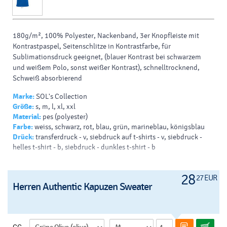
180g/m², 100% Polyester, Nackenband, 3er Knopfleiste mit
Kontrastpaspel, Seitenschlitze in Kontrastfarbe, für
Sublimationsdruck geeignet, (blauer Kontrast bei schwarzem
und weißem Polo, sonst weißer Kontrast), schnelltrocknend,
Schweiß absorbierend
Marke:
SOL's Collection
Größe:
s, m, l, xl, xxl
Material:
pes (polyester)
Farbe:
weiss, schwarz, rot, blau, grün, marineblau, königsblau
Drück:
transferdruck - v, siebdruck auf t-shirts - v, siebdruck -
helles t-shirt - b, siebdruck - dunkles t-shirt - b
28
27 EUR
Herren Authentic Kapuzen Sweater