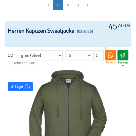
‹
1
2
3
›
45
73 EUR
Herren Kapuzen Sweatjacke
(02.8026)
CC
Fordern
Besorge
CC 02802655001
n
3 Tage