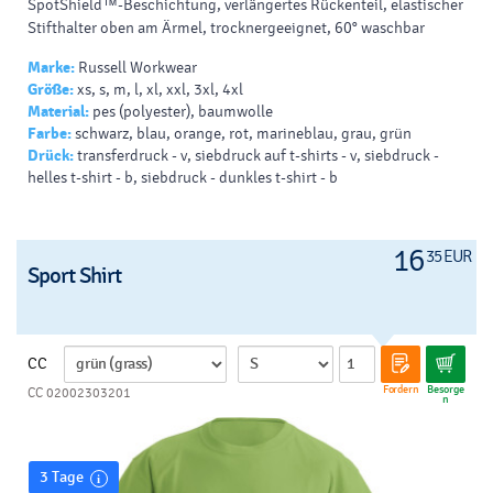
SpotShield™-Beschichtung, verlängertes Rückenteil, elastischer
Stifthalter oben am Ärmel, trocknergeeignet, 60° waschbar
Marke:
Russell Workwear
Größe:
xs, s, m, l, xl, xxl, 3xl, 4xl
Material:
pes (polyester), baumwolle
Farbe:
schwarz, blau, orange, rot, marineblau, grau, grün
Drück:
transferdruck - v, siebdruck auf t-shirts - v, siebdruck -
helles t-shirt - b, siebdruck - dunkles t-shirt - b
16
35 EUR
Sport Shirt
CC
Fordern
Besorge
CC 02002303201
n
3 Tage