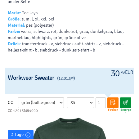
an der Seite
Marke:
Tee Jays
Größe:
s, m, l, xl, xxl, 3xl
Material:
pes (polyester)
Farbe:
weiss, schwarz, rot, dunkelrot, grau, dunkelgrau, blau,
marineblau, highlights, grün, grüne olive
Drück:
transferdruck - v, siebdruck auf t-shirts - v, siebdruck -
helles t-shirt - b, siebdruck - dunkles t-shirt - b
30
79 EUR
Workwear Sweater
(12.013M)
CC
Fordern
Besorge
CC 12013M54000
n
3 Tage