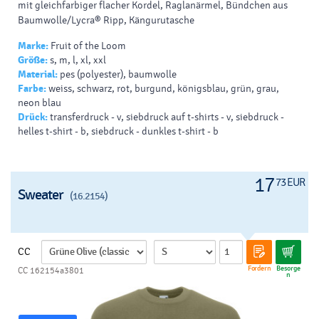
mit gleichfarbiger flacher Kordel, Raglanärmel, Bündchen aus
Baumwolle/Lycra® Ripp, Kängurutasche
Marke:
Fruit of the Loom
Größe:
s, m, l, xl, xxl
Material:
pes (polyester), baumwolle
Farbe:
weiss, schwarz, rot, burgund, königsblau, grün, grau,
neon blau
Drück:
transferdruck - v, siebdruck auf t-shirts - v, siebdruck -
helles t-shirt - b, siebdruck - dunkles t-shirt - b
17
73 EUR
Sweater
(16.2154)
CC
Fordern
Besorge
CC 162154a3801
n