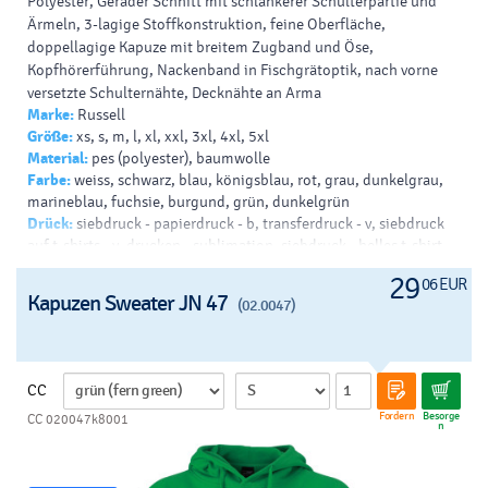
Polyester, Gerader Schnitt mit schlankerer Schulterpartie und
Ärmeln, 3-lagige Stoffkonstruktion, feine Oberfläche,
doppellagige Kapuze mit breitem Zugband und Öse,
Kopfhörerführung, Nackenband in Fischgrätoptik, nach vorne
versetzte Schulternähte, Decknähte an Arma
Marke:
Russell
Größe:
xs, s, m, l, xl, xxl, 3xl, 4xl, 5xl
Material:
pes (polyester), baumwolle
Farbe:
weiss, schwarz, blau, königsblau, rot, grau, dunkelgrau,
marineblau, fuchsie, burgund, grün, dunkelgrün
Drück:
siebdruck - papierdruck - b, transferdruck - v, siebdruck
auf t-shirts - v, drucken - sublimation, siebdruck - helles t-shirt -
b, siebdruck - dunkles t-shirt - b
29
06 EUR
Kapuzen Sweater JN 47
(02.0047)
CC
Fordern
Besorge
CC 020047k8001
n