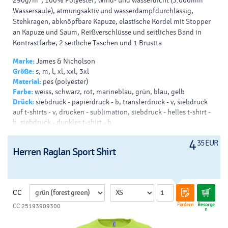
290g/m², 100% Polyester, Wind- und wasserdicht (5.000mm
Wassersäule), atmungsaktiv und wasserdampfdurchlässig,
Stehkragen, abknöpfbare Kapuze, elastische Kordel mit Stopper
an Kapuze und Saum, Reißverschlüsse und seitliches Band in
Kontrastfarbe, 2 seitliche Taschen und 1 Brustta
Marke:
James & Nicholson
Größe:
s, m, l, xl, xxl, 3xl
Material:
pes (polyester)
Farbe:
weiss, schwarz, rot, marineblau, grün, blau, gelb
Drück:
siebdruck - papierdruck - b, transferdruck - v, siebdruck
auf t-shirts - v, drucken - sublimation, siebdruck - helles t-shirt -
b, siebdruck - dunkles t-shirt - b
4
35 EUR
Herren Raglan Sport Shirt
CC
Fordern
Besorge
CC 25193909300
n