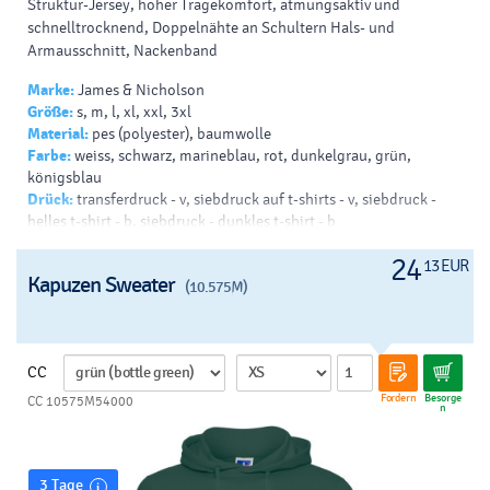
Struktur-Jersey, hoher Tragekomfort, atmungsaktiv und
schnelltrocknend, Doppelnähte an Schultern Hals- und
Armausschnitt, Nackenband
Marke:
James & Nicholson
Größe:
s, m, l, xl, xxl, 3xl
Material:
pes (polyester), baumwolle
Farbe:
weiss, schwarz, marineblau, rot, dunkelgrau, grün,
königsblau
Drück:
transferdruck - v, siebdruck auf t-shirts - v, siebdruck -
helles t-shirt - b, siebdruck - dunkles t-shirt - b
24
13 EUR
Kapuzen Sweater
(10.575M)
CC
Fordern
Besorge
CC 10575M54000
n
3 Tage