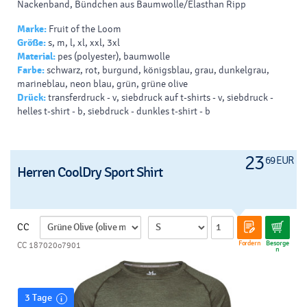
Nackenband, Bündchen aus Baumwolle/Elasthan Ripp
Marke:
Fruit of the Loom
Größe:
s, m, l, xl, xxl, 3xl
Material:
pes (polyester), baumwolle
Farbe:
schwarz, rot, burgund, königsblau, grau, dunkelgrau,
marineblau, neon blau, grün, grüne olive
Drück:
transferdruck - v, siebdruck auf t-shirts - v, siebdruck -
helles t-shirt - b, siebdruck - dunkles t-shirt - b
23
69 EUR
Herren CoolDry Sport Shirt
CC
Fordern
Besorge
CC 187020o7901
n
3 Tage