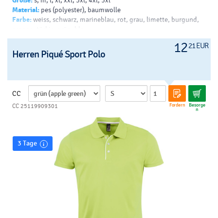
Größe:
s, m, l, xl, xxl, 3xl, 4xl, 5xl
Material:
pes (polyester), baumwolle
Farbe:
weiss, schwarz, marineblau, rot, grau, limette, burgund,
orange, türkis, grün, blau
Drück:
siebdruck - papierdruck - b, transferdruck - v, siebdruck
12
21 EUR
auf t-shirts - v, drucken - sublimation, siebdruck - helles t-shirt -
Herren Piqué Sport Polo
b, siebdruck - dunkles t-shirt - b
CC
Fordern
Besorge
CC 25119909301
n
3 Tage