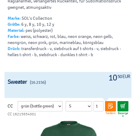
Raglanärmel, verlängertes Rückenteil, für Sublimationsdruck
geeignet, atmungsaktiv
Marke:
SOL's Collection
Größe:
6 y, 8 y, 10 y, 12 y
Material:
pes (polyester)
Farbe:
weiss, schwarz, rot, blau, neon orange, neon gelb,
neongrün, neon pink, grün, marineblau, königsblau
Drück:
transferdruck - v, siebdruck auf t-shirts - v, siebdruck -
helles t-shirt - b, siebdruck - dunkles t-shirt - b
10
50 EUR
Sweater
(16.2156)
CC
Fordern
Besorge
CC 16215654001
n