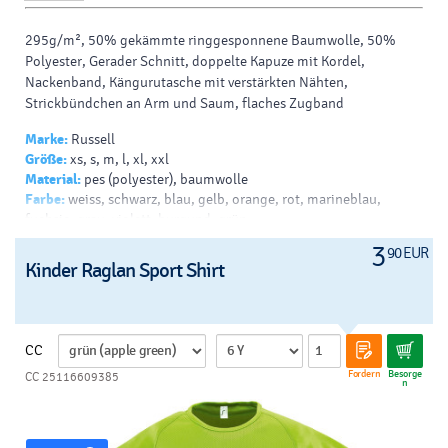
295g/m², 50% gekämmte ringgesponnene Baumwolle, 50%
Polyester, Gerader Schnitt, doppelte Kapuze mit Kordel,
Nackenband, Kängurutasche mit verstärkten Nähten,
Strickbündchen an Arm und Saum, flaches Zugband
Marke:
Russell
Größe:
xs, s, m, l, xl, xxl
Material:
pes (polyester), baumwolle
Farbe:
weiss, schwarz, blau, gelb, orange, rot, marineblau,
fuchsie, grau, violett, burgund, grün
Drück:
siebdruck - papierdruck - b, transferdruck - v, siebdruck
3
90 EUR
auf t-shirts - v, drucken - sublimation, siebdruck - helles t-shirt -
Kinder Raglan Sport Shirt
b, siebdruck - dunkles t-shirt - b
CC
Fordern
Besorge
CC 25116609385
n