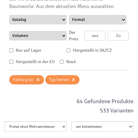
Baumwolle. Aus dem aktuellen Menü auswählen.
Der
Preis
Nur auf Lager
Hergestellt in SK/CZ
Hergestellt in der EU
Nové
×
×
Farba grün
Typ herren
64 Gefundene Produkte
533 Varianten