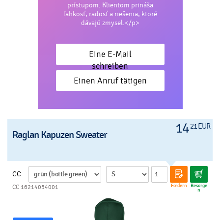
prístupom. Klientom prináša
ľahkosť, radosť a riešenia, ktoré
dávajú zmysel.</p>
Eine E-Mail
schreiben
Einen Anruf tätigen
14
21 EUR
Raglan Kapuzen Sweater
CC
Fordern
Besorge
CC 16214054001
n