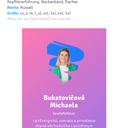
Kopfhörerführung, Nackenband, flaches
Marke:
Russell
Größe:
xs, s, m, l, xl, xxl, 3xl, 4xl, 5xl
Material:
pes (polyester), baumwolle
Farbe:
weiss, schwarz, blau, königsblau, natur, indigo, rot, grau,
dunkelgrau, marineblau, fuchsie, hellgrau, burgund, grün,
dunkelgrün, grüne olive, braun, hellblau, highlights
Drück:
siebdruck - papierdruck - b, transferdruck - v, siebdruck
auf t-shirts - v, drucken - sublimation, siebdruck - helles t-shirt -
b, siebdruck - dunkles t-shirt - b
Bukatovičová
Michaela
Geschäftsführer
<p>Energická, usmiata a prirodzene
vtipná obchodníčka s pozitívnym