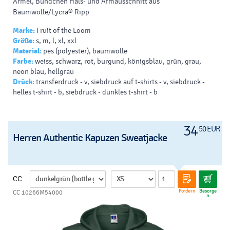
Ärmel, Bündchen Hals- und Armausschnitt aus
Baumwolle/Lycra® Ripp
Marke:
Fruit of the Loom
Größe:
s, m, l, xl, xxl
Material:
pes (polyester), baumwolle
Farbe:
weiss, schwarz, rot, burgund, königsblau, grün, grau,
neon blau, hellgrau
Drück:
transferdruck - v, siebdruck auf t-shirts - v, siebdruck -
helles t-shirt - b, siebdruck - dunkles t-shirt - b
34
50 EUR
Herren Authentic Kapuzen Sweatjacke
CC
Fordern
Besorge
CC 10266M54000
n