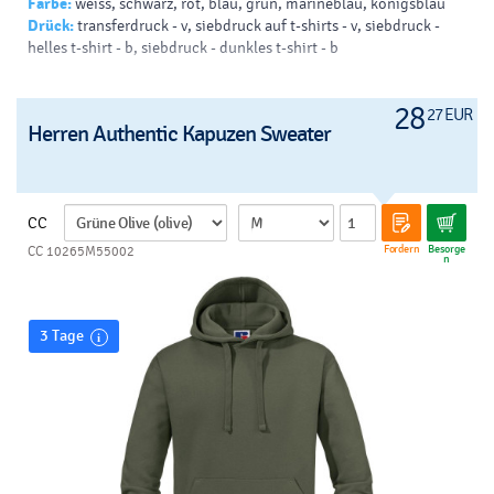
Farbe:
weiss, schwarz, rot, blau, grün, marineblau, königsblau
Drück:
transferdruck - v, siebdruck auf t-shirts - v, siebdruck -
helles t-shirt - b, siebdruck - dunkles t-shirt - b
28
27 EUR
Herren Authentic Kapuzen Sweater
CC
Fordern
Besorge
CC 10265M55002
n
3 Tage