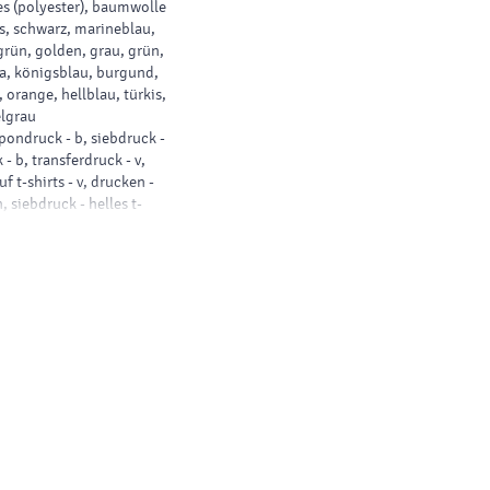
es (polyester), baumwolle
s, schwarz, marineblau,
grün, golden, grau, grün,
sa, königsblau, burgund,
 orange, hellblau, türkis,
lgrau
ondruck - b, siebdruck -
- b, transferdruck - v,
f t-shirts - v, drucken -
 siebdruck - helles t-
iebdruck - dunkles t-shirt -