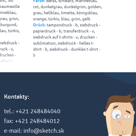
 4xl, 5xl
Farbe:
weiss, schwarz, marineblau,
, baumwolle
rot, dunkelgrau, dunkelgrün, golden,
rineblau,
grau, hellblau, limette, königsblau,
grau, grün,
orange, türkis, blau, grün, gelb
, burgund,
Drück:
tampondruck - b, siebdruck -
lau, türkis,
papierdruck - b, transferdruck - v,
siebdruck auf t-shirts - v, drucken -
siebdruck -
sublimation, siebdruck - helles t-
uck - v,
shirt - b, siebdruck - dunkles t-shirt -
 drucken -
b
elles t-
es t-shirt -
Kontakty:
tel.: +421 248484040
fax: +421 248484012
e-mail: info@sketch.sk