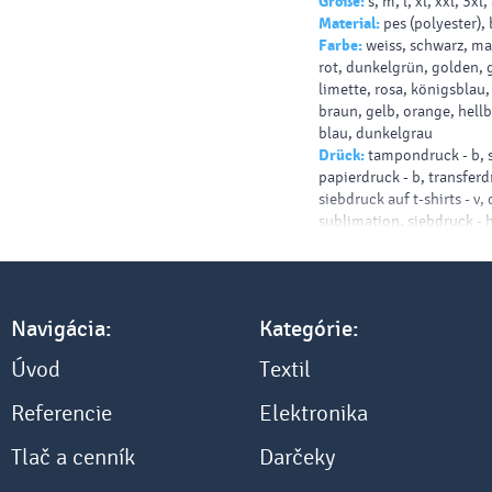
Größe:
s, m, l, xl, xxl, 3xl,
Material:
pes (polyester)
Farbe:
weiss, schwarz, ma
rot, dunkelgrün, golden, 
limette, rosa, königsblau
braun, gelb, orange, hellb
blau, dunkelgrau
Drück:
tampondruck - b, 
papierdruck - b, transferdr
siebdruck auf t-shirts - v,
sublimation, siebdruck - h
shirt - b, siebdruck - dunkl
b
Navigácia:
Kategórie:
Úvod
Textil
Referencie
Elektronika
Tlač a cenník
Darčeky