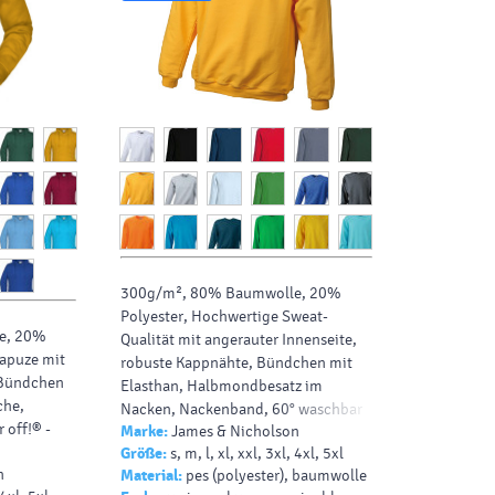
300g/m², 80% Baumwolle, 20%
Polyester, Hochwertige Sweat-
e, 20%
Qualität mit angerauter Innenseite,
Kapuze mit
robuste Kappnähte, Bündchen mit
 Bündchen
Elasthan, Halbmondbesatz im
che,
Nacken, Nackenband, 60° waschbar
 off!® -
Marke:
James & Nicholson
Größe:
s, m, l, xl, xxl, 3xl, 4xl, 5xl
n
Material:
pes (polyester), baumwolle