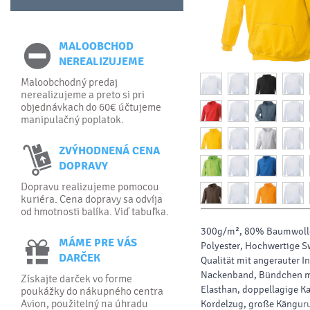
MALOOBCHOD
NEREALIZUJEME
Maloobchodný predaj
nerealizujeme a preto si pri
objednávkach do 60€ účtujeme
manipulačný poplatok.
ZVÝHODNENÁ CENA
DOPRAVY
Dopravu realizujeme pomocou
kuriéra. Cena dopravy sa odvíja
od hmotnosti balíka. Viď tabuľka.
300g/m², 80% Baumwoll
MÁME PRE VÁS
Polyester, Hochwertige S
DARČEK
Qualität mit angerauter I
Nackenband, Bündchen m
Získajte darček vo forme
Elasthan, doppellagige K
poukážky do nákupného centra
Avion, použitelný na úhradu
Kordelzug, große Kängur