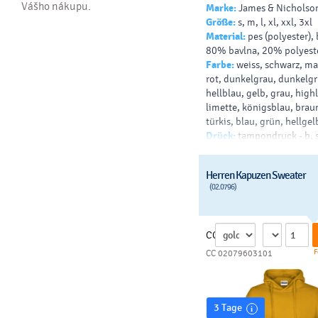
Vášho nákupu.
Marke:
James & Nicholso
60° waschbar
Größe:
s, m, l, xl, xxl, 3xl
Material:
pes (polyester)
80% bavlna, 20% polyest
Farbe:
weiss, schwarz, ma
rot, dunkelgrau, dunkelgr
hellblau, gelb, grau, highl
limette, königsblau, brau
türkis, blau, grün, hellgel
Drück:
tampondruck - b, 
papierdruck - b, transferdr
siebdruck auf t-shirts - v,
Herren Kapuzen Sweater
sublimation, siebdruck - h
(02.0796)
shirt - b, siebdruck - dunkl
b
CC
F
CC 02079603101
3 Tage