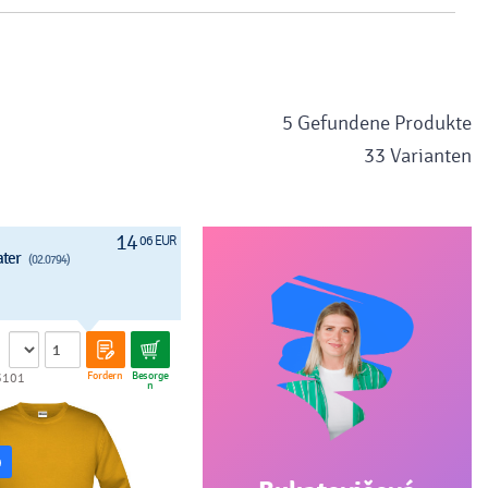
5 Gefundene Produkte
33 Varianten
14
06 EUR
ater
(02.0794)
Fordern
Besorge
3101
n