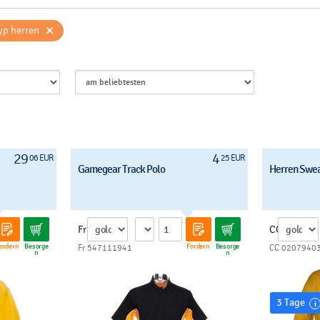
×
yp herren
29
4
06 EUR
25 EUR
Gamegear Track Polo
Herren Swe
Fr
CC
ordern
Besorge
Fordern
Besorge
Fr 547111941
CC 0207940
n
n
3 Tage