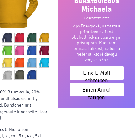
Bukatovičová
Michaela
Geschäftsführer
<p>Energická, usmiata a
prirodzene vtipná
obchodníčka s pozitívnym
prístupom. Klientom
prináša ľahkosť, radosť a
riešenia, ktoré dávajú
zmysel.</p>
Eine E-Mail
schreiben
Einen Anruf
80% Baumwolle, 20%
tätigen
Rundhalsausschnitt,
, Bündchen mit
ngeraute Innenseite, Tear
l
s & Nicholson
 l, xl, xxl, 3xl, 4xl, 5xl