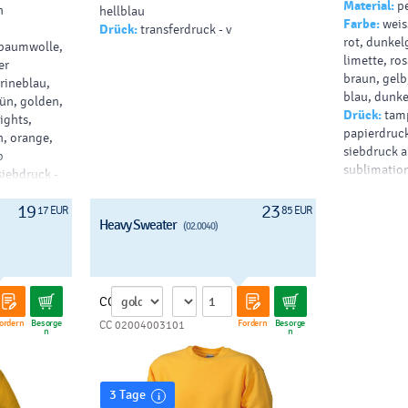
Material:
p
n
hellblau
Farbe:
weis
Drück:
transferdruck - v
rot, dunkel
, baumwolle,
limette, ro
er
braun, gelb,
rineblau,
blau, dunke
ün, golden,
Drück:
tamp
ights,
papierdruck 
n, orange,
siebdruck au
b
sublimation,
siebdruck -
shirt - b, s
uck - v,
b
19
23
 drucken -
17 EUR
85 EUR
Heavy Sweater
(02.0040)
elles t-
es t-shirt -
CC
ordern
Besorge
Fordern
Besorge
CC 02004003101
n
n
3 Tage