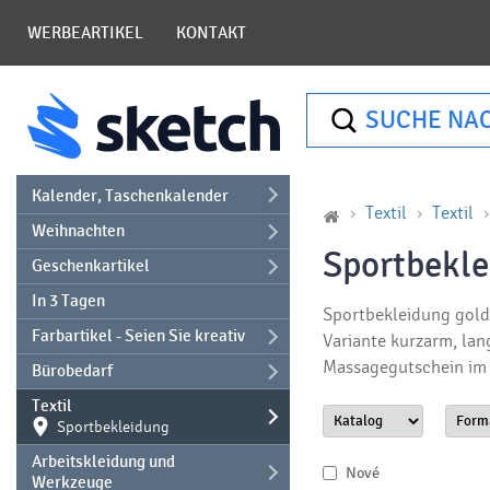
WERBEARTIKEL
KONTAKT
SUCHE NA
Kalender, Taschenkalender
Textil
Textil
Weihnachten
Sportbekle
Geschenkartikel
In 3 Tagen
Sportbekleidung gold
Farbartikel - Seien Sie kreativ
Variante kurzarm, lan
Massagegutschein im 
Bürobedarf
Textil
Sportbekleidung
Arbeitskleidung und
Nové
Werkzeuge