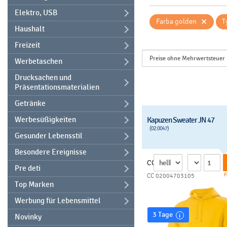
Elektro, USB
×
Farba golden
T
Haushalt
Freizeit
Werbetaschen
Drucksachen und
Präsentationsmaterialien
Getränke
Werbesüßigkeiten
Kapuzen Sweater JN 47
(02.0047)
Gesunder Lebensstil
Besondere Ereignisse
CC
Pre deti
F
CC 02004703105
Top Marken
Werbung für Lebensmittel
3 Tage
Novinky