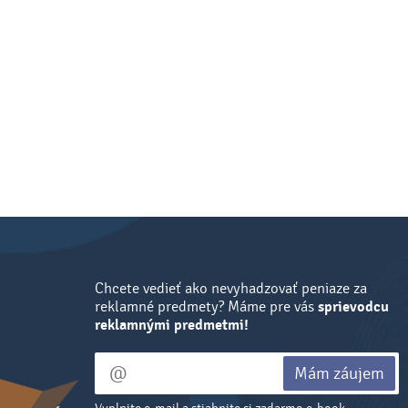
Chcete vedieť ako nevyhadzovať peniaze za
reklamné predmety? Máme pre vás
sprievodcu
reklamnými predmetmi!
Mám záujem