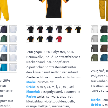
·200 g/qm ·65% Polyester, 35%
Baumwolle, Piqué ·Kontrastfarbenes
Nackenband ·3er-Knopfleiste
·Sportlicher Kontrasteinsatz unter
280g/m², 
den Ärmeln und seitlich verlaufend
Polyester, 
·Seitenschlitze mit kontrastfarbenem
e, 20%
Nackenband
Marke:
Kustom Kit
Fischgrätband verstärkt ·Doppelnaht
weat-
Elasthan, a
Größe:
s, xxs, xs, m, l, xl, xxl, 3xl
am Bund.
nnenseite,
off!® - Labe
Material:
pes (polyester), baumwolle
it
Farbe:
weiss, schwarz, grau, rot,
Marke:
Jame
apuze mit
königsblau, violett, golden, gelb,
Größe:
s, m,
utasche,
orange, hellgelb, marineblau,