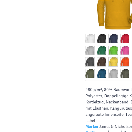
280g/m², 80% Baumwoll
Polyester, Doppellagige 
Kordelzug, Nackenband,
mit Elasthan, Kängurutas
angeraute Innenseite, Tear
Label
Marke:
James & Nicholso