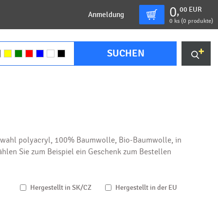
0
00
EUR
,
Anmeldung
0
ks (
0 produkte
)
SUCHEN
uswahl polyacryl, 100% Baumwolle, Bio-Baumwolle, in
ählen Sie zum Beispiel ein Geschenk zum Bestellen
Hergestellt in SK/CZ
Hergestellt in der EU