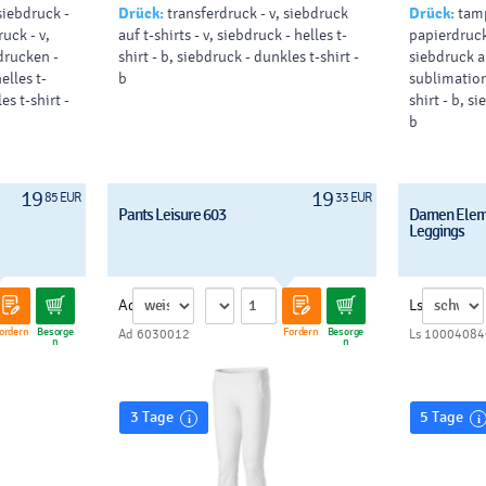
siebdruck -
Drück:
transferdruck - v, siebdruck
Drück:
tamp
uck - v,
auf t-shirts - v, siebdruck - helles t-
papierdruck 
 drucken -
shirt - b, siebdruck - dunkles t-shirt -
siebdruck au
elles t-
b
sublimation,
es t-shirt -
shirt - b, s
b
19
19
85 EUR
33 EUR
Pants Leisure 603
Damen Eleme
Leggings
Ad
Ls
ordern
Besorge
Fordern
Besorge
Ad 6030012
Ls 10004084
n
n
3 Tage
5 Tage