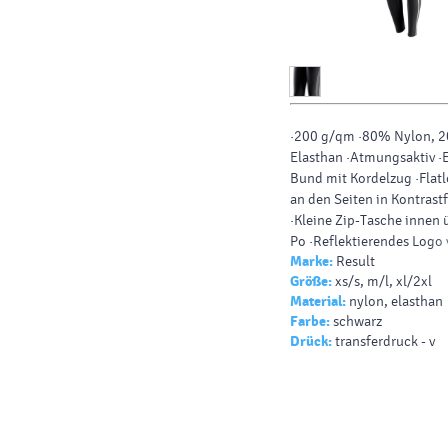
·200 g/qm ·80% Nylon, 
Elasthan ·Atmungsaktiv ·E
Bund mit Kordelzug ·Flat
an den Seiten in Kontrast
·Kleine Zip-Tasche innen
Po ·Reflektierendes Logo 
Marke:
Result
linker Hüfte und hinten a
Größe:
xs/s, m/l, xl/2xl
Knöchel.
Material:
nylon, elasthan
Farbe:
schwarz
Drück:
transferdruck - v