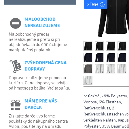
3 Tage
MALOOBCHOD
NEREALIZUJEME
Maloobchodný predaj
nerealizujeme a preto si pri
objednávkach do 60€ účtujeme
manipulačný poplatok.
ZVÝHODNENÁ CENA
DOPRAVY
Dopravu realizujeme pomocou
kuriéra. Cena dopravy sa odvíja
od hmotnosti balíka. Viď tabuľka.
310g/m², 79% Polyester
MÁME PRE VÁS
Viscose, 6% Elasthan,
DARČEK
Reißverschluss, 2
Reißverschlusstaschen vo
Získajte darček vo forme
verklebten Nähten, Kapu
poukážky do nákupného centra
Avion, použitelný na úhradu
Polyester, 35% Baumwoll