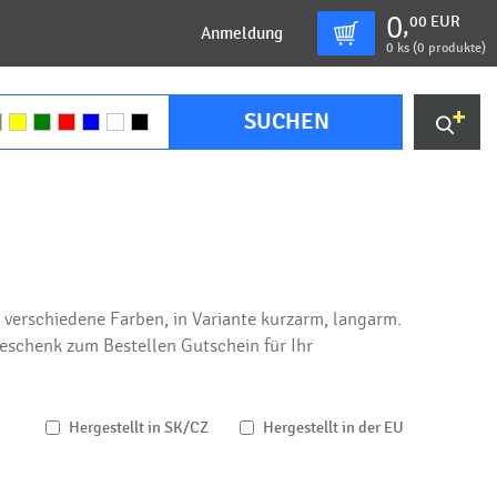
0
00
EUR
,
Anmeldung
0
ks (
0 produkte
)
SUCHEN
verschiedene Farben, in Variante kurzarm, langarm.
Geschenk zum Bestellen Gutschein für Ihr
Hergestellt in SK/CZ
Hergestellt in der EU