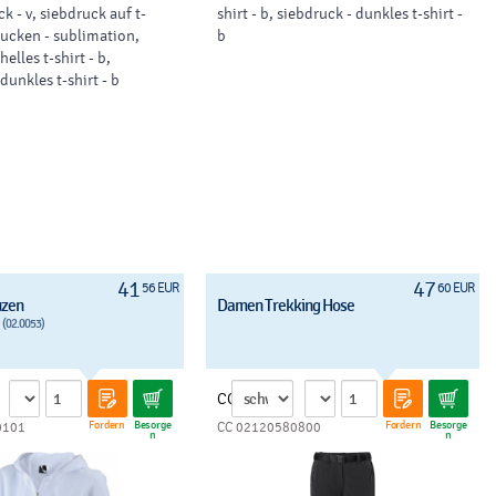
k - v, siebdruck auf t-
shirt - b, siebdruck - dunkles t-shirt -
drucken - sublimation,
b
helles t-shirt - b,
dunkles t-shirt - b
41
47
56 EUR
60 EUR
zen
Damen Trekking Hose
(02.0053)
CC
Fordern
Besorge
Fordern
Besorge
0101
CC 02120580800
n
n