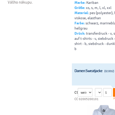
Vášho nákupu.
Marke:
Kariban
Futter, zweifarbige Kordel
Größe:
xs, s, m, l, xl, xxl
kontrastfarbige Bündche
Material:
pes (polyester)
und Saum
viskose, elasthan
Farbe:
schwarz, marinebla
hellgrau
Drück:
transferdruck - v,
auf t-shirts - v, siebdruck -
shirt - b, siebdruck - dunkl
b
Damen Sweatjacke
(02.0052)
CC
F
CC 02005200101