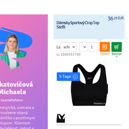
36
25 EUR
Dámsky športový Crop Top
Steffi
Ls
Fordern
Besorge
Ls 1000351700
n
5 Tage
katovičová
Michaela
Geschäftsführer
ergická, usmiata a
rirodzene vtipná
dníčka s pozitívnym
stupom. Klientom
ša ľahkosť, radosť a