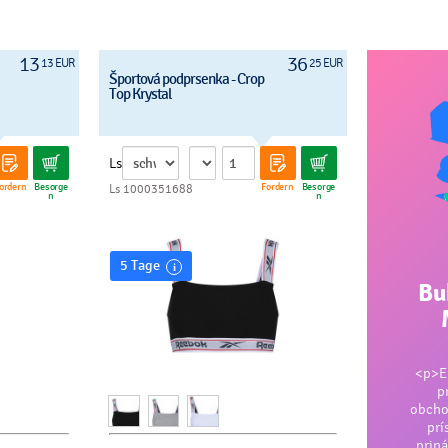
13
36
13 EUR
25 EUR
Športová podprsenka - Crop
Top Krystal
Ls
ordern
Besorge
Fordern
Besorge
Ls 1000351688
n
n
5 Tage
Bu
<p>En
p
obcho
prí
priná