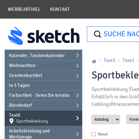
WERBEARTIKEL
KONTAKT
SUCHE NA
Kalender, Taschenkalender
Textil
Textil
Weihnachten
Sportbekl
Geschenkartikel
In 3 Tagen
Sportbekleidung Elas
Farbartikel - Seien Sie kreativ
Erhältlich in den Grö
Lieblingsfitnesscent
Bürobedarf
Textil
Sportbekleidung
Arbeitskleidung und
Nové
Werkzeuge