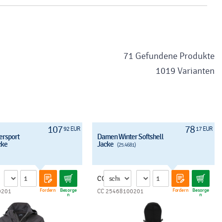
71 Gefundene Produkte
1019 Varianten
107
78
92 EUR
17 EUR
rsport
Damen Winter Softshell
cke
Jacke
(25.4681)
CC
Fordern
Besorge
Fordern
Besorge
0201
CC 25468100201
n
n