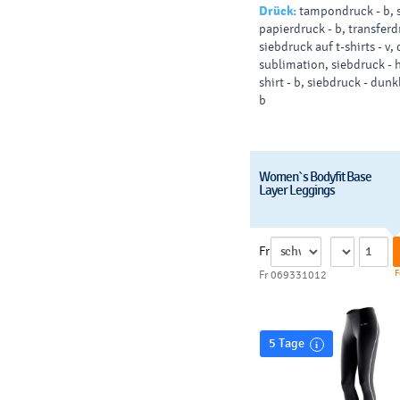
Drück:
tampondruck - b, 
papierdruck - b, transferdr
siebdruck auf t-shirts - v,
sublimation, siebdruck - h
shirt - b, siebdruck - dunkl
b
Women`s Bodyfit Base
Layer Leggings
Fr
F
Fr 069331012
5 Tage