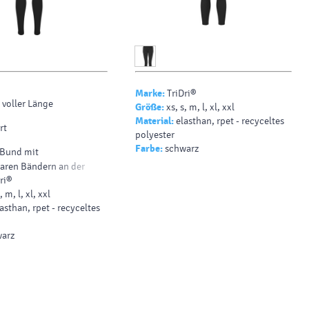
Marke:
TriDri®
 voller Länge
Größe:
xs, s, m, l, xl, xxl
Material:
elasthan, rpet - recyceltes
rt
polyester
Farbe:
schwarz
 Bund mit
aren Bändern an der
ri®
, m, l, xl, xxl
e mit Reißverschluss
asthan, rpet - recyceltes
er
arz
Polyester
ter / 15% Elastan