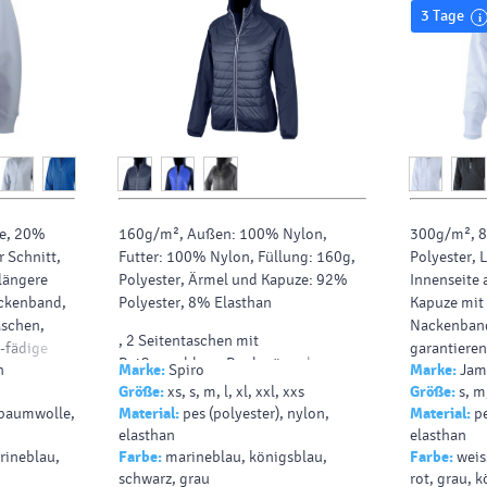
3 Tage
e, 20%
160g/m², Außen: 100% Nylon,
300g/m², 
r Schnitt,
Futter: 100% Nylon, Füllung: 160g,
Polyester, L
längere
Polyester, Ärmel und Kapuze: 92%
Innenseite 
ackenband,
Polyester, 8% Elasthan
Kapuze mit 
aschen,
Nackenband
, 2 Seitentaschen mit
-fädige
garantieren
Reißverschluss, Raglanärmel,
n
Marke:
Spiro
Marke:
Jame
e angeraut,
Bündchen m
Kapuze Armabschluss und Saum mit
Größe:
xs, s, m, l, xl, xxl, xxs
Größe:
s, m,
Kängurutasc
Einfassung, körperbetonter Schnitt,
, baumwolle,
Material:
pes (polyester), nylon,
Material:
pe
fädige Swea
Vorder- und Rückenteil mit
elasthan
elasthan
wattierter Steppung, reflektierende
rineblau,
Farbe:
marineblau, königsblau,
Farbe:
weis
Details, leicht und schnelltrocknend
schwarz, grau
rot, grau, 