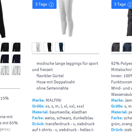
3 Tage
3 Tage
modische lange leggings für sport
92% Polyes
und freizeit
Mittelschic
flexibler Gürtel
Innen: 100
Hose mit Doppelnaht
Funktionsm
ohne Seitennähte
Wind- und 
Wassersäule
, 15%
Marke:
MALFINI
Marke:
Jame
Single Jersey, 95% Baumwolle,
(2.000g/m² 
Größe:
xs, s, m, l, xl, xxl, xxxl
Größe:
s, m,
5% Elasthan
gefütterte 
Material:
baumwolle, elasthan
Material:
pe
Weitenregul
rne mit
Farbe:
weiss, schwarz, dunkelblau
Farbe:
schw
Frontreißve
ze mit 65%
Drück:
transferdruck - v, siebdruck
grün, orang
taillierter 
jersey
auf t-shirts - v, siebdruck - helles t-
Drück:
sieb