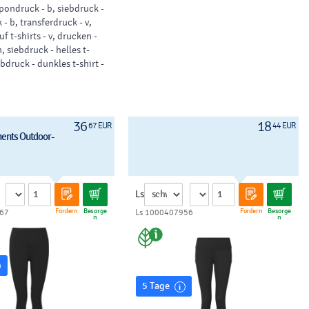
ondruck - b, siebdruck -
- b, transferdruck - v,
f t-shirts - v, drucken -
 siebdruck - helles t-
iebdruck - dunkles t-shirt -
36
18
67 EUR
44 EUR
nts Outdoor-
Ls
Fordern
Besorge
Fordern
Besorge
67
Ls 1000407956
n
n
5 Tage