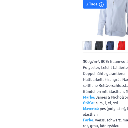
3 Tage
300g/m², 80% Baumwoll
Polyester, Leicht taillierte
Doppelnähte garantieren 
Haltbarkeit, Fischgrät-N
seitliche Reißverschlusst
Bündchen mit Elasthan, 3
Marke:
James & Nicholso
Sweat-Qualität, Innenseit
Größe:
s, m, l, xl, xxl
60° waschbar
Material:
pes (polyester)
elasthan
Farbe:
weiss, schwarz, ma
rot, grau, königsblau