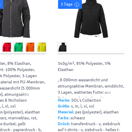
3 Tage
ter, 8% Elasthan,
340g/m², 95% Polyester, 5%
ht: 100% Polyester,
Elasthan
% Polyester, 3-Lagen
, 8.000mm wasserdicht und
aterial mit PU-Membran,
atmungsaktive Membran, winddicht,
wasserdicht (5.000mm
3 Lagen, wattiertes Futter aus
), atmungsaktiv
Polyester, abnehmbare Kapuze mit
s & Nicholson
Marke:
SOL's Collection
in 24h), abzippbare
verstellbarer Kordel, 3
 l, xl, xxl
Größe:
s, m, l, xl, xxl
Kapuze mit mehrfacher
Reißverschlusstaschen vorne, 1
s (polyester), elasthan
Material:
pes (polyester), elasthan
ierung, unterlegter
Reißverschlusstasche innen, 1
arz, marineblau, rot,
Farbe:
schwarz
rschluss mit Kinnschutz,
Netztasche innen, Ärmel mit
e dunkel, gelb
Drück:
transferdruck - v, siebdruck
Schnitt
Klettverschluss und
druck - papierdruck - b,
auf t-shirts - v, siebdruck - helles t-