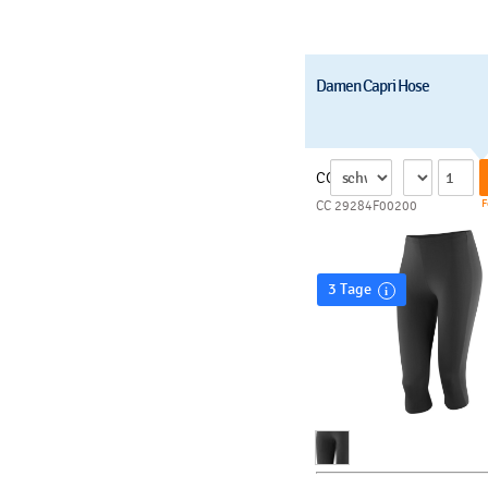
Damen Capri Hose
CC
F
CC 29284F00200
3 Tage