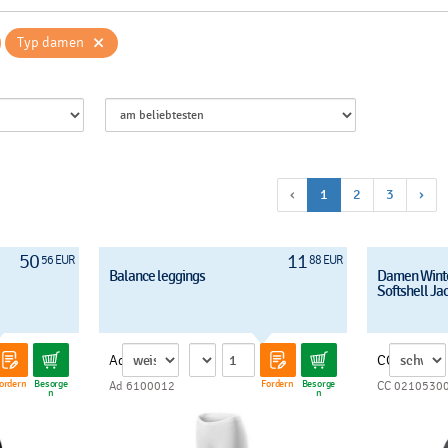
×
Typ damen
‹
1
2
3
›
50
11
56 EUR
88 EUR
Balance leggings
Damen Winte
Softshell Ja
Ad
CC
ordern
Besorge
Fordern
Besorge
Ad 6100012
CC 0210530
n
n