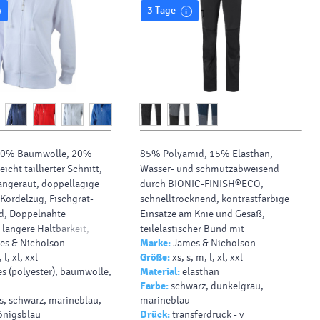
3 Tage
80% Baumwolle, 20%
85% Polyamid, 15% Elasthan,
eicht taillierter Schnitt,
Wasser- und schmutzabweisend
angeraut, doppellagige
durch BIONIC-FINISH®ECO,
Kordelzug, Fischgrät-
schnelltrocknend, kontrastfarbige
, Doppelnähte
Einsätze am Knie und Gesäß,
 längere Haltbarkeit,
teilelastischer Bund mit
s & Nicholson
Marke:
James & Nicholson
it Elasthan,
Gürtelschlaufen und Gürtel, 2
 l, xl, xxl
Größe:
xs, s, m, l, xl, xxl
he, 60° waschbar, 3-
seitliche Taschen, 1 Gesäßtasche , 1
s (polyester), baumwolle,
Material:
elasthan
t-Qualität
Tasche am Bein, alle Taschen mit
Farbe:
schwarz, dunkelgrau,
Reißverschluss
s, schwarz, marineblau,
marineblau
königsblau
Drück:
transferdruck - v