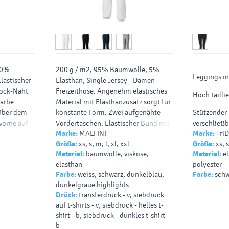
20%
200 g / m2, 95% Baumwolle, 5%
Leggings in
lastischer
Elasthan, Single Jersey - Damen
lock-Naht
Freizeithose.
Angenehm elastisches
Hoch taillie
farbe
Material mit Elasthanzusatz sorgt für
 über dem
konstante Form.
Zwei aufgenähte
Stützender
vorne auf
Vordertaschen.
Elastischer Bund mit
verschließb
Marke:
MALFINI
Marke:
TriD
uf rechtem
eingenähtem Gummi.
Beinabschluss
Innenseite
Größe:
xs, s, m, l, xl, xxl
Größe:
xs, s
mit Tunnelzug am unteren Saum.
Seitentasch
Material:
baumwolle, viskose,
Material:
el
Geeignet zum Bedrucken und
elasthan
polyester
Besticken.
Thermofutt
Farbe:
weiss, schwarz, dunkelblau,
Farbe:
schw
dunkelgraue highlights
Recyceltes 
Drück:
transferdruck - v, siebdruck
auf t-shirts - v, siebdruck - helles t-
85% Polyes
shirt - b, siebdruck - dunkles t-shirt -
240 g/m²
b