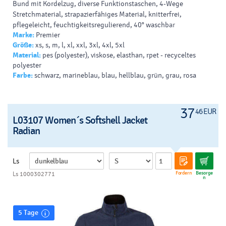
Bund mit Kordelzug, diverse Funktionstaschen, 4-Wege
Stretchmaterial, strapazierfähiges Material, knitterfrei,
pflegeleicht, feuchtigkeitsregulierend, 40° waschbar
Marke:
Premier
Größe:
xs, s, m, l, xl, xxl, 3xl, 4xl, 5xl
Material:
pes (polyester), viskose, elasthan, rpet - recyceltes
polyester
Farbe:
schwarz, marineblau, blau, hellblau, grün, grau, rosa
37
46 EUR
L03107 Women´s Softshell Jacket
Radian
Ls
Fordern
Besorge
Ls 1000302771
n
5 Tage