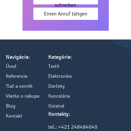
schreiben
Einen Anruf tätigen
Navigácia:
Kategórie:
Úvod
Textil
Referencie
Elektronika
Tlač a cenník
Darčeky
Všetko o nákupe
Kancelária
Blog
Ostatné
Kontakty:
Kontakt
tel.: +421 248484040