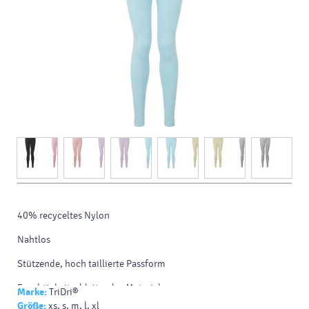
40% recyceltes Nylon
Nahtlos
Stützende, hoch taillierte Passform
Feuchtigkeitsableitendes Material
Marke:
TriDri®
Größe:
xs, s, m, l, xl