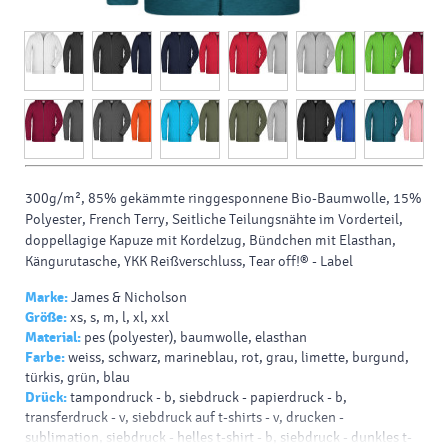
300g/m², 85% gekämmte ringgesponnene Bio-Baumwolle, 15%
Polyester, French Terry, Seitliche Teilungsnähte im Vorderteil,
doppellagige Kapuze mit Kordelzug, Bündchen mit Elasthan,
Kängurutasche, YKK Reißverschluss, Tear off!® - Label
Marke:
James & Nicholson
Größe:
xs, s, m, l, xl, xxl
Material:
pes (polyester), baumwolle, elasthan
Farbe:
weiss, schwarz, marineblau, rot, grau, limette, burgund,
türkis, grün, blau
Drück:
tampondruck - b, siebdruck - papierdruck - b,
transferdruck - v, siebdruck auf t-shirts - v, drucken -
sublimation, siebdruck - helles t-shirt - b, siebdruck - dunkles t-