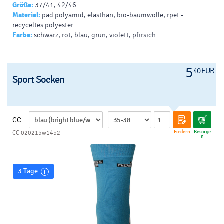
Größe:
37/41, 42/46
Material:
pad polyamid, elasthan, bio-baumwolle, rpet -
recyceltes polyester
Farbe:
schwarz, rot, blau, grün, violett, pfirsich
5
40 EUR
Sport Socken
CC
Fordern
Besorge
CC 020215w14b2
n
3 Tage