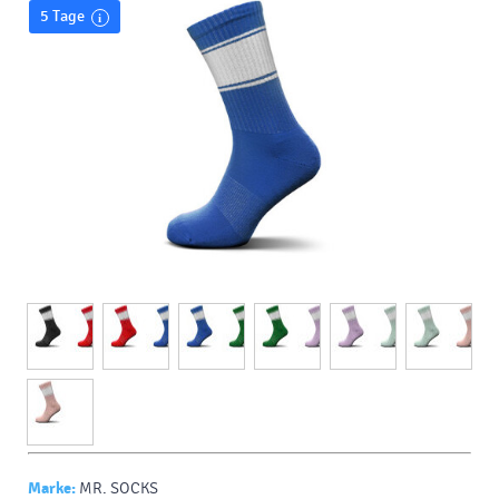
5 Tage
Marke:
MR. SOCKS