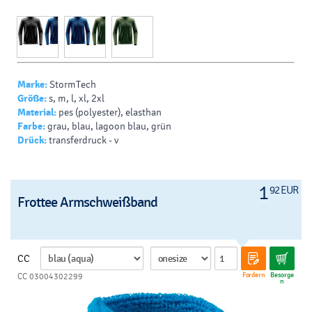
Marke:
StormTech
Größe:
s, m, l, xl, 2xl
Material:
pes (polyester), elasthan
Farbe:
grau, blau, lagoon blau, grün
Drück:
transferdruck - v
1
92 EUR
Frottee Armschweißband
CC
Fordern
Besorge
CC 03004302299
n