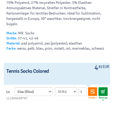
70% Polyamid, 27% recyceltes
Polyester
, 3%
Elasthan
Atmungsaktives Material, Streifen in Kontrastfarbe,
Kartoneinleger für leichtes Bedrucken, ideal für Sublimation,
hergestellt in Europa, 30° waschbar, trocknergeeignet, nicht
bügeln.
Marke:
MR. Socks
Größe:
37-41, 42-46
Material:
pad polyamid, pes (polyester), elasthan
Farbe:
weiss, gelb, blau, grün, violett, rot, marineblau, schwarz
4
81 EUR
Tennis Socks Colored
Ls
Fordern
Besorge
Ls 1000409767
n