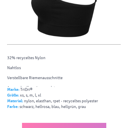
32% recyceltes Nylon
Nahtlos
Verstellbare Riemenausschnitte
Auswechselbare Innenpolster
Marke:
TriDri®
Größe:
xs, s, m, l, xl
56% Nylon / 36% Polyester / 8% Elastan
Material:
nylon, elasthan, rpet - recyceltes polyester
Farbe:
schwarz, hellrosa, blau, hellgrün, grau
290 g/m²