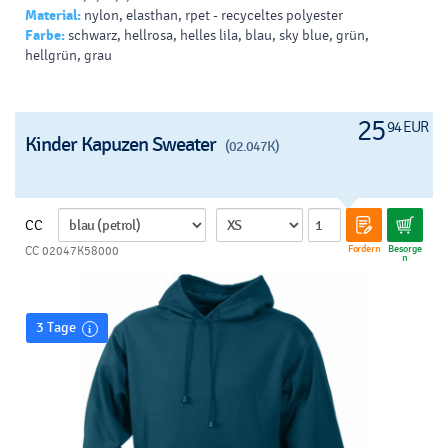
54% Nylon / 40% Polyester / 6% Elastan
Material:
nylon, elasthan, rpet - recyceltes polyester
Farbe:
schwarz, hellrosa, helles lila, blau, sky blue, grün,
375 g/m²
hellgrün, grau
25
94 EUR
Kinder Kapuzen Sweater
(02.047K)
CC
Fordern
Besorge
CC 02047K58000
n
3 Tage