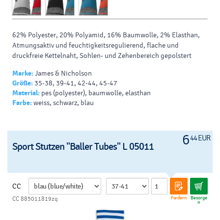
62% Polyester, 20% Polyamid, 16% Baumwolle, 2% Elasthan,
Atmungsaktiv und feuchtigkeitsregulierend, flache und
druckfreie Kettelnaht, Sohlen- und Zehenbereich gepolstert
Marke:
James & Nicholson
Größe:
35-38, 39-41, 42-44, 45-47
Material:
pes (polyester), baumwolle, elasthan
Farbe:
weiss, schwarz, blau
6
44 EUR
Sport Stutzen "Baller Tubes" L 05011
CC
Fordern
Besorge
CC 885011819zq
n