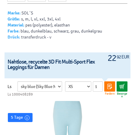
Marke:
SOL´S
Größe:
s, m, l, xl, xxl, 3xl, 4xl
Material:
pes (polyester), elasthan
Farbe:
blau, dunkelblau, schwarz, grau, dunkelgrau
Drück:
transferdruck - v
22
92 EUR
Nahtlose, recycelte 3D Fit Multi-Sport Flex
Leggings für Damen
Ls
Fordern
Besorge
Ls 1000408289
n
5 Tage