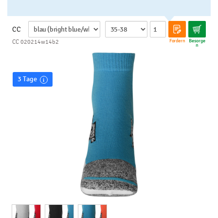
CC
Fordern
Besorge
CC 020214w14b2
n
3 Tage