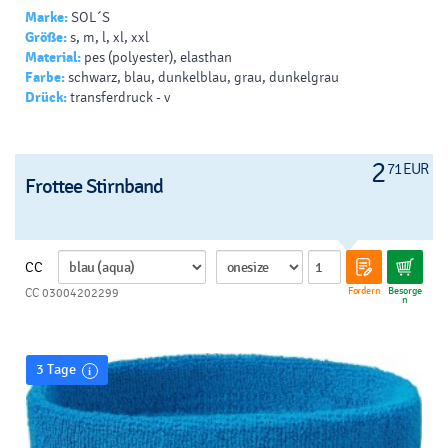
Marke:
SOL´S
Größe:
s, m, l, xl, xxl
Material:
pes (polyester), elasthan
Farbe:
schwarz, blau, dunkelblau, grau, dunkelgrau
Drück:
transferdruck - v
2
71 EUR
Frottee Stirnband
CC
Fordern
Besorge
CC 03004202299
n
3 Tage