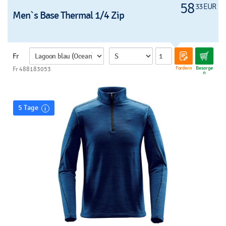
58
33 EUR
Men`s Base Thermal 1/4 Zip
Fr
Fordern
Besorge
Fr 488183053
n
5 Tage