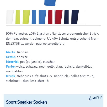
90% Polyester, 10% Elasthan , Nahtloser ergonomischer Strick,
dehnbar, schnelltrocknend, UV 40+ Schutz, entsprechend Norm
EN13758-1, werden paarweise geliefert
Marke:
Kariban
Größe:
onesize
Material:
pes (polyester), elasthan
Farbe:
weiss, schwarz, neon gelb, blau, fuchsie, dunkelblau,
marineblau
Drück:
siebdruck auf t-shirts - v, siebdruck - helles t-shirt - b,
siebdruck - dunkles t-shirt - b
4
46 EUR
Sport Sneaker Socken