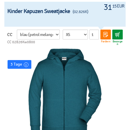
31
15 EUR
Kinder Kapuzen Sweatjacke
(02.826K)
CC
Fordern
Besorge
CC 02826Kw0800
n
3 Tage