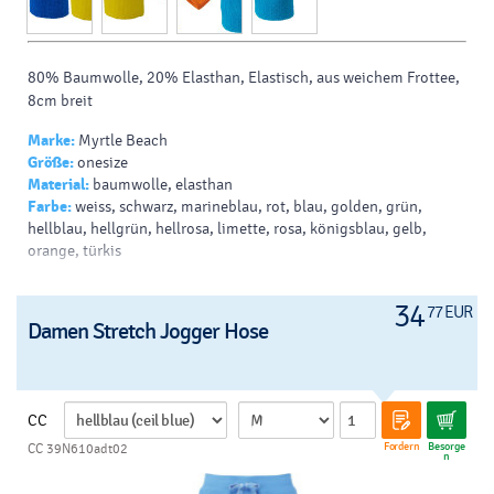
80% Baumwolle, 20% Elasthan, Elastisch, aus weichem Frottee,
8cm breit
Marke:
Myrtle Beach
Größe:
onesize
Material:
baumwolle, elasthan
Farbe:
weiss, schwarz, marineblau, rot, blau, golden, grün,
hellblau, hellgrün, hellrosa, limette, rosa, königsblau, gelb,
orange, türkis
34
77 EUR
Damen Stretch Jogger Hose
CC
Fordern
Besorge
CC 39N610adt02
n