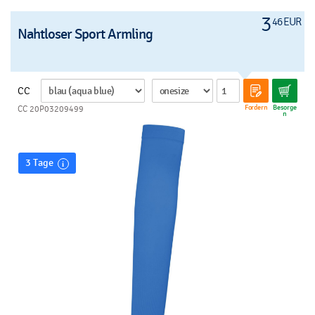
shirt - b
3
46 EUR
Nahtloser Sport Armling
CC
Fordern
Besorge
CC 20P03209499
n
3 Tage