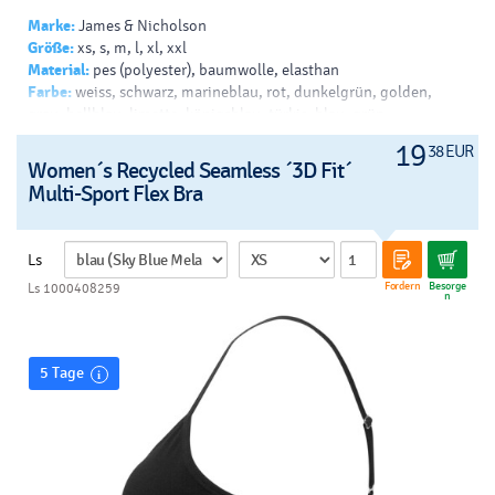
Marke:
James & Nicholson
Größe:
xs, s, m, l, xl, xxl
Material:
pes (polyester), baumwolle, elasthan
Farbe:
weiss, schwarz, marineblau, rot, dunkelgrün, golden,
grau, hellblau, limette, königsblau, türkis, blau, grün
Drück:
tampondruck - b, siebdruck - papierdruck - b,
19
38 EUR
transferdruck - v, siebdruck auf t-shirts - v, drucken -
Women´s Recycled Seamless ´3D Fit´
sublimation, siebdruck - helles t-shirt - b, siebdruck - dunkles t-
Multi-Sport Flex Bra
shirt - b
Ls
Fordern
Besorge
Ls 1000408259
n
5 Tage