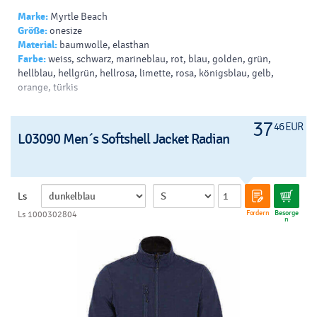
Marke:
Myrtle Beach
Größe:
onesize
Material:
baumwolle, elasthan
Farbe:
weiss, schwarz, marineblau, rot, blau, golden, grün,
hellblau, hellgrün, hellrosa, limette, rosa, königsblau, gelb,
orange, türkis
37
46 EUR
L03090 Men´s Softshell Jacket Radian
Ls
Fordern
Besorge
Ls 1000302804
n