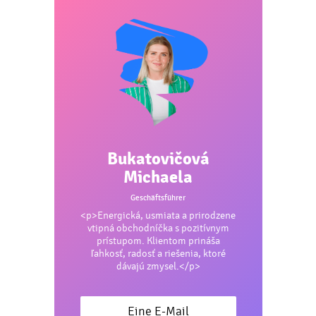
Bukatovičová
Michaela
Geschäftsführer
<p>Energická, usmiata a prirodzene
vtipná obchodníčka s pozitívnym
prístupom. Klientom prináša
ľahkosť, radosť a riešenia, ktoré
dávajú zmysel.</p>
Eine E-Mail