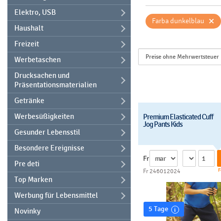
Elektro, USB
×
Farba dunkelblau
Haushalt
Freizeit
Werbetaschen
Drucksachen und
Präsentationsmaterialien
Getränke
Werbesüßigkeiten
Premium Elasticated Cuff
Jog Pants Kids
Gesunder Lebensstil
Besondere Ereignisse
Fr
Pre deti
F
Fr 246012024
Top Marken
Werbung für Lebensmittel
5 Tage
Novinky