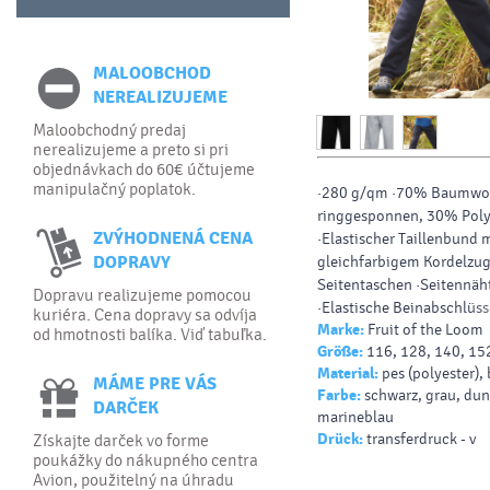
MALOOBCHOD
NEREALIZUJEME
Maloobchodný predaj
nerealizujeme a preto si pri
objednávkach do 60€ účtujeme
manipulačný poplatok.
·280 g/qm ·70% Baumwol
ringgesponnen, 30% Poly
ZVÝHODNENÁ CENA
·Elastischer Taillenbund 
DOPRAVY
gleichfarbigem Kordelzug 
Seitentaschen ·Seitennäh
Dopravu realizujeme pomocou
·Elastische Beinabschlüss
kuriéra. Cena dopravy sa odvíja
Marke:
Fruit of the Loom
od hmotnosti balíka. Viď tabuľka.
Größe:
116, 128, 140, 15
Material:
pes (polyester)
MÁME PRE VÁS
Farbe:
schwarz, grau, dun
DARČEK
marineblau
Drück:
transferdruck - v
Získajte darček vo forme
poukážky do nákupného centra
Avion, použitelný na úhradu