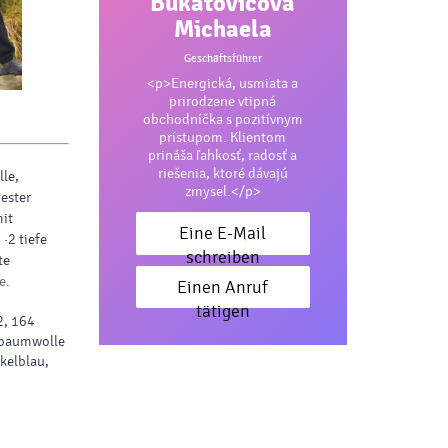
Bukatovičová
Michaela
Geschäftsführer
<p>Energická, usmiata a
prirodzene vtipná
obchodníčka s pozitívnym
prístupom. Klientom
prináša ľahkosť, radosť a
riešenia, ktoré dávajú
le,
zmysel.</p>
ester
mit
Eine E-Mail
·2 tiefe
schreiben
te
e.
Einen Anruf
tätigen
2, 164
, baumwolle
kelblau,