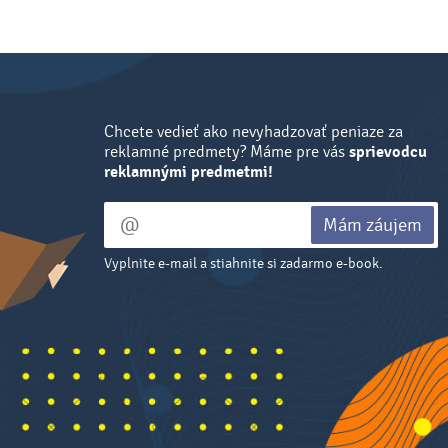
Chcete vedieť ako nevyhadzovať peniaze za
reklamné predmety? Máme pre vás
sprievodcu
reklamnými predmetmi!
Mám záujem
Vyplnite e-mail a stiahnite si zadarmo e-book.