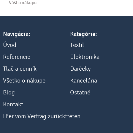
Vášho nákupu.
Navigácia:
Kategórie:
Úvod
Textil
Referencie
Elektronika
Tlač a cenník
Darčeky
Všetko o nákupe
Kancelária
Blog
Ostatné
Kontakt
Hier vom Vertrag zurücktreten