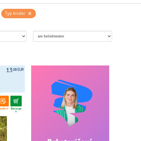
×
Typ kinder
13
08 EUR
ordern
Besorge
n