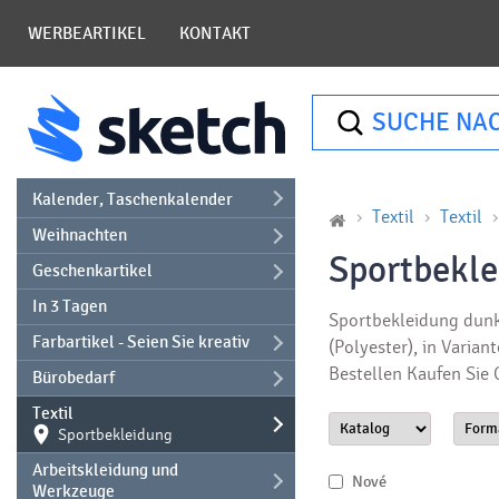
WERBEARTIKEL
KONTAKT
SUCHE NA
Kalender, Taschenkalender
Textil
Textil
Weihnachten
Sportbekle
Geschenkartikel
In 3 Tagen
Sportbekleidung dunk
Farbartikel - Seien Sie kreativ
(Polyester), in Varia
Bestellen Kaufen Sie
Bürobedarf
Textil
Sportbekleidung
Arbeitskleidung und
Nové
Werkzeuge