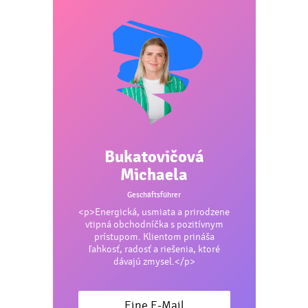
grau, grün, limette, rosa, königsblau, burgund, braun, gelb,
orange, hellblau, türkis, blau, dunkelgrau
Drück:
siebdruck - papierdruck - b, transferdruck - v, siebdruck
auf t-shirts - v, drucken - sublimation, siebdruck - helles t-shirt -
b, siebdruck - dunkles t-shirt - b
Bukatovičová
Michaela
Geschäftsführer
<p>Energická, usmiata a prirodzene
vtipná obchodníčka s pozitívnym
prístupom. Klientom prináša
ľahkosť, radosť a riešenia, ktoré
dávajú zmysel.</p>
Eine E-Mail