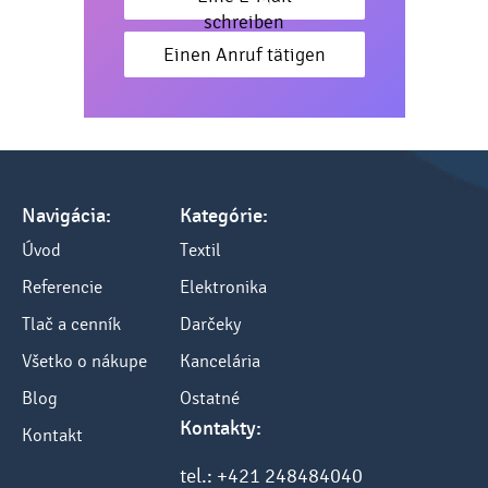
schreiben
Einen Anruf tätigen
Navigácia:
Kategórie:
Úvod
Textil
Referencie
Elektronika
Tlač a cenník
Darčeky
Všetko o nákupe
Kancelária
Blog
Ostatné
Kontakty:
Kontakt
tel.: +421 248484040