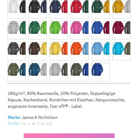
280g/m², 80% Baumwolle, 20% Polyester, Doppellagige
Kapuze, Nackenband, Bündchen mit Elasthan, Kängurutasche,
angeraute Innenseite, Tear off!® - Label
Marke:
James & Nicholson
Größe:
xs, s, m, l, xl, xxl
Material:
pes (polyester), baumwolle
Farbe:
weiss, schwarz, marineblau, rot, dunkelgrün, golden,