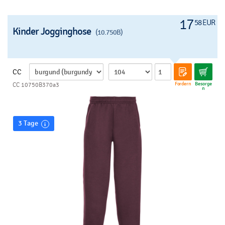
17
58 EUR
Kinder Jogginghose
(10.750B)
CC
Fordern
Besorge
CC 10750B370a3
n
3 Tage