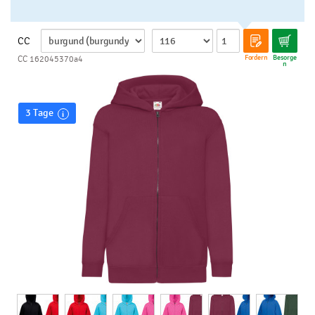
CC
Fordern
Besorge
CC 162045370a4
n
3 Tage