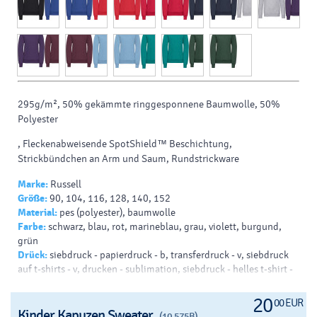
295g/m², 50% gekämmte ringgesponnene Baumwolle, 50%
Polyester
, Fleckenabweisende SpotShield™ Beschichtung,
Strickbündchen an Arm und Saum, Rundstrickware
Marke:
Russell
Größe:
90, 104, 116, 128, 140, 152
Material:
pes (polyester), baumwolle
Farbe:
schwarz, blau, rot, marineblau, grau, violett, burgund,
grün
Drück:
siebdruck - papierdruck - b, transferdruck - v, siebdruck
auf t-shirts - v, drucken - sublimation, siebdruck - helles t-shirt -
b, siebdruck - dunkles t-shirt - b
20
00 EUR
Kinder Kapuzen Sweater
(10.575B)