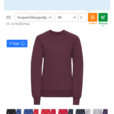
CC
Fordern
Besorge
CC 10762B370a1
n
3 Tage