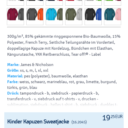
300g/m², 85% gekämmte ringgesponnene Bio-Baumwolle, 15%
Polyester, French Terry, Seitliche Teilungsnähte im Vorderteil,
doppellagige Kapuze mit Kordelzug, Bündchen mit Elasthan,
Kängurutasche, YKK Reißverschluss, Tear off!® - Label
Marke:
James & Nicholson
Größe:
xs, s, m, l, xl, xxl
Material:
pes (polyester), baumwolle, elasthan
Farbe:
weiss, schwarz, marineblau, rot, grau, limette, burgund,
türkis, grün, blau
Drück:
tampondruck - b, siebdruck - papierdruck - b,
transferdruck - v, siebdruck auf t-shirts - v, drucken -
sublimation, siebdruck - helles t-shirt - b, siebdruck - dunkles t-
shirt - b
19
25 EUR
Kinder Kapuzen Sweatjacke
(16.2045)