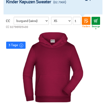
Kinder Kapuzen Sweater
(02.796K)
CC
Fordern
Besorge
CC 02796K05400
n
3 Tage