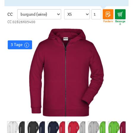
CC
Fordern
Besorge
CC 02826K05400
n
3 Tage