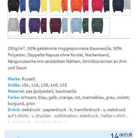
295g/m², 50% gekämmte ringgesponnene Baumwolle, 50%
Polyester, Doppelte Kapuze ohne Kordel, Nackenband,
Kängurutasche mit verstärkten Nähten, Strickbündchen an Arm
und Saum
Marke:
Russell
Größe:
104, 116, 128, 140, 152
Material:
pes (polyester), baumwolle
Farbe:
schwarz, blau, gelb, orange, rot, marineblau, grau, violett,
burgund, grün
Drück:
siebdruck - papierdruck - b, transferdruck - v, siebdruck
auf t-shirts - v, drucken - sublimation, siebdruck - helles t-shirt -
b, siebdruck - dunkles t-shirt - b
14
06 EUR