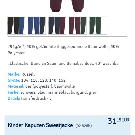
295g/m², 50% gekämmte ringgesponnene Baumwolle, 50%
Polyester
, Elastischer Bund an Saum und Beinabschluss, 40° waschbar
Marke:
Russell
Größe:
104, 116, 128, 140, 152
Material:
pes (polyester), baumwolle
Farbe:
schwarz, blau, marineblau, burgund, grün
Drück:
transferdruck - v
31
15 EUR
Kinder Kapuzen Sweatjacke
(02.826K)