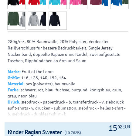
280g/m², 80% Baumwolle, 20% Polyester, Verdeckter
Reißverschluss für bessere Bedruckbarkeit, Single Jersey
Nackenband, doppelte Kapuze ohne Kordel, zwei aufgesetzte
Taschen, Rippbündchen an Arm und Saum
Marke:
Fruit of the Loom
Größe:
116, 128, 140, 152, 164
Material:
pes (polyester), baumwolle
Farbe:
schwarz, rot, blau, fuchsie, burgund, königsblau, grün,
grau, neon blau
Drück:
siebdruck - papierdruck - b, transferdruck - v, siebdruck
auf t-shirts - v, drucken - sublimation, siebdruck - helles t-shirt -
b, siebdruck - dunkles t-shirt - b
15
02 EUR
Kinder Raglan Sweater
(10.762B)