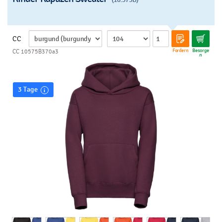
CC
Fordern
Besorge
CC 10575B370a3
n
3 Tage