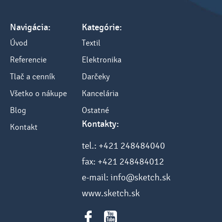
Navigácia:
Kategórie:
Úvod
Textil
Referencie
Elektronika
Tlač a cenník
Darčeky
Všetko o nákupe
Kancelária
Blog
Ostatné
Kontakty:
Kontakt
tel.: +421 248484040
fax: +421 248484012
e-mail: info@sketch.sk
www.sketch.sk