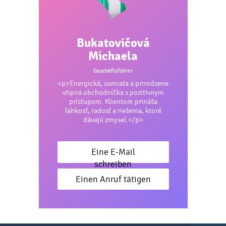
Bukatovičová
Michaela
Geschäftsführer
<p>Energická, usmiata a prirodzene
vtipná obchodníčka s pozitívnym
prístupom. Klientom prináša
ľahkosť, radosť a riešenia, ktoré
dávajú zmysel.</p>
Eine E-Mail
schreiben
Einen Anruf tätigen