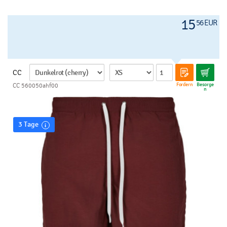
15
56 EUR
CC
Fordern
Besorge
CC 560050ahf00
n
3 Tage