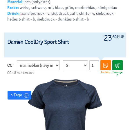
Material:
pes (polyester)
Farbe:
weiss, schwarz, rot, blau, grün, marineblau, königsblau
Drück:
transferdruck - v, siebdruck auf t-shirts - v, siebdruck -
helles t-shirt - b, siebdruck - dunkles t-shirt - b
23
69 EUR
Damen CoolDry Sport Shirt
CC
Fordern
Besorge
CC 187021o5301
n
3 Tage