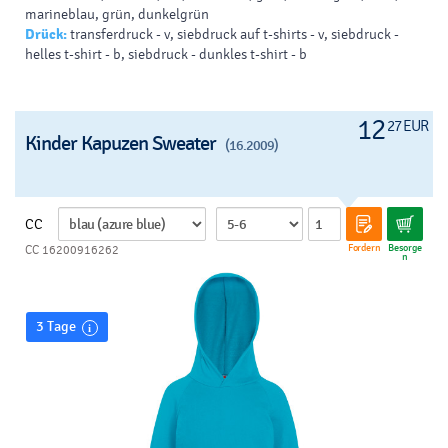
marineblau, grün, dunkelgrün
Drück:
transferdruck - v, siebdruck auf t-shirts - v, siebdruck -
helles t-shirt - b, siebdruck - dunkles t-shirt - b
12
27 EUR
Kinder Kapuzen Sweater
(16.2009)
CC
Fordern
Besorge
CC 16200916262
n
3 Tage