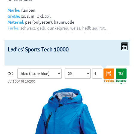
Marke:
Kariban
Größe:
xs, s, m, l, xl, xxl
Material:
pes (polyester), baumwolle
Farbe:
schwarz, gelb, dunkelgrau, weiss, hellblau, rot,
marineblau, orange, blau, grau, hellgrün, fuchsie, violett
Drück:
transferdruck - v, siebdruck auf t-shirts - v, siebdruck -
helles t-shirt - b, siebdruck - dunkles t-shirt - b
Ladies' Sports Tech 10000
CC
Fordern
Besorge
CC 10540F16200
n