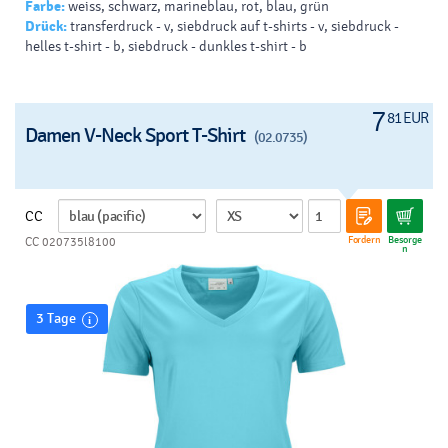
Farbe:
weiss, schwarz, marineblau, rot, blau, grün
Drück:
transferdruck - v, siebdruck auf t-shirts - v, siebdruck -
helles t-shirt - b, siebdruck - dunkles t-shirt - b
7
81 EUR
Damen V-Neck Sport T-Shirt
(02.0735)
CC
Fordern
Besorge
CC 020735l8100
n
3 Tage