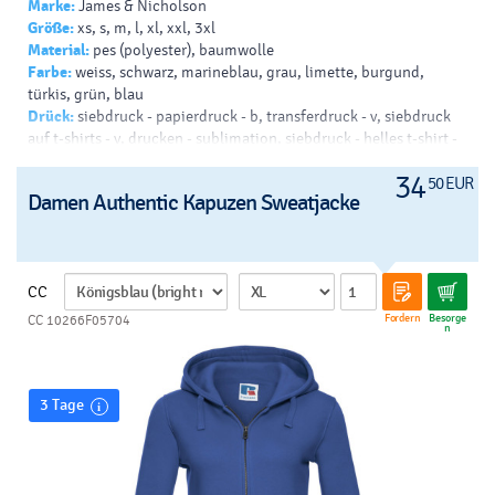
Marke:
James & Nicholson
Größe:
xs, s, m, l, xl, xxl, 3xl
Material:
pes (polyester), baumwolle
Farbe:
weiss, schwarz, marineblau, grau, limette, burgund,
türkis, grün, blau
Drück:
siebdruck - papierdruck - b, transferdruck - v, siebdruck
auf t-shirts - v, drucken - sublimation, siebdruck - helles t-shirt -
b, siebdruck - dunkles t-shirt - b
34
50 EUR
Damen Authentic Kapuzen Sweatjacke
CC
Fordern
Besorge
CC 10266F05704
n
3 Tage