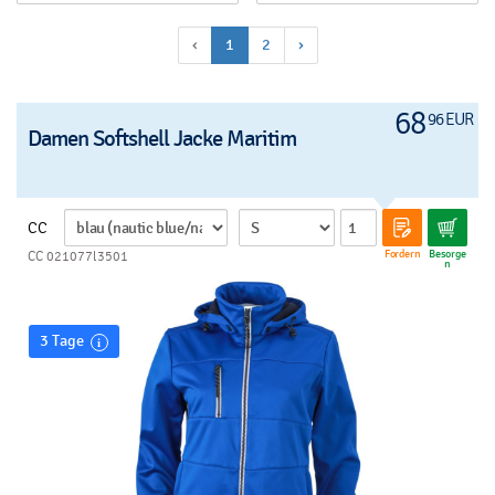
‹
1
2
›
68
96 EUR
Damen Softshell Jacke Maritim
CC
Fordern
Besorge
CC 021077l3501
n
3 Tage