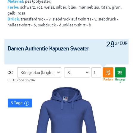
Material:
pes (polyester)
Farbe:
schwarz, rot, weiss, silber, blau, marineblau, titan, grün,
gelb, rosa
Drück:
transferdruck - v, siebdruck auf t-shirts - v, siebdruck -
helles t-shirt - b, siebdruck - dunkles t-shirt - b
28
27 EUR
Damen Authentic Kapuzen Sweater
CC
Fordern
Besorge
CC 10265F05704
n
3 Tage