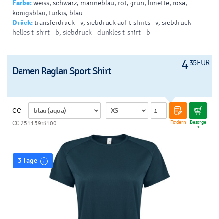
Farbe:
weiss, schwarz, marineblau, rot, grün, limette, rosa,
königsblau, türkis, blau
Drück:
transferdruck - v, siebdruck auf t-shirts - v, siebdruck -
helles t-shirt - b, siebdruck - dunkles t-shirt - b
4
35 EUR
Damen Raglan Sport Shirt
CC
Fordern
Besorge
CC 251159r8100
n
3 Tage