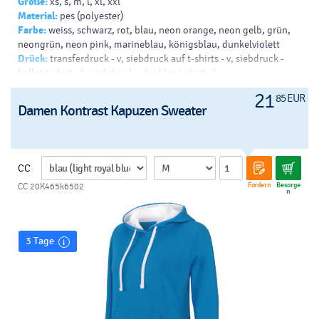
Größe:
xs, s, m, l, xl, xxl
Material:
pes (polyester)
Farbe:
weiss, schwarz, rot, blau, neon orange, neon gelb, grün,
neongrün, neon pink, marineblau, königsblau, dunkelviolett
Drück:
transferdruck - v, siebdruck auf t-shirts - v, siebdruck -
helles t-shirt - b, siebdruck - dunkles t-shirt - b
21
85 EUR
Damen Kontrast Kapuzen Sweater
CC
Fordern
Besorge
CC 20K465k6502
n
3 Tage