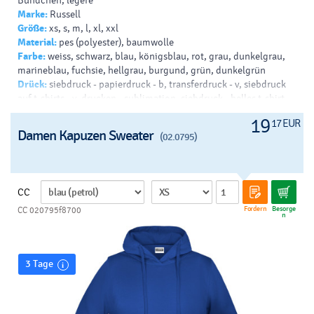
Bündchen, legere
Marke:
Russell
Größe:
xs, s, m, l, xl, xxl
Material:
pes (polyester), baumwolle
Farbe:
weiss, schwarz, blau, königsblau, rot, grau, dunkelgrau,
marineblau, fuchsie, hellgrau, burgund, grün, dunkelgrün
Drück:
siebdruck - papierdruck - b, transferdruck - v, siebdruck
auf t-shirts - v, drucken - sublimation, siebdruck - helles t-shirt -
b, siebdruck - dunkles t-shirt - b
19
17 EUR
Damen Kapuzen Sweater
(02.0795)
CC
Fordern
Besorge
CC 020795f8700
n
3 Tage