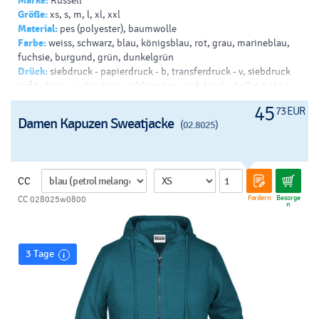
Marke:
Russell
Größe:
xs, s, m, l, xl, xxl
Material:
pes (polyester), baumwolle
Farbe:
weiss, schwarz, blau, königsblau, rot, grau, marineblau,
fuchsie, burgund, grün, dunkelgrün
Drück:
siebdruck - papierdruck - b, transferdruck - v, siebdruck
auf t-shirts - v, drucken - sublimation, siebdruck - helles t-shirt -
b, siebdruck - dunkles t-shirt - b
45
73 EUR
Damen Kapuzen Sweatjacke
(02.8025)
CC
Fordern
Besorge
CC 028025w0800
n
3 Tage