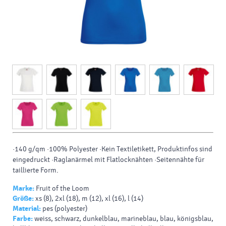
·140 g/qm ·100% Polyester ·Kein Textiletikett, Produktinfos sind
eingedruckt ·Raglanärmel mit Flatlocknähten ·Seitennähte für
taillierte Form.
Marke:
Fruit of the Loom
Größe:
xs (8), 2xl (18), m (12), xl (16), l (14)
Material:
pes (polyester)
Farbe:
weiss, schwarz, dunkelblau, marineblau, blau, königsblau,