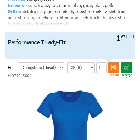
Farbe:
weiss, schwarz, rot, marineblau, grün, blau, gelb
Drück:
siebdruck - papierdruck - b, transferdruck - v, siebdruck
auf t-shirts - v, drucken - sublimation, siebdruck - helles t-shirt -
b, siebdruck - dunkles t-shirt - b
1
63 EUR
Performance T Lady-Fit
Fr
Fordern
Besorge
Fr 076013002
n