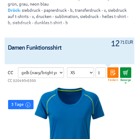
grün, grau, neon blau
Drück:
siebdruck - papierdruck - b, transferdruck - v, siebdruck
auf t-shirts - v, drucken - sublimation, siebdruck - helles t-shirt -
b, siebdruck - dunkles t-shirt - b
12
71 EUR
Damen Funktionsshirt
CC
Fordern
Besorge
CC 020495r0300
n
3 Tage