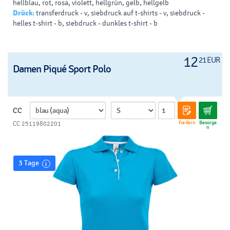
hellblau, rot, rosa, violett, hellgrün, gelb, hellgelb
Drück:
transferdruck - v, siebdruck auf t-shirts - v, siebdruck -
helles t-shirt - b, siebdruck - dunkles t-shirt - b
12
21 EUR
Damen Piqué Sport Polo
CC
Fordern
Besorge
CC 25119802201
n
3 Tage