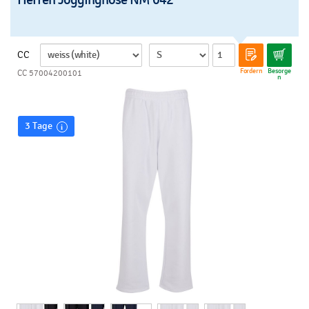
CC
Fordern
Besorge
CC 57004200101
n
3 Tage