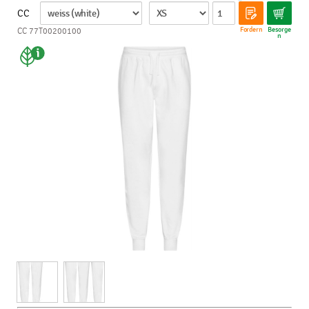
CC
Fordern
Besorge
CC 77T00200100
n