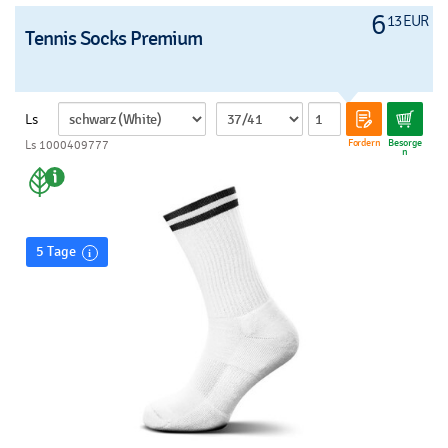
6
13 EUR
Tennis Socks Premium
Ls
Fordern
Besorge
Ls 1000409777
n
5 Tage