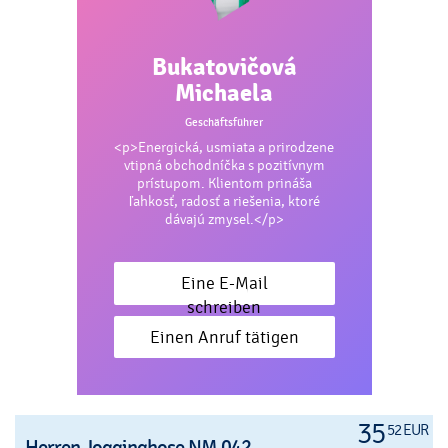
Bukatovičová
Michaela
Geschäftsführer
<p>Energická, usmiata a prirodzene
vtipná obchodníčka s pozitívnym
prístupom. Klientom prináša
ľahkosť, radosť a riešenia, ktoré
dávajú zmysel.</p>
Eine E-Mail
schreiben
Einen Anruf tätigen
35
52 EUR
Herren Jogginghose NM 042