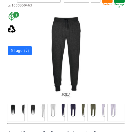
Fordern
Besorge
Ls 1000350463
n
5 Tage