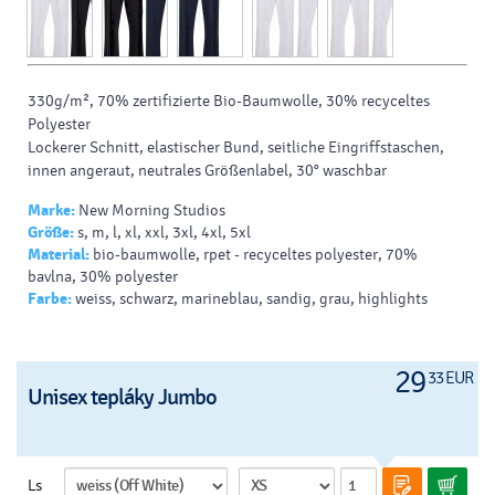
330g/m², 70% zertifizierte
Bio-Baumwolle
, 30% recyceltes
Polyester
Lockerer Schnitt, elastischer Bund, seitliche Eingriffstaschen,
innen angeraut
,
neutrales Größenlabel
, 30° waschbar
Marke:
New Morning Studios
Größe:
s, m, l, xl, xxl, 3xl, 4xl, 5xl
Material:
bio-baumwolle, rpet - recyceltes polyester, 70%
bavlna, 30% polyester
Farbe:
weiss, schwarz, marineblau, sandig, grau, highlights
29
33 EUR
Unisex tepláky Jumbo
Ls