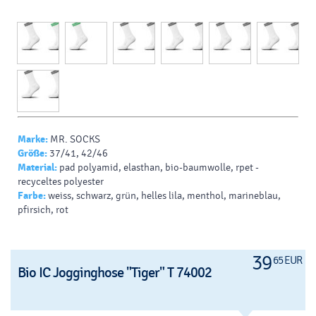
Marke:
MR. SOCKS
Größe:
37/41, 42/46
Material:
pad polyamid, elasthan, bio-baumwolle, rpet -
recyceltes polyester
Farbe:
weiss, schwarz, grün, helles lila, menthol, marineblau,
pfirsich, rot
39
65 EUR
Bio IC Jogginghose "Tiger" T 74002