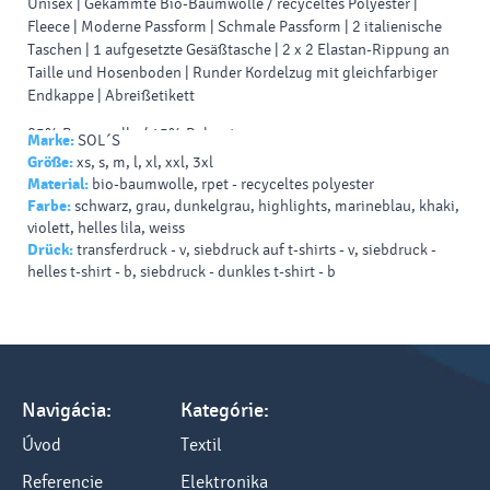
Unisex | Gekämmte Bio-Baumwolle / recyceltes Polyester |
Fleece | Moderne Passform | Schmale Passform | 2 italienische
Taschen | 1 aufgesetzte Gesäßtasche | 2 x 2 Elastan-Rippung an
Taille und Hosenboden | Runder Kordelzug mit gleichfarbiger
Endkappe | Abreißetikett
85% Baumwolle / 15% Polyester
Marke:
SOL´S
Größe:
xs, s, m, l, xl, xxl, 3xl
Slim-Fit (tailliert)
Material:
bio-baumwolle, rpet - recyceltes polyester
Farbe:
schwarz, grau, dunkelgrau, highlights, marineblau, khaki,
violett, helles lila, weiss
Drück:
transferdruck - v, siebdruck auf t-shirts - v, siebdruck -
helles t-shirt - b, siebdruck - dunkles t-shirt - b
Navigácia:
Kategórie:
Úvod
Textil
Referencie
Elektronika