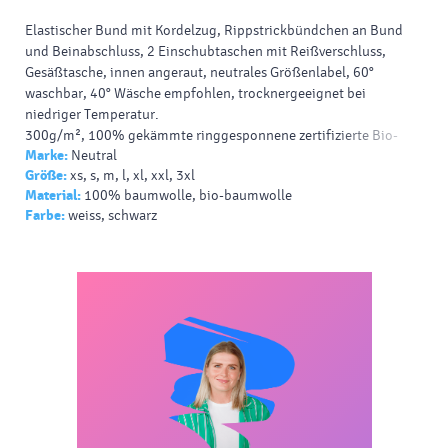
Elastischer Bund mit Kordelzug, Rippstrickbündchen an Bund
und Beinabschluss, 2 Einschubtaschen mit Reißverschluss,
Gesäßtasche,
innen angeraut
,
neutrales Größenlabel
, 60°
waschbar, 40° Wäsche empfohlen, trocknergeeignet bei
niedriger Temperatur.
300g/m², 100%
gekämmte
ringgesponnene
zertifizierte
Bio-
Marke:
Neutral
Baumwolle
in Umstellung (
in conversion
),
Fairtrade
.
Größe:
xs, s, m, l, xl, xxl, 3xl
Material:
100% baumwolle, bio-baumwolle
Farbe:
weiss, schwarz