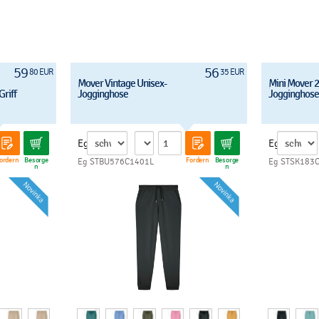
59
56
80 EUR
35 EUR
Mover Vintage Unisex-
Mini Mover 2
riff
Jogginghose
Jogginghose
Eg
Eg
ordern
Besorge
Fordern
Besorge
Eg STBU576C1401L
Eg STSK183
n
n