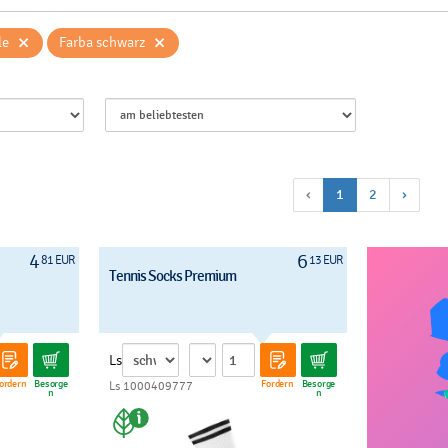
×
×
le
Farba schwarz
‹
1
2
›
4
6
81 EUR
13 EUR
Tennis Socks Premium
Ls
ordern
Besorge
Fordern
Besorge
Ls 1000409777
n
n