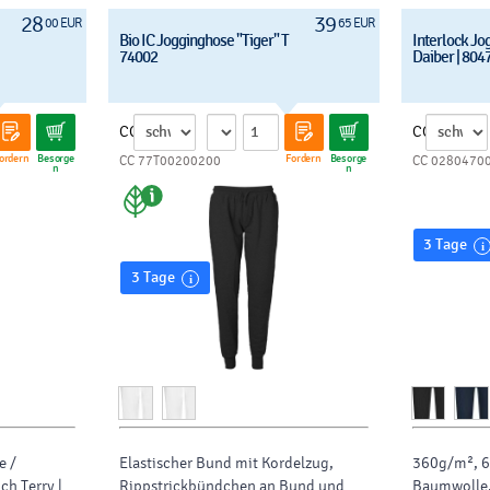
28
39
00 EUR
65 EUR
Bio IC Jogginghose "Tiger" T
Interlock Jo
74002
Daiber | 804
CC
CC
ordern
Besorge
Fordern
Besorge
CC 77T00200200
CC 0280470
n
n
3 Tage
3 Tage
e /
Elastischer Bund mit Kordelzug,
360g/m², 63
ch Terry |
Rippstrickbündchen an Bund und
Baumwolle