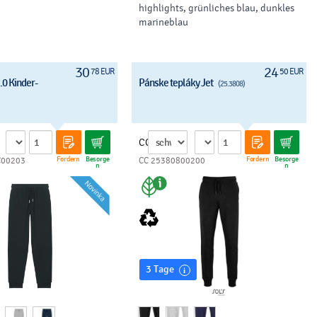
highlights, grünliches blau, dunkles
marineblau
30
24
78 EUR
50 EUR
.0 Kinder-
Pánske tepláky Jet
(25.3808)
CC
Fordern
Besorge
Fordern
Besorge
C00203
CC 25380800200
n
n
3 Tage