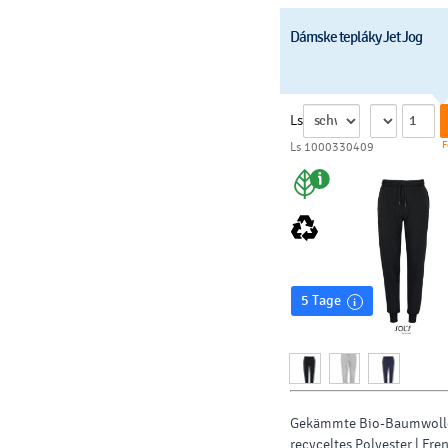
Dámske tepláky Jet Jog
Ls
F
Ls 1000330409
5 Tage
Gekämmte Bio-Baumwoll
recyceltes Polyester | Fren