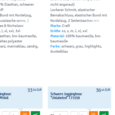
 4%
Elasthan
, schwerer
nicht angeraut)
off
Lockerer Schnitt, elastischer
 Bund mit Kordelzug,
Beinabschluss, elastischer Bund mit
usstasche vorne, 2
Kordelzug, 2 Seitentaschen mit
s & Nicholson
Marke:
Craft
ngrifftaschen,
Reißverschluss, 1 Gesäßtasche, 40°
 l, xl, xxl, 3xl
Größe:
xs, s, m, l, xl, xxl
 mit Reißverschluss.
waschbar, nicht trocknergeeignet
lasthan, bio-baumwolle,
Material:
100% baumwolle, bio-
eltes polyester
baumwolle
arz, marineblau, sandig,
Farbe:
schwarz, grau, highlights,
dunkelblau
33
36
54 EUR
44 EUR
inghose
Schwere Jogginghose
M 048
"Unlabeled" TJ 5158