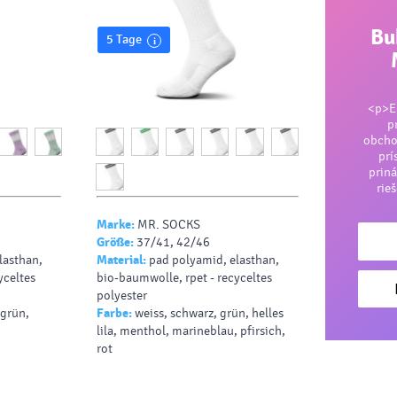
Bu
5 Tage
<p>En
p
obcho
prí
priná
rie
Marke:
MR. SOCKS
Größe:
37/41, 42/46
lasthan,
Material:
pad polyamid, elasthan,
yceltes
bio-baumwolle, rpet - recyceltes
polyester
 grün,
Farbe:
weiss, schwarz, grün, helles
lila, menthol, marineblau, pfirsich,
rot