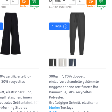
CC
Fordern
Besorge
Fordern
Besorge
0200
CC 18515800200
n
n
3 Tage
% zertifizierte
Bio-
300g/m², 70% doppelt
, 30% recyceltes
einlaufvorbehandelte
gekämmte
ringgesponnene
zertifizierte
Bio-
itt, elastischer Bund,
Baumwolle
, 30% recyceltes
ingriffstaschen,
innen
Polyester.
eutrales Größenlabel
, 30°
Großzügiger Schnitt, elastischer
 Morning Studios
Marke:
Tee Jays
Beinabschluss, elastischer Bund mit