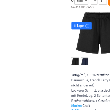
CC
F
CC 81630100200
3 Tage
380g/m², 100% zertifizie
Baumwolle
,
French Terry
nicht angeraut)
Lockerer Schnitt, elastis
mit Kordelzug, 2 Seitent
Reißverschluss, 1 Gesäßt
Marke:
Craft
waschbar, nicht trockner