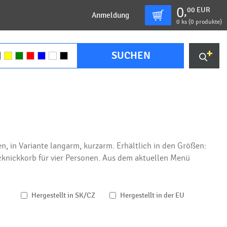
0
00
EUR
,
Anmeldung
0
ks (
0 produkte
)
SUCHEN
, in Variante langarm, kurzarm. Erhältlich in den Größen:
cknickkorb für vier Personen. Aus dem aktuellen Menü
Hergestellt in SK/CZ
Hergestellt in der EU