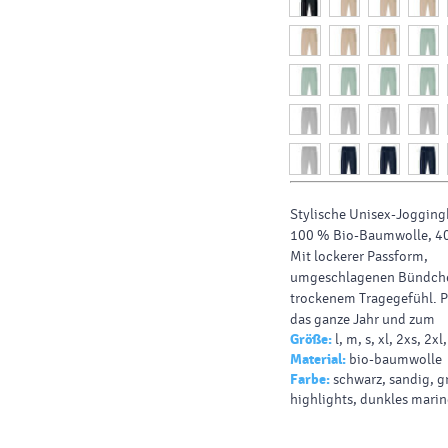
Stylische Unisex-Jogging
100 % Bio-Baumwolle, 4
Mit lockerer Passform,
umgeschlagenen Bündch
trockenem Tragegefühl. P
das ganze Jahr und zum
Größe:
l, m, s, xl, 2xs, 2xl,
individuellen Gestalten.
Material:
bio-baumwolle
Farbe:
schwarz, sandig, g
highlights, dunkles mari