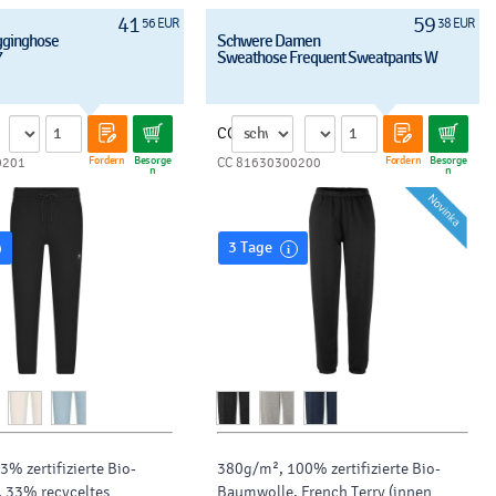
41
59
56 EUR
38 EUR
gginghose
Schwere Damen
7
Sweathose Frequent Sweatpants W
CC
Fordern
Besorge
Fordern
Besorge
0201
CC 81630300200
n
n
3 Tage
% zertifizierte
Bio-
380g/m², 100% zertifizierte
Bio-
, 33%
recyceltes
Baumwolle
,
French Terry
(innen