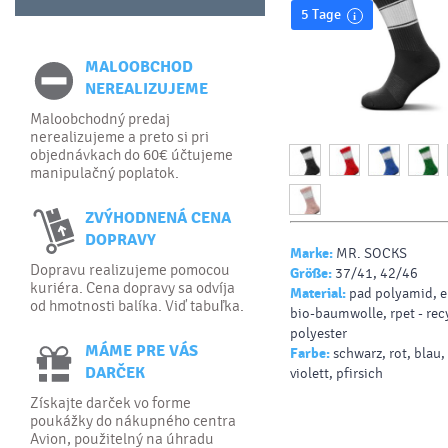
5 Tage
MALOOBCHOD
NEREALIZUJEME
Maloobchodný predaj
nerealizujeme a preto si pri
objednávkach do 60€ účtujeme
manipulačný poplatok.
ZVÝHODNENÁ CENA
DOPRAVY
Marke:
MR. SOCKS
Dopravu realizujeme pomocou
Größe:
37/41, 42/46
kuriéra. Cena dopravy sa odvíja
Material:
pad polyamid, e
od hmotnosti balíka. Viď tabuľka.
bio-baumwolle, rpet - rec
polyester
MÁME PRE VÁS
Farbe:
schwarz, rot, blau,
DARČEK
violett, pfirsich
Získajte darček vo forme
poukážky do nákupného centra
Avion, použitelný na úhradu