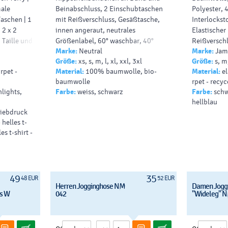
ale
Beinabschluss, 2 Einschubtaschen
Polyester
,
Taschen | 1
mit Reißverschluss, Gesäßtasche,
Interlockst
 2 x 2
innen angeraut
,
neutrales
Elastischer
Taille und
Größenlabel
, 60° waschbar, 40°
Reißverschl
Marke:
Neutral
Marke:
Jame
delzug mit
Wäsche empfohlen,
seitliche Ei
Größe:
xs, s, m, l, xl, xxl, 3xl
Größe:
s, m,
 |
trocknergeeignet bei niedriger
Gesäßtasche
rpet -
Material:
100% baumwolle, bio-
Material:
e
Temperatur.
baumwolle
rpet - recyc
300g/m², 100%
gekämmte
lyester
hlights,
Farbe:
weiss, schwarz
Farbe:
schw
ringgesponnene
zertifizierte
Bio-
hellblau
Baumwolle
in Umstellung (
in
 siebdruck
conversion
),
Fairtrade
.
 helles t-
es t-shirt -
49
35
48 EUR
52 EUR
Herren Jogginghose NM
Damen Jogg
ts W
042
"Wideleg" N