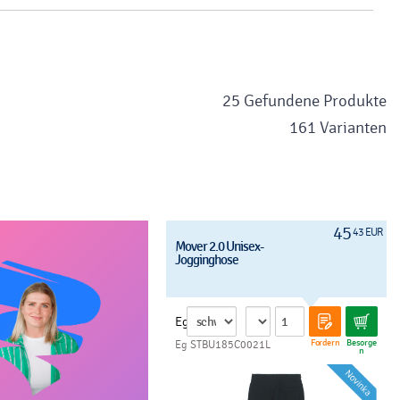
25 Gefundene Produkte
161 Varianten
45
43 EUR
Mover 2.0 Unisex-
Jogginghose
Eg
Fordern
Besorge
Eg STBU185C0021L
n