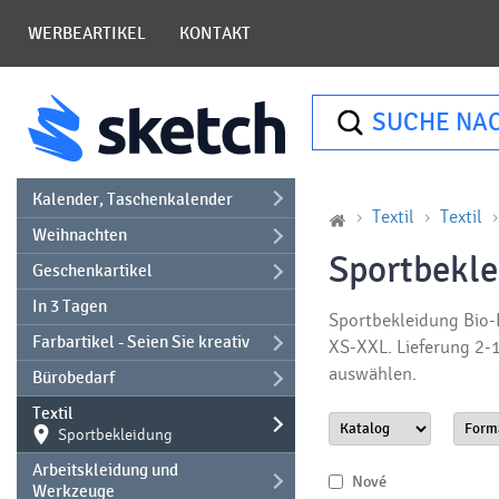
WERBEARTIKEL
KONTAKT
SUCHE NA
Kalender, Taschenkalender
Textil
Textil
Weihnachten
Sportbekl
Geschenkartikel
In 3 Tagen
Sportbekleidung Bio-B
Farbartikel - Seien Sie kreativ
XS-XXL. Lieferung 2-1
auswählen.
Bürobedarf
Textil
Sportbekleidung
Arbeitskleidung und
Nové
Werkzeuge