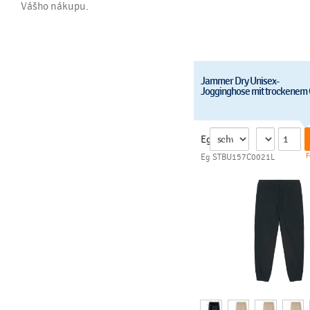
Vášho nákupu.
Jammer Dry Unisex-
Jogginghose mit trockenem G
Eg
F
Eg STBU157C0021L