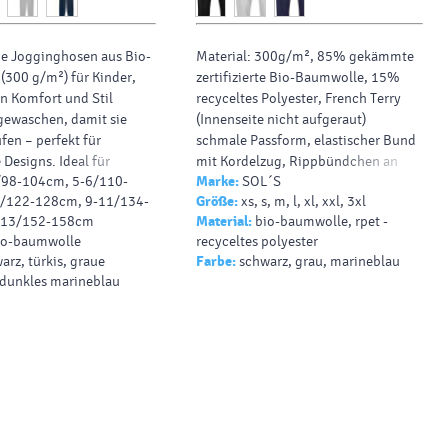
e Jogginghosen aus Bio-
Material: 300g/m², 85% gekämmte
300 g/m²) für Kinder,
zertifizierte Bio-Baumwolle, 15%
n Komfort und Stil
recyceltes Polyester, French Terry
gewaschen, damit sie
(Innenseite nicht aufgeraut)
fen – perfekt für
schmale Passform, elastischer Bund
 Designs. Ideal für
mit Kordelzug, Rippbündchen an
/98-104cm, 5-6/110-
Marke:
SOL´S
milienoutfits.
Taille und Knöcheln, 2 schräge
/122-128cm, 9-11/134-
Größe:
xs, s, m, l, xl, xxl, 3xl
Seitentaschen, eingenähte
-13/152-158cm
Material:
bio-baumwolle, rpet -
Gesäßtasche, TearAway-Label
io-baumwolle
recyceltes polyester
arz, türkis, graue
Farbe:
schwarz, grau, marineblau
 dunkles marineblau