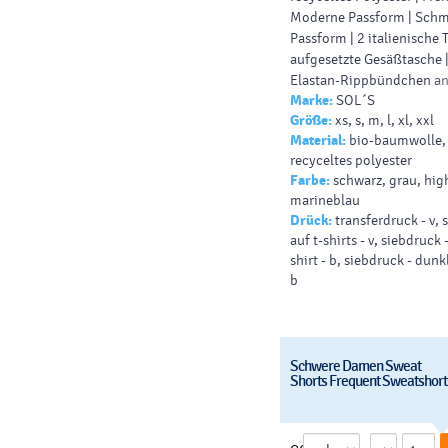
Moderne Passform | Schm
Passform | 2 italienische 
aufgesetzte Gesäßtasche |
Elastan-Rippbündchen an 
Marke:
SOL´S
Hosenboden | Runder Kor
Größe:
xs, s, m, l, xl, xxl
gleichfarbigem Abschluss
Material:
bio-baumwolle, 
Abreißetikett
recyceltes polyester
85% Baumwolle / 15% Po
Farbe:
schwarz, grau, hig
marineblau
Slim-Fit (tailliert)
Drück:
transferdruck - v,
auf t-shirts - v, siebdruck -
shirt - b, siebdruck - dunkl
b
Schwere Damen Sweat
Shorts Frequent Sweatshor