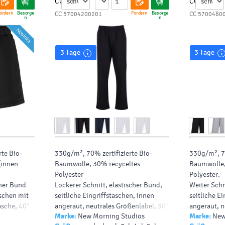
CC
CC
ordern
Besorge
Fordern
Besorge
CC 57004200201
CC 5700480
n
n
3 Tage
3 Tage
rte
Bio-
330g/m², 70% zertifizierte
Bio-
330g/m², 70
(innen
Baumwolle
, 30% recyceltes
Baumwolle
Polyester
Polyester.
cher Bund
Lockerer Schnitt, elastischer Bund,
Weiter Schn
aschen mit
seitliche Eingriffstaschen,
innen
seitliche E
asche, 40°
angeraut
,
neutrales Größenlabel
, 30°
angeraut
,
n
Marke:
New Morning Studios
Marke:
New
geeignet
waschbar
waschbar.