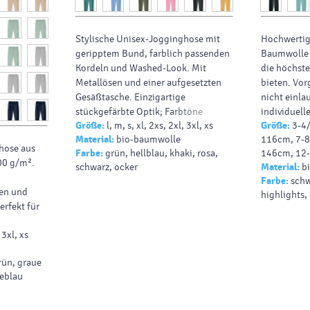
Stylische Unisex-Jogginghose mit
Hochwertig
geripptem Bund, farblich passenden
Baumwolle (
Kordeln und Washed-Look. Mit
die höchste
Metallösen und einer aufgesetzten
bieten. Vor
Gesäßtasche. Einzigartige
nicht einlau
stückgefärbte Optik; Farbtöne
individuelle
Größe:
l, m, s, xl, 2xs, 2xl, 3xl, xs
Größe:
3-4
können variieren.
passende Fa
Material:
bio-baumwolle
116cm, 7-8
hose aus
Farbe:
grün, hellblau, khaki, rosa,
146cm, 12
00 g/m².
schwarz, ocker
Material:
b
Farbe:
schw
en und
highlights,
erfekt für
 3xl, xs
rün, graue
neblau