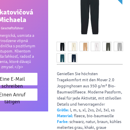
katovičová
Michaela
Geschäftsführer
ergická, usmiata a
rirodzene vtipná
dníčka s pozitívnym
stupom. Klientom
ša ľahkosť, radosť a
šenia, ktoré dávajú
zmysel.</p>
Genießen Sie höchsten
Eine E-Mail
Tragekomfort mit den Mover 2.0
schreiben
Jogginghosen aus 350 g/m² Bio-
Baumwollfleece. Moderne Passform,
Einen Anruf
ideal für jede Aktivität, mit stilvollen
tätigen
Details und hervorragender
Größe:
l, m, s, xl, 2xs, 2xl, 3xl, xs
Bedruckbarkeit für individuelle
Material:
fleece, bio-baumwolle
Designs.
Farbe:
schwarz, natur, braun, kühles
meliertes grau, khaki, graue