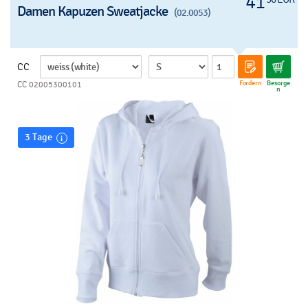
41
Damen Kapuzen Sweatjacke
(02.0053)
CC
Fordern
Besorge
CC 02005300101
n
3 Tage