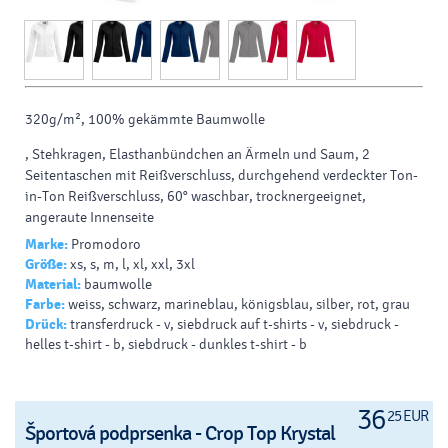
320g/m², 100% gekämmte Baumwolle
, Stehkragen, Elasthanbündchen an Ärmeln und Saum, 2
Seitentaschen mit Reißverschluss, durchgehend verdeckter Ton-
in-Ton Reißverschluss, 60° waschbar, trocknergeeignet,
angeraute Innenseite
Marke:
Promodoro
Größe:
xs, s, m, l, xl, xxl, 3xl
Material:
baumwolle
Farbe:
weiss, schwarz, marineblau, königsblau, silber, rot, grau
Drück:
transferdruck - v, siebdruck auf t-shirts - v, siebdruck -
helles t-shirt - b, siebdruck - dunkles t-shirt - b
36
25 EUR
Športová podprsenka - Crop Top Krystal