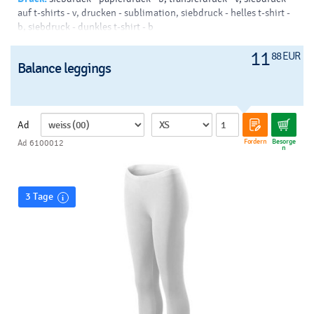
auf t-shirts - v, drucken - sublimation, siebdruck - helles t-shirt -
b, siebdruck - dunkles t-shirt - b
11
88 EUR
Balance leggings
Ad
Fordern
Besorge
Ad 6100012
n
3 Tage