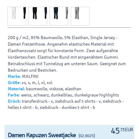
200 g / m2, 95% Baumwolle, 5% Elasthan, Single Jersey -
Damen Freizeithose.
Angenehm elastisches Material mit
Elasthanzusatz sorgt für konstante Form.
Zwei aufgenähte
Vordertaschen.
Elastischer Bund mit eingenähtem Gummi.
Beinabschluss mit Tunnelzug am unteren Saum.
Geeignet zum
Bedrucken und Besticken.
Marke:
MALFINI
Größe:
xs, s, m, l, xl, xxl
Material:
baumwolle, viskose, elasthan
Farbe:
weiss, schwarz, dunkelblau, dunkelgraue highlights
Drück:
transferdruck - v, siebdruck auf t-shirts - v, siebdruck -
helles t-shirt - b, siebdruck - dunkles t-shirt - b
45
73 EUR
Damen Kapuzen Sweatjacke
(02.8025)