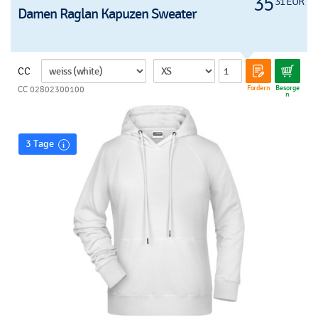
35
31 EUR
Damen Raglan Kapuzen Sweater
CC
Fordern
Besorge
CC 02802300100
n
3 Tage