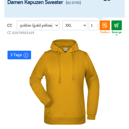
Damen Kapuzen Sweater
(02.0795)
CC
Fordern
Besorge
CC 02079503105
n
3 Tage