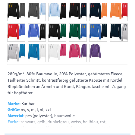
280g/m², 80% Baumwolle, 20% Polyester, gebürstetes Fleece,
Taillierter Schnitt, kontrastfarbig gefütterte Kapuze mit Kordel,
Rippbündchen an Ärmeln und Bund, Kängurutasche mit Zugang
für Kopfhörer
Marke:
Kariban
Größe:
xs, s, m, l, xl, xxl
Material:
pes (polyester), baumwolle
Farbe:
schwarz, gelb, dunkelgrau, weiss, hellblau, rot,
marineblau, orange, blau, grau, hellgrün, fuchsie, violett
Drück:
transferdruck - v, siebdruck auf t-shirts - v, siebdruck -