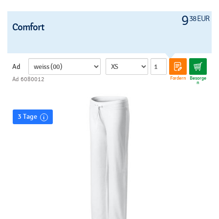
9
38 EUR
Comfort
Ad
Fordern
Besorge
Ad 6080012
n
3 Tage