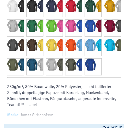
280g/m², 80% Baumwolle, 20% Polyester, Leicht taillierter
Schnitt, doppellagige Kapuze mit Kordelzug, Nackenband,
Bündchen mit Elasthan, Kängurutasche, angeraute Innenseite,
Tear off!® - Label
Marke:
James & Nicholson
Größe:
xs, s, m, l, xl, xxl, 3xl
Material:
pes (polyester), baumwolle