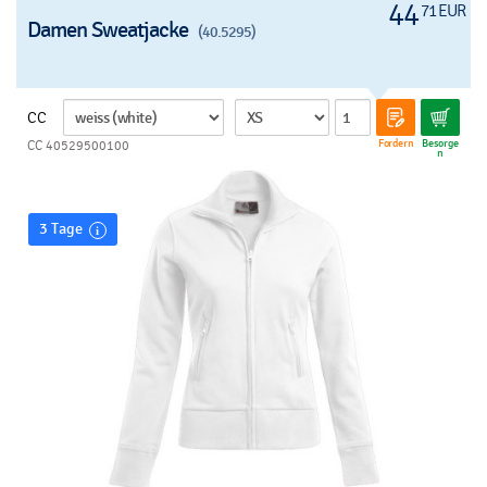
44
71 EUR
helles t-shirt - b, siebdruck - dunkles t-shirt - b
Damen Sweatjacke
(40.5295)
CC
Fordern
Besorge
CC 40529500100
n
3 Tage