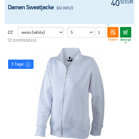
40
52 EUR
Damen Sweatjacke
(02.0052)
CC
Fordern
Besorge
CC 02005200101
n
3 Tage