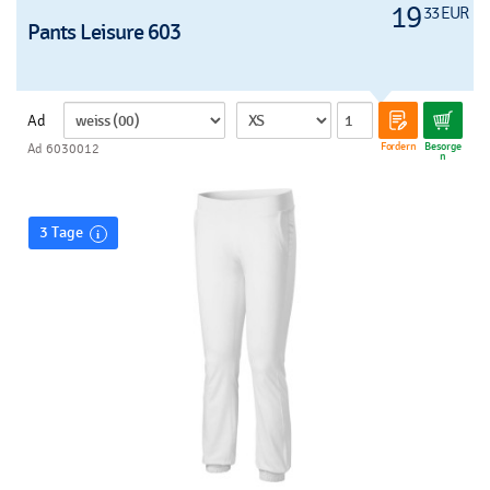
19
33 EUR
Pants Leisure 603
Ad
Fordern
Besorge
Ad 6030012
n
3 Tage