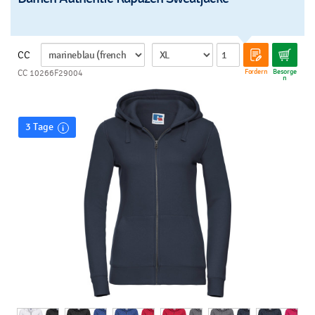
CC
Fordern
Besorge
CC 10266F29004
n
3 Tage