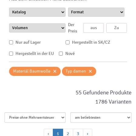
Der
Preis
Nur auf Lager
Hergestellt in SK/CZ
Hergestellt in der EU
Nové
×
×
Materiál Baumwolle
Typ damen
55 Gefundene Produkte
1786 Varianten
‹
1
2
3
›