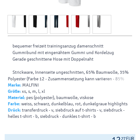
bequemer freizeit trainingsanzug damenschnitt
Gummibund mit eingenähtem Gummi und Kordelzug
Gerade geschnittene Hose mit Doppelnaht
Strickware, Innenseite ungeschnitten, 65% Baumwolle, 35%
Polyester (Farbe 12 - Zusammensetzung kann variieren - 85%
Marke:
MALFINI
Baumwolle, 15% Viskose)
Größe:
xs, s, m, l, xl
Material:
pes (polyester), baumwolle, viskose
Farbe:
weiss, schwarz, dunkelblau, rot, dunkelgraue highlights
Drück:
transferdruck - v, siebdruck auf t-shirts - v, siebdruck -
helles t-shirt - b, siebdruck - dunkles t-shirt - b
27 EUR