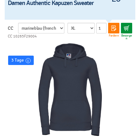
Damen Authentic Kapuzen Sweater
CC
Fordern
Besorge
CC 10265F29004
n
3 Tage