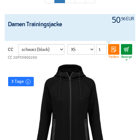
50
56 EUR
Damen Trainingsjacke
CC
Fordern
Besorge
CC 20P35900200
n
3 Tage