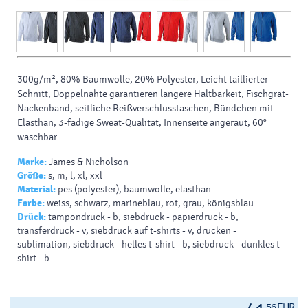
300g/m², 80% Baumwolle, 20% Polyester, Leicht taillierter
Schnitt, Doppelnähte garantieren längere Haltbarkeit, Fischgrät-
Nackenband, seitliche Reißverschlusstaschen, Bündchen mit
Elasthan, 3-fädige Sweat-Qualität, Innenseite angeraut, 60°
waschbar
Marke:
James & Nicholson
Größe:
s, m, l, xl, xxl
Material:
pes (polyester), baumwolle, elasthan
Farbe:
weiss, schwarz, marineblau, rot, grau, königsblau
Drück:
tampondruck - b, siebdruck - papierdruck - b,
transferdruck - v, siebdruck auf t-shirts - v, drucken -
sublimation, siebdruck - helles t-shirt - b, siebdruck - dunkles t-
shirt - b
56 EUR