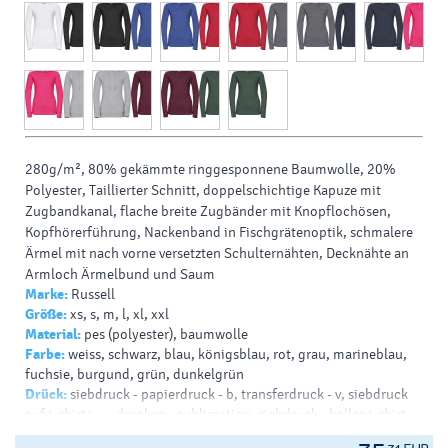
280g/m², 80% gekämmte ringgesponnene Baumwolle, 20%
Polyester, Taillierter Schnitt, doppelschichtige Kapuze mit
Zugbandkanal, flache breite Zugbänder mit Knopflochösen,
Kopfhörerführung, Nackenband in Fischgrätenoptik, schmalere
Ärmel mit nach vorne versetzten Schulternähten, Decknähte an
Armloch Ärmelbund und Saum
Marke:
Russell
Größe:
xs, s, m, l, xl, xxl
Material:
pes (polyester), baumwolle
Farbe:
weiss, schwarz, blau, königsblau, rot, grau, marineblau,
fuchsie, burgund, grün, dunkelgrün
Drück:
siebdruck - papierdruck - b, transferdruck - v, siebdruck
auf t-shirts - v, drucken - sublimation, siebdruck - helles t-shirt -
b, siebdruck - dunkles t-shirt - b