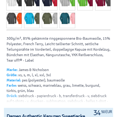
300g/m², 85% gekämmte ringgesponnene Bio-Baumwolle, 15%
Polyester, French Terry, Leicht taillierter Schnitt, seitliche
Teilungsnähte im Vorderteil, doppellagige Kapuze mit Kordelzug,
Bündchen mit Elasthan, Kängurutasche, YKK Reißverschluss,
Tear off!® - Label
Marke:
James & Nicholson
Größe:
xs, s, m, l, xl, xxl, 3xl
Material:
pes (polyester), baumwolle
Farbe:
weiss, schwarz, marineblau, grau, limette, burgund,
türkis, grün, blau
Drück:
siebdruck - papierdruck - b, transferdruck - v, siebdruck
auf t-shirts - v, drucken - sublimation, siebdruck - helles t-shirt -
b, siebdruck - dunkles t-shirt - b
34
50 EUR
Damen Authentic Kapuzen Sweatjacke