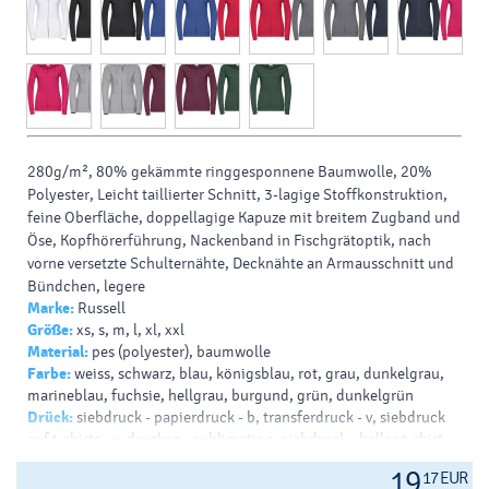
280g/m², 80% gekämmte ringgesponnene Baumwolle, 20%
Polyester, Leicht taillierter Schnitt, 3-lagige Stoffkonstruktion,
feine Oberfläche, doppellagige Kapuze mit breitem Zugband und
Öse, Kopfhörerführung, Nackenband in Fischgrätoptik, nach
vorne versetzte Schulternähte, Decknähte an Armausschnitt und
Bündchen, legere
Marke:
Russell
Größe:
xs, s, m, l, xl, xxl
Material:
pes (polyester), baumwolle
Farbe:
weiss, schwarz, blau, königsblau, rot, grau, dunkelgrau,
marineblau, fuchsie, hellgrau, burgund, grün, dunkelgrün
Drück:
siebdruck - papierdruck - b, transferdruck - v, siebdruck
auf t-shirts - v, drucken - sublimation, siebdruck - helles t-shirt -
b, siebdruck - dunkles t-shirt - b
19
17 EUR