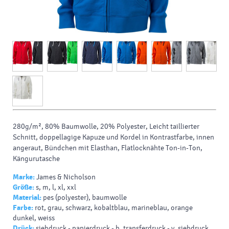
280g/m², 80% Baumwolle, 20% Polyester, Leicht taillierter
Schnitt, doppellagige Kapuze und Kordel in Kontrastfarbe, innen
angeraut, Bündchen mit Elasthan, Flatlocknähte Ton-in-Ton,
Kängurutasche
Marke:
James & Nicholson
Größe:
s, m, l, xl, xxl
Material:
pes (polyester), baumwolle
Farbe:
rot, grau, schwarz, kobaltblau, marineblau, orange
dunkel, weiss
Drück:
siebdruck - papierdruck - b, transferdruck - v, siebdruck