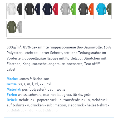
300g/m², 85% gekämmte ringgesponnene Bio-Baumwolle, 15%
Polyester, Leicht taillierter Schnitt, seitliche Teilungsnähte im
Vorderteil, doppellagige Kapuze mit Kordelzug, Bündchen mit
Elasthan, Kängurutasche, angeraute Innenseite, Tear off!® -
Label
Marke:
James & Nicholson
Größe:
xs, s, m, l, xl, xxl, 3xl
Material:
pes (polyester), baumwolle
Farbe:
weiss, schwarz, marineblau, grau, türkis, grün
Drück:
siebdruck - papierdruck - b, transferdruck - v, siebdruck
auf t-shirts - v, drucken - sublimation, siebdruck - helles t-shirt -
b, siebdruck - dunkles t-shirt - b