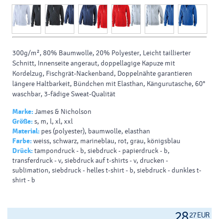
300g/m², 80% Baumwolle, 20% Polyester, Leicht taillierter
Schnitt, Innenseite angeraut, doppellagige Kapuze mit
Kordelzug, Fischgrät-Nackenband, Doppelnähte garantieren
längere Haltbarkeit, Bündchen mit Elasthan, Kängurutasche, 60°
waschbar, 3-fädige Sweat-Qualität
Marke:
James & Nicholson
Größe:
s, m, l, xl, xxl
Material:
pes (polyester), baumwolle, elasthan
Farbe:
weiss, schwarz, marineblau, rot, grau, königsblau
Drück:
tampondruck - b, siebdruck - papierdruck - b,
transferdruck - v, siebdruck auf t-shirts - v, drucken -
sublimation, siebdruck - helles t-shirt - b, siebdruck - dunkles t-
shirt - b
28
27 EUR