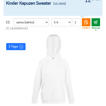
12
Kinder Kapuzen Sweater
(16.2009)
CC
Fordern
Besorge
CC 16200900162
n
3 Tage