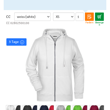
CC
Fordern
Besorge
CC 02802500100
n
3 Tage