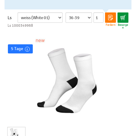
Ls
Fordern
Besorge
Ls 1000349968
n
5 Tage