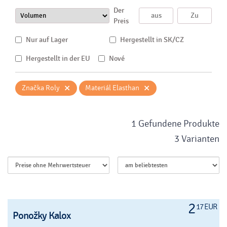
Der
Preis
Nur auf Lager
Hergestellt in SK/CZ
Hergestellt in der EU
Nové
×
×
Značka Roly
Materiál Elasthan
1 Gefundene Produkte
3 Varianten
2
17 EUR
Ponožky Kalox