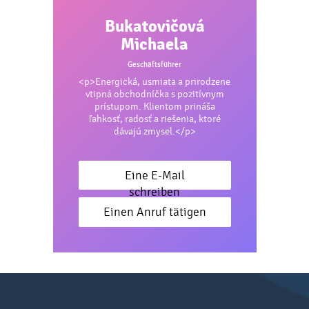
Bukatovičová
Michaela
Geschäftsführer
<p>Energická, usmiata a prirodzene
vtipná obchodníčka s pozitívnym
prístupom. Klientom prináša
ľahkosť, radosť a riešenia, ktoré
dávajú zmysel.</p>
Eine E-Mail
schreiben
Einen Anruf tätigen