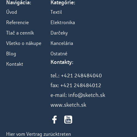
Navigácia:
Kategórie:
Úvod
Textil
Referencie
Elektronika
Tlač a cenník
Darčeky
Všetko o nákupe
Kancelária
Blog
Ostatné
Kontakty:
Kontakt
tel.: +421 248484040
fax: +421 248484012
e-mail: info@sketch.sk
www.sketch.sk
Hier vom Vertrag zurücktreten