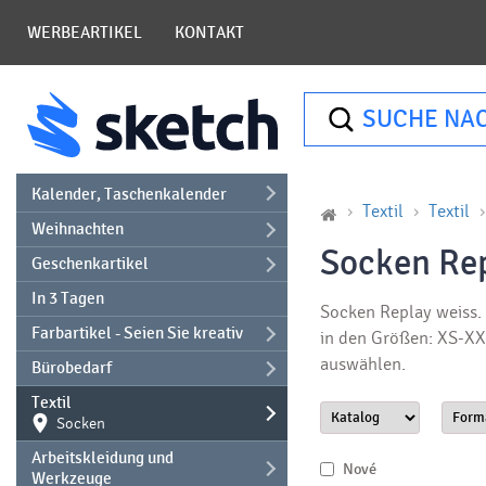
WERBEARTIKEL
KONTAKT
SUCHE NA
Kalender, Taschenkalender
Textil
Textil
Weihnachten
Socken Rep
Geschenkartikel
In 3 Tagen
Socken Replay weiss. 
Farbartikel - Seien Sie kreativ
in den Größen: XS-XX
auswählen.
Bürobedarf
Textil
Socken
Arbeitskleidung und
Nové
Werkzeuge