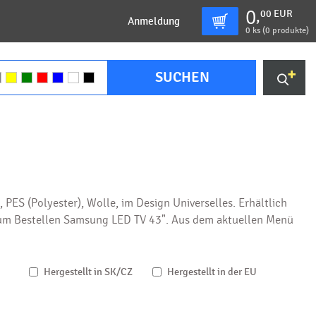
0
00
EUR
,
Anmeldung
0
ks (
0 produkte
)
SUCHEN
PES (Polyester), Wolle, im Design Universelles. Erhältlich
 zum Bestellen Samsung LED TV 43". Aus dem aktuellen Menü
Hergestellt in SK/CZ
Hergestellt in der EU