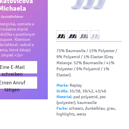
katovičová
Michaela
Geschäftsführer
ergická, usmiata a
rirodzene vtipná
dníčka s pozitívnym
stupom. Klientom
ša ľahkosť, radosť a
šenia, ktoré dávajú
75% Baumwolle / 15% Polyester /
zmysel.</p>
9% Polyamid / 1% Elastan (Grey
Melange: 52% Baumwolle / 41%
Eine E-Mail
Polyester / 6% Polyamid / 1%
schreiben
Elastan).
Einen Anruf
Marke:
Replay
tätigen
Größe:
35/38, 39/42, 43/46
Material:
pad polyamid, pes
(polyester), baumwolle
Farbe:
schwarz, dunkelblau, grau,
highlights, weiss