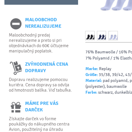
MALOOBCHOD
NEREALIZUJEME
Maloobchodný predaj
nerealizujeme a preto si pri
objednávkach do 60€ účtujeme
manipulačný poplatok.
76% Baumwolle / 16% Pol
7% Polyamid / 1% Elasth
ZVÝHODNENÁ CENA
Marke:
Replay
DOPRAVY
Größe:
35/38, 39/42, 43
Dopravu realizujeme pomocou
Material:
pad polyamid, p
kuriéra. Cena dopravy sa odvíja
(polyester), baumwolle
od hmotnosti balíka. Viď tabuľka.
Farbe:
schwarz, dunkelbla
MÁME PRE VÁS
DARČEK
Získajte darček vo forme
poukážky do nákupného centra
Avion, použitelný na úhradu