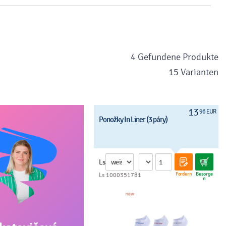
4 Gefundene Produkte
15 Varianten
13
96 EUR
Ponožky In Liner (3 páry)
Ls
Fordern
Besorge
Ls 1000351781
n