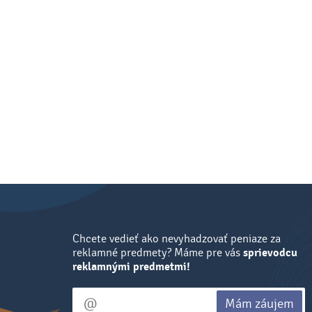
Chcete vedieť ako nevyhadzovať peniaze za
reklamné predmety? Máme pre vás
sprievodcu
reklamnými predmetmi!
Mám záujem