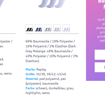
Bu
<p>En
p
obcho
prí
priná
rie
yester /
69% Baumwolle / 19% Polyester /
an.
10% Polyamid / 2% Elasthan (Dark
Grey Melange: 48% Baumwolle /
40% Polyester / 10% Polyamid / 2%
/46
Elasthan).
es
Marke:
Replay
u, weiss
Größe:
35/38, 39/42, 43/46
Material:
pad polyamid, pes
(polyester), baumwolle
Farbe:
schwarz, dunkelblau, grau,
highlights, weiss