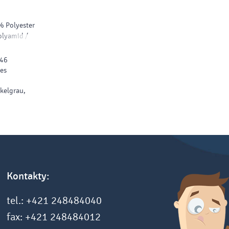
% Polyester
olyamid /
/46
0%
es
/ 5%
kelgrau,
7%
d / 1%
Kontakty:
tel.: +421 248484040
fax: +421 248484012