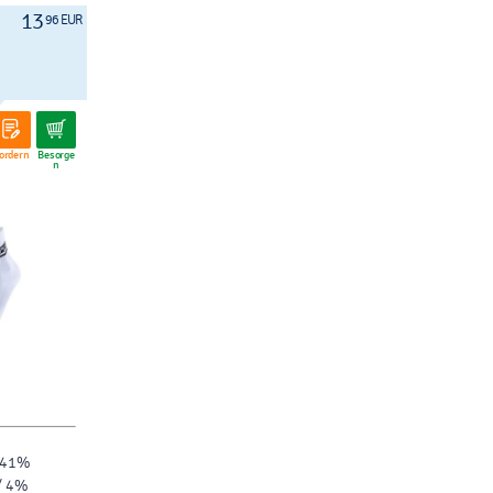
13
96 EUR
ordern
Besorge
n
/ 41%
/ 4%