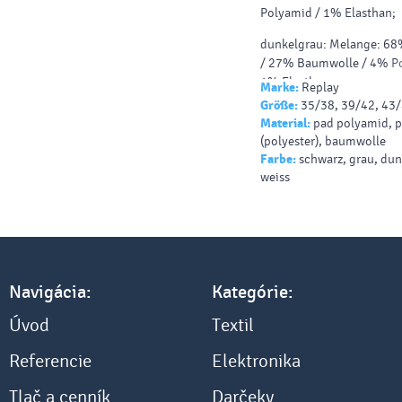
Polyamid / 1% Elasthan;
dunkelgrau: Melange: 68
/ 27% Baumwolle / 4% P
1% Elasthan;
Marke:
Replay
Größe:
35/38, 39/42, 43
grau: 66% Polyester / 2
Material:
pad polyamid, p
Baumwolle / 8% Viskose 
(polyester), baumwolle
Polyamid / 1% Elasthan;
Farbe:
schwarz, grau, dun
weiss
weiß: 49% Polyester / 4
Baumwolle / 3% Polyami
Elasthan.
Navigácia:
Kategórie:
Úvod
Textil
Referencie
Elektronika
Tlač a cenník
Darčeky