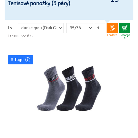
Tenisové ponožky (3 páry)
Ls
Fordern
Besorge
Ls 1000351832
n
5 Tage