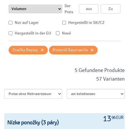
Der
Preis
Nur auf Lager
Hergestellt in SK/CZ
Hergestellt in der EU
Nové
×
×
Značka Replay
Materiál Baumwolle
5 Gefundene Produkte
57 Varianten
13
96 EUR
Nízke ponožky (3 páry)