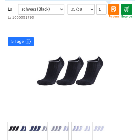
Ls
Fordern
Besorge
Ls 1000351793
n
5 Tage