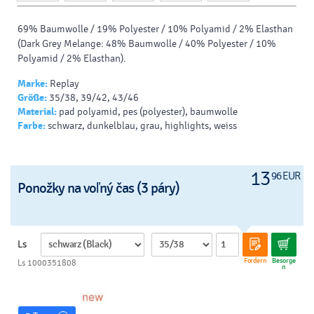
69% Baumwolle / 19% Polyester / 10% Polyamid / 2% Elasthan
(Dark Grey Melange: 48% Baumwolle / 40% Polyester / 10%
Polyamid / 2% Elasthan).
Marke:
Replay
Größe:
35/38, 39/42, 43/46
Material:
pad polyamid, pes (polyester), baumwolle
Farbe:
schwarz, dunkelblau, grau, highlights, weiss
13
96 EUR
Ponožky na voľný čas (3 páry)
Ls
Fordern
Besorge
Ls 1000351808
n