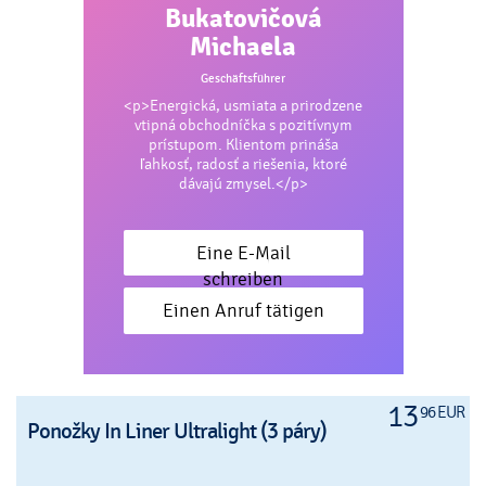
Bukatovičová
Michaela
Geschäftsführer
<p>Energická, usmiata a prirodzene
vtipná obchodníčka s pozitívnym
prístupom. Klientom prináša
ľahkosť, radosť a riešenia, ktoré
dávajú zmysel.</p>
Eine E-Mail
schreiben
Einen Anruf tätigen
13
96 EUR
Ponožky In Liner Ultralight (3 páry)