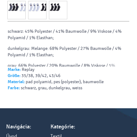
schwarz: 45% Polyester / 41% Baumwolle / 9% Viskose / 4%
Polyamid / 1% Elasthan;
dunkelgrau: Melange: 68% Polyester / 27% Baumwolle / 4%
Polyamid / 1% Elasthan;
grau: 66% Polyester / 20% Baumwolle / 8% Viskose / 5%
Marke:
Replay
Polyamid / 1% Elasthan;
Größe:
35/38, 39/42, 43/46
Material:
pad polyamid, pes (polyester), baumwolle
weiß: 49% Polyester / 47% Baumwolle / 3% Polyamid / 1%
Farbe:
schwarz, grau, dunkelgrau, weiss
Elasthan.
Navigácia:
Kategórie:
Úvod
Textil