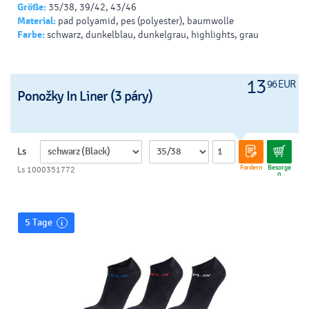
Größe:
35/38, 39/42, 43/46
Material:
pad polyamid, pes (polyester), baumwolle
Farbe:
schwarz, dunkelblau, dunkelgrau, highlights, grau
13
96 EUR
Ponožky In Liner (3 páry)
Ls
Fordern
Besorge
Ls 1000351772
n
5 Tage