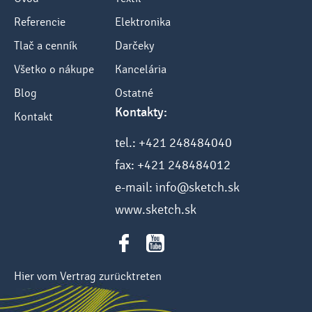
Referencie
Elektronika
Tlač a cenník
Darčeky
Všetko o nákupe
Kancelária
Blog
Ostatné
Kontakty:
Kontakt
tel.: +421 248484040
fax: +421 248484012
e-mail: info@sketch.sk
www.sketch.sk
Hier vom Vertrag zurücktreten