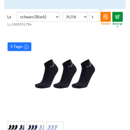
Ls
Fordern
Besorge
Ls 1000351784
n
5 Tage