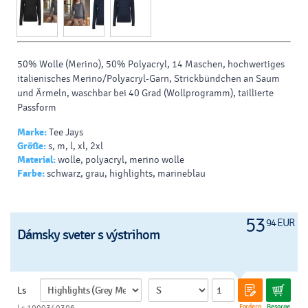
50% Wolle (Merino), 50% Polyacryl, 14 Maschen, hochwertiges
italienisches Merino/Polyacryl-Garn, Strickbündchen an Saum
und Ärmeln, waschbar bei 40 Grad (Wollprogramm), taillierte
Passform
Marke:
Tee Jays
Größe:
s, m, l, xl, 2xl
Material:
wolle, polyacryl, merino wolle
Farbe:
schwarz, grau, highlights, marineblau
53
94 EUR
Dámsky sveter s výstrihom
Ls
Fordern
Besorge