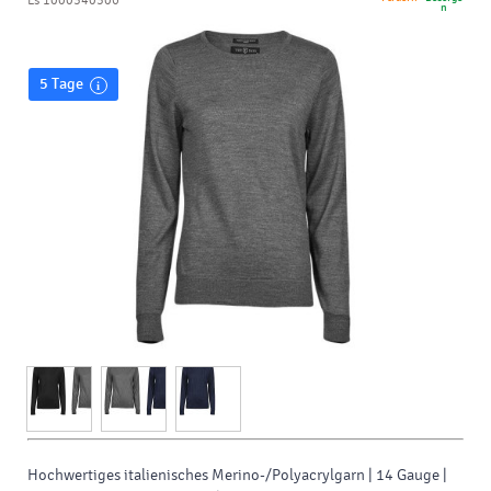
Ls 1000340306
n
5 Tage
Hochwertiges italienisches Merino-/Polyacrylgarn | 14 Gauge |