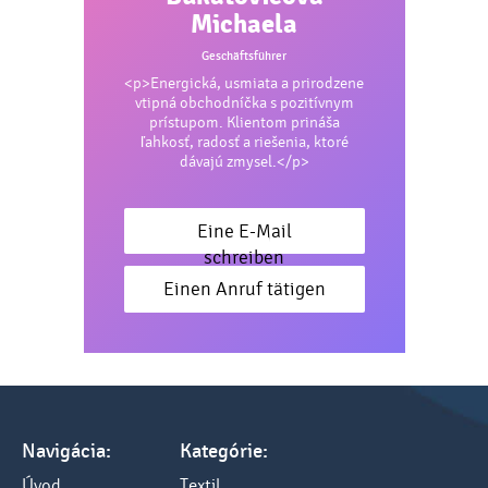
Michaela
Geschäftsführer
<p>Energická, usmiata a prirodzene
vtipná obchodníčka s pozitívnym
prístupom. Klientom prináša
ľahkosť, radosť a riešenia, ktoré
dávajú zmysel.</p>
Eine E-Mail
schreiben
Einen Anruf tätigen
Navigácia:
Kategórie:
Úvod
Textil