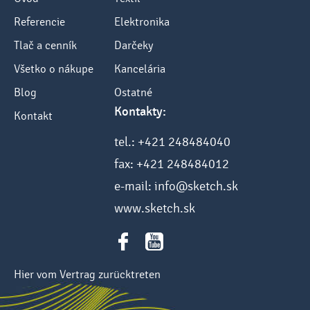
Referencie
Elektronika
Tlač a cenník
Darčeky
Všetko o nákupe
Kancelária
Blog
Ostatné
Kontakty:
Kontakt
tel.: +421 248484040
fax: +421 248484012
e-mail: info@sketch.sk
www.sketch.sk
Hier vom Vertrag zurücktreten