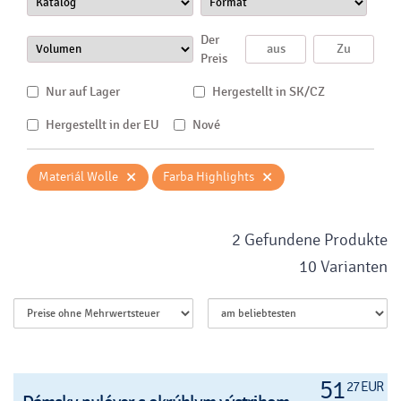
Der
Preis
Nur auf Lager
Hergestellt in SK/CZ
Hergestellt in der EU
Nové
×
×
Materiál Wolle
Farba Highlights
2 Gefundene Produkte
10 Varianten
51
27 EUR