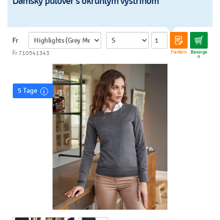
Dámsky pulóver s okrúhlym výstrihom
Fr
Fordern
Besorge
Fr 710541343
n
5 Tage