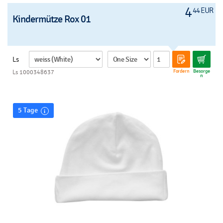
4
44 EUR
Kindermütze Rox 01
Ls
Fordern
Besorge
Ls 1000348637
n
5 Tage