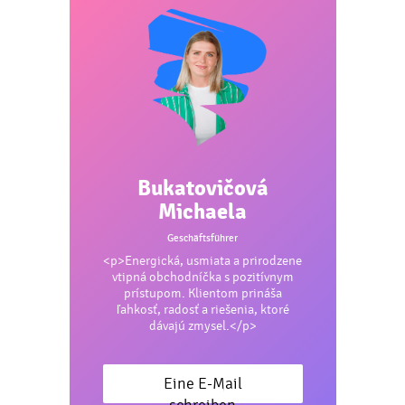
Bukatovičová
Michaela
Geschäftsführer
<p>Energická, usmiata a prirodzene
vtipná obchodníčka s pozitívnym
prístupom. Klientom prináša
ľahkosť, radosť a riešenia, ktoré
dávajú zmysel.</p>
Eine E-Mail