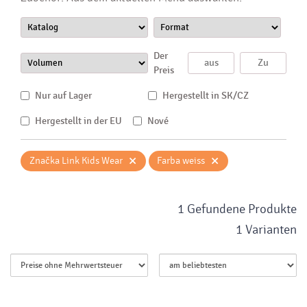
Der
Preis
Nur auf Lager
Hergestellt in SK/CZ
Hergestellt in der EU
Nové
×
×
Značka Link Kids Wear
Farba weiss
1 Gefundene Produkte
1 Varianten