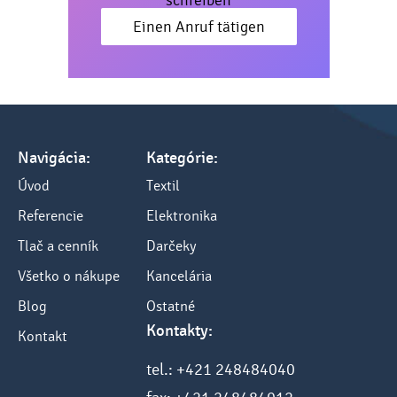
schreiben
Einen Anruf tätigen
Navigácia:
Kategórie:
Úvod
Textil
Referencie
Elektronika
Tlač a cenník
Darčeky
Všetko o nákupe
Kancelária
Blog
Ostatné
Kontakty:
Kontakt
tel.: +421 248484040