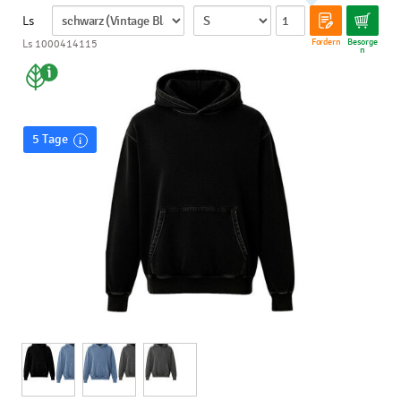
Ls
Fordern
Besorge
Ls 1000414115
n
5 Tage