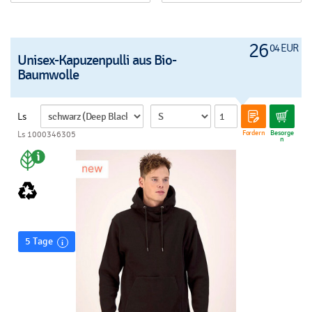
26
04 EUR
Unisex-Kapuzenpulli aus Bio-
Baumwolle
Ls
Fordern
Besorge
Ls 1000346305
n
5 Tage