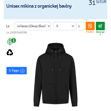
31
52 EUR
Unisex mikina z organickej bavlny
Ls
Fordern
Besorge
Ls 1000346299
n
5 Tage