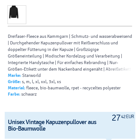
Dreifaser-Fleece aus Kammgarn | Schmutz- und wasserabweisend
| Durchgehender Kapuzenpullover mit Reißverschluss und
doppelter Fütterung in der Kapuze | Großzügige
Größeneinteilung | Modischer Kordelzug und Verarbeitung |
Integrierte Handytasche | Für einfaches Rebranding | Nur-
Größen-Etikett unter dem Nackenband eingenäht | Abreißetikett
Marke:
Starworld
mit Pflichtangaben innen. 75% Baumwolle / 25% Polyester.
Größe:
s, m, l, xl, xxl, 3xl, xs
Material:
fleece, bio-baumwolle, rpet - recyceltes polyester
Farbe:
schwarz
27
42 EUR
Unisex Vintage Kapuzenpullover aus
Bio-Baumwolle