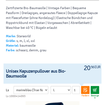
Zertifizierte Bio-Baumwolle | Vintage-Farben | Bequeme
Passform | Dreilagiges, angerautes Fleece | Doppellagige Kapuze
mit Fleecefutter (ohne Kordelzug) | Elastische Bündchen und
Rippstrickbund mit Elastan | Vorgewaschen | Abreißetikett |
Waschbar bei 40 °C | Bügeln erlaubt
Marke:
Starworld
Größe:
s, m, l, xl, xxl
Material:
baumwolle
Farbe:
schwarz, denim, grau
20
56 EUR
Unisex Kapuzenpullover aus Bio-
Baumwolle
Ls
Fordern
Besorge
Ls 1000414093
n