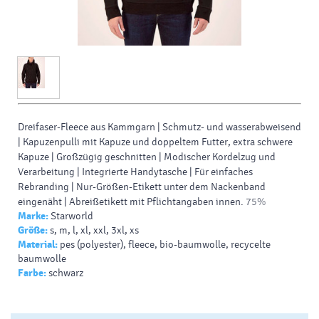
Dreifaser-Fleece aus Kammgarn | Schmutz- und wasserabweisend
| Kapuzenpulli mit Kapuze und doppeltem Futter, extra schwere
Kapuze | Großzügig geschnitten | Modischer Kordelzug und
Verarbeitung | Integrierte Handytasche | Für einfaches
Rebranding | Nur-Größen-Etikett unter dem Nackenband
eingenäht | Abreißetikett mit Pflichtangaben innen. 75%
Marke:
Starworld
Baumwolle / 25% Polyester.
Größe:
s, m, l, xl, xxl, 3xl, xs
Material:
pes (polyester), fleece, bio-baumwolle, recycelte
baumwolle
Farbe:
schwarz