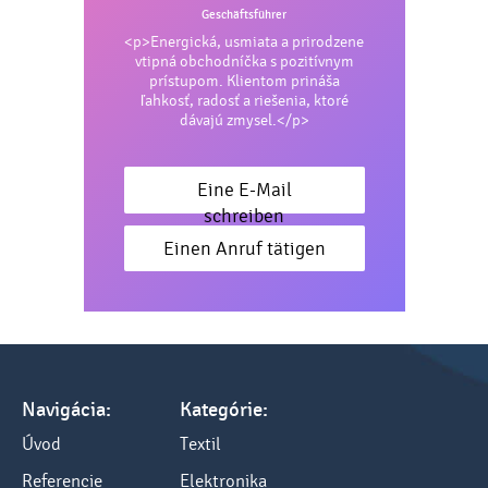
Geschäftsführer
<p>Energická, usmiata a prirodzene
vtipná obchodníčka s pozitívnym
prístupom. Klientom prináša
ľahkosť, radosť a riešenia, ktoré
dávajú zmysel.</p>
Eine E-Mail
schreiben
Einen Anruf tätigen
Navigácia:
Kategórie:
Úvod
Textil
Referencie
Elektronika