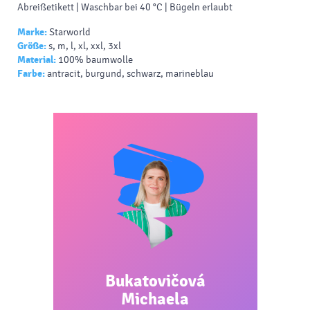
Abreißetikett | Waschbar bei 40 °C | Bügeln erlaubt
Marke:
Starworld
Größe:
s, m, l, xl, xxl, 3xl
Material:
100% baumwolle
Farbe:
antracit, burgund, schwarz, marineblau
Bukatovičová
Michaela