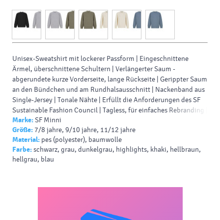
Unisex-Sweatshirt mit lockerer Passform | Eingeschnittene
Ärmel, überschnittene Schultern | Verlängerter Saum -
abgerundete kurze Vorderseite, lange Rückseite | Gerippter Saum
an den Bündchen und am Rundhalsausschnitt | Nackenband aus
Single-Jersey | Tonale Nähte | Erfüllt die Anforderungen des SF
Sustainable Fashion Council | Tagless, für einfaches Rebranding |
Marke:
SF Minni
Recycelbare, wiederverschließbare Taschen - hergestellt aus 100
Größe:
7/8 jahre, 9/10 jahre, 11/12 jahre
% recyceltem Kunststoff. 60% Baumwolle/40% Polyester.
Material:
pes (polyester), baumwolle
Farbe:
schwarz, grau, dunkelgrau, highlights, khaki, hellbraun,
hellgrau, blau