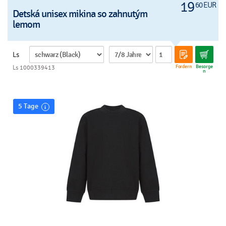
19
60 EUR
Detská unisex mikina so zahnutým
lemom
Ls
Fordern
Besorge
Ls 1000339413
n
5 Tage