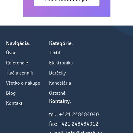
Navigácia:
Kategórie:
Úvod
Textil
Referencie
Elektronika
Tlač a cenník
Darčeky
Všetko o nákupe
Kancelária
Blog
Ostatné
Kontakty:
Kontakt
tel.: +421 248484040
fax: +421 248484012