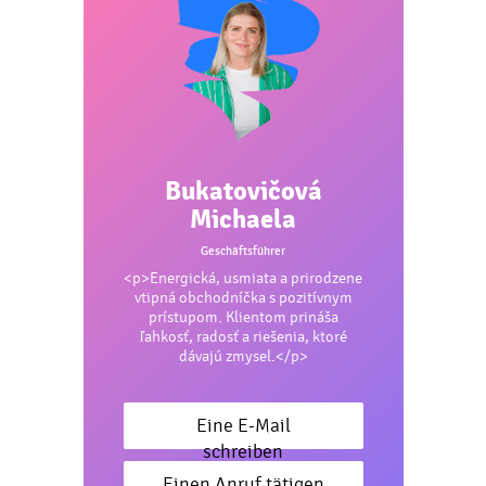
Bukatovičová
Michaela
Geschäftsführer
<p>Energická, usmiata a prirodzene
vtipná obchodníčka s pozitívnym
prístupom. Klientom prináša
ľahkosť, radosť a riešenia, ktoré
dávajú zmysel.</p>
Eine E-Mail
schreiben
Einen Anruf tätigen