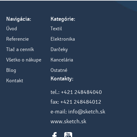
Navigácia:
Kategórie:
Úvod
Textil
Referencie
Elektronika
Tlač a cenník
Darčeky
Všetko o nákupe
Kancelária
Blog
Ostatné
Kontakty:
Kontakt
tel.: +421 248484040
fax: +421 248484012
e-mail: info@sketch.sk
www.sketch.sk