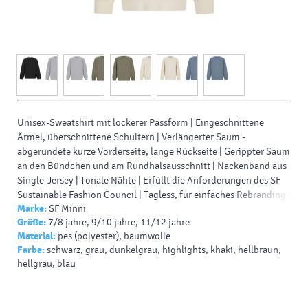
Unisex-Sweatshirt mit lockerer Passform | Eingeschnittene
Ärmel, überschnittene Schultern | Verlängerter Saum -
abgerundete kurze Vorderseite, lange Rückseite | Gerippter Saum
an den Bündchen und am Rundhalsausschnitt | Nackenband aus
Single-Jersey | Tonale Nähte | Erfüllt die Anforderungen des SF
Sustainable Fashion Council | Tagless, für einfaches Rebranding |
Marke:
SF Minni
Recycelbare, wiederverschließbare Taschen - hergestellt aus 100
Größe:
7/8 jahre, 9/10 jahre, 11/12 jahre
% recyceltem Kunststoff. 60% Baumwolle/40% Polyester.
Material:
pes (polyester), baumwolle
Farbe:
schwarz, grau, dunkelgrau, highlights, khaki, hellbraun,
hellgrau, blau