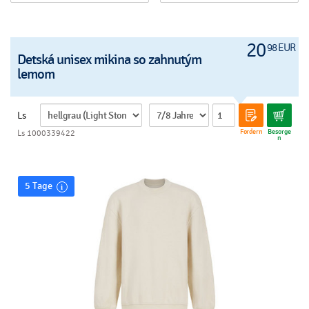
20
98 EUR
Detská unisex mikina so zahnutým
lemom
Ls
Fordern
Besorge
Ls 1000339422
n
5 Tage