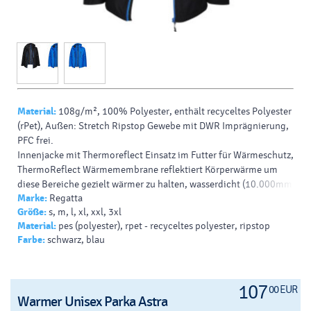
Material:
108g/m², 100% Polyester, enthält recyceltes Polyester
(rPet), Außen: Stretch Ripstop Gewebe mit DWR Imprägnierung,
PFC frei.
Innenjacke mit Thermoreflect Einsatz im Futter für Wärmeschutz,
ThermoReflect Wärmemembrane reflektiert Körperwärme um
diese Bereiche gezielt wärmer zu halten, wasserdicht (10.000mm
Marke:
Regatta
Wassersäule), wasserdichte Reißverschlüsse, atmungsaktiv
Größe:
s, m, l, xl, xxl, 3xl
(10.000g/m² in 24h), verstaubare Kapuze mit Kordelzug,
Material:
pes (polyester), rpet - recyceltes polyester, ripstop
verstellbarer Saum mit Kordelzug, 2 Seitentaschen und 2
Farbe:
schwarz, blau
Brusttaschen mit Reißverschluss, Brusttaschen mit RFID Schutz
zur Vorbeugung von Datendiebstahl, Nähte versiegelt,
Veredelungszugang im Futter, entspricht den Anforderungen für
EN 343:2003 A1:2007, Klasse 3:2, reflektierende Details an
107
00 EUR
Warmer Unisex Parka Astra
Ärmel und Rückenteil, 40° waschbar, nicht bügeln, nicht