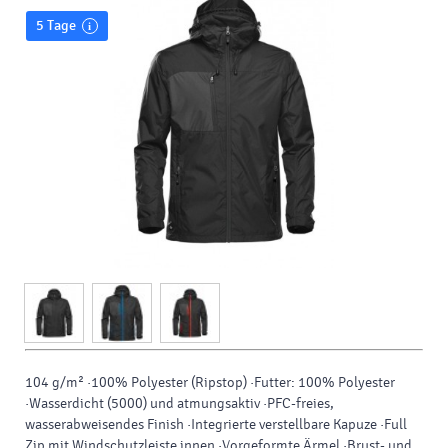
5 Tage
104 g/m² ·100% Polyester (Ripstop) ·Futter: 100% Polyester
·Wasserdicht (5000) und atmungsaktiv ·PFC-freies,
wasserabweisendes Finish ·Integrierte verstellbare Kapuze ·Full
Zip mit Windschutzleiste innen ·Vorgeformte Ärmel ·Brust- und