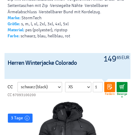
Seitentaschen mit Zip ·Versiegelte Nähte ·Verstellbarer
Ärmelabschluss ·Verstellbarer Bund mit Kordelzug.
Marke:
StormTech
Größe:
s, m, l, xl, 2xl, 3xl, 4xl, 5xl
Material:
pes (polyester), ripstop
Farbe:
schwarz, blau, hellblau, rot
149
65 EUR
Herren Winterjacke Colorado
CC
Fordern
Besorge
CC 67093100200
n
3 Tage