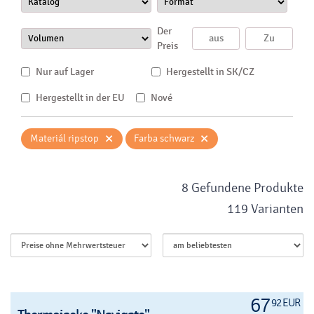
Der
Preis
Nur auf Lager
Hergestellt in SK/CZ
Hergestellt in der EU
Nové
×
×
Materiál ripstop
Farba schwarz
8 Gefundene Produkte
119 Varianten
67
92 EUR