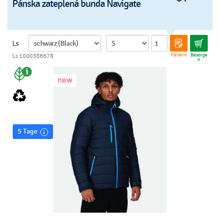
Pánska zateplená bunda Navigate
Ls
Fordern
Besorge
Ls 1000386678
n
5 Tage