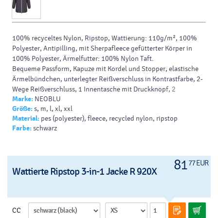
100% recyceltes Nylon,
Ripstop
, Wattierung: 110g/m², 100%
Polyester
,
Antipilling
, mit Sherpafleece gefütterter Körper in
100%
Polyester
, Ärmelfutter: 100% Nylon
Taft.
Bequeme Passform, Kapuze mit Kordel und Stopper, elastische
Ärmelbündchen, unterlegter Reißverschluss in Kontrastfarbe,
2-
Wege Reißverschluss
, 1 Innentasche mit Druckknopf, 2
Marke:
NEOBLU
Seitentaschen mit Reißverschluss, 1 Innentasche mit
Größe:
s, m, l, xl, xxl
Reißverschluss, verschweißte Hauptnähte, ergonomisch
Material:
pes (polyester), fleece, recycled nylon, ripstop
verlängertes Rückenteil, Veredelungszugang am Rücken, Tear
Farbe:
schwarz
Away Label,
neutrales Größenlabel
, 30° waschbar, nicht bügeln,
nicht trocknergeeignet.
81
77 EUR
Wattierte Ripstop 3-in-1 Jacke R 920X
CC