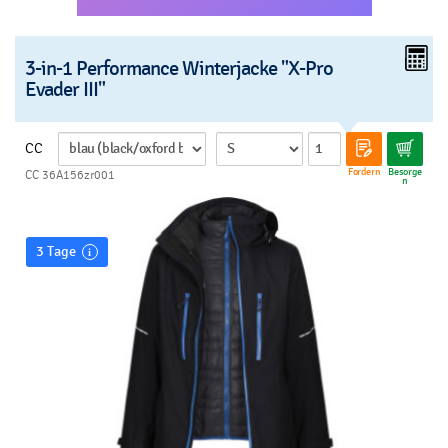
3-in-1 Performance Winterjacke "X-Pro
Evader III"
CC
Fordern
Besorge
CC 36A156zr001
n
3 Tage