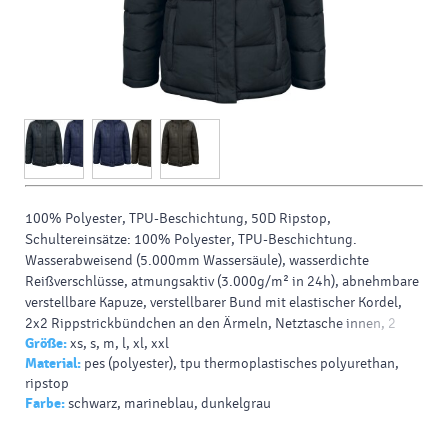
100%
Polyester
,
TPU-Beschichtung
, 50D
Ripstop
,
Schultereinsätze: 100%
Polyester
,
TPU-Beschichtung.
Wasserabweisend
(5.000mm Wassersäule), wasserdichte
Reißverschlüsse, atmungsaktiv (3.000g/m² in 24h), abnehmbare
verstellbare Kapuze, verstellbarer Bund mit elastischer Kordel,
2x2 Rippstrickbündchen an den Ärmeln, Netztasche innen, 2
Größe:
xs, s, m, l, xl, xxl
Seitentaschen und 1 Brusttasche mit Reißverschluss,
Material:
pes (polyester), tpu thermoplastisches polyurethan,
innenliegende elastische Kordel zur Taillenregulierung,
ripstop
Veredelungszugang, 40° waschbar, nicht bügeln,
Farbe:
schwarz, marineblau, dunkelgrau
trocknergeeignet bei niedriger Temperatur, nicht chemisch
reinigen.