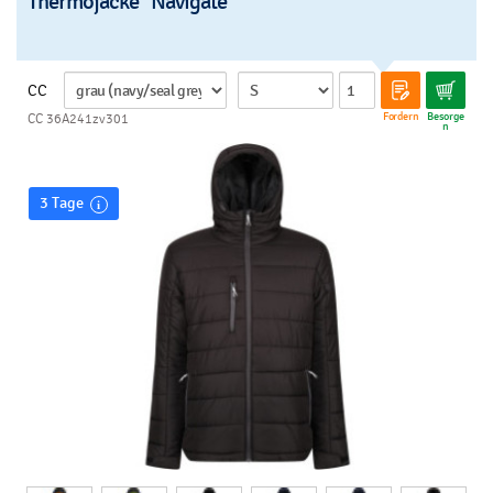
Thermojacke "Navigate"
CC
Fordern
Besorge
CC 36A241zv301
n
3 Tage