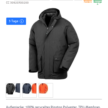
Fordern
Besorge
CC 30920X00200
n
3 Tage
Außenjacke: 100% recyceltes
Ripstop
Polyester
,
TPU-Membran
,