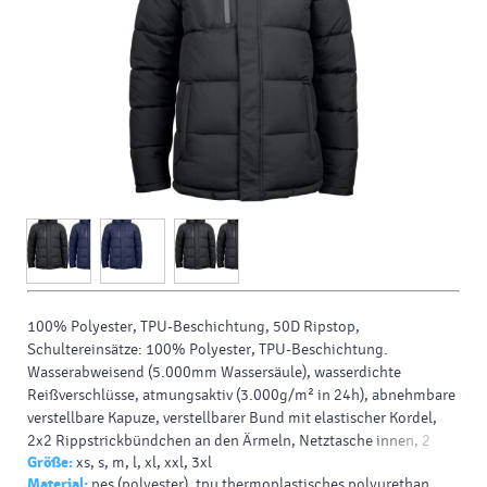
100%
Polyester
,
TPU-Beschichtung
, 50D
Ripstop
,
Schultereinsätze: 100%
Polyester
,
TPU-Beschichtung.
Wasserabweisend
(5.000mm Wassersäule), wasserdichte
Reißverschlüsse, atmungsaktiv (3.000g/m² in 24h), abnehmbare
verstellbare Kapuze, verstellbarer Bund mit elastischer Kordel,
2x2 Rippstrickbündchen an den Ärmeln, Netztasche innen, 2
Größe:
xs, s, m, l, xl, xxl, 3xl
Seitentaschen und 1 Brusttasche mit Reißverschluss,
Material:
pes (polyester), tpu thermoplastisches polyurethan,
Veredelungszugang, 40° waschbar, nicht bügeln,