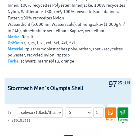
Innen: 100% recyceltes
Polyester
, Innenjacke: 100% recyceltes
Nylon, Wattierung: 180g/m², 100% recycelte Kunstdaunen,
Futter: 100% recyceltes Nylon
Wasserdicht
(6.000mm Wassersäule), atmungsaktiv (1.000g/m²
in 24h), abnehmbare verstellbare Kapuze, verstellbare
Marke:
Result
Ärmelbündchen mit Klettverschluss, wasserdichter
Größe:
xs, s, m, l, xl, xxl, 3xl, 4xl, 5xl
Reißverschluss, Windschutzleiste mit Druckknöpfen, 2
Material:
tpu thermoplastisches polyurethan, rpet - recyceltes
aufgesetzte Taschen mit Druckknöpfen und seitlichem
polyester, recycled nylon, ripstop
Reißverschluss, Nähte versiegelt, Reißverschluss innen zum
Farbe:
schwarz, marineblau, orange
Befestigen der Innenjacke, Veredelungszugang an Rücken und
linker Brust, Lüftungsöffnungen im Unterarmbereich,
Aufhänger, knitterfrei,
winddicht
, Innenjacke: elastische
97
Bündchen an Arm- und Bundabschluss, durchgehender
23 EUR
Stormtech Men`s Olympia Shell
Reißverschluss, 2 Seitentaschen mit Reißverschluss,
Steppdesign, Aufhänger,
neutrales Größenlabel
, 30° waschbar,
nicht bügeln, nicht trocknergeeignet, nicht chemisch reinigen
Fr
Fordern
Besorge
Fr 836181531
n