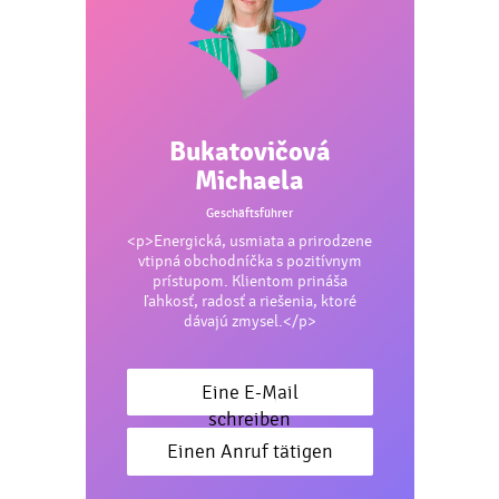
Bukatovičová
Michaela
Geschäftsführer
<p>Energická, usmiata a prirodzene
vtipná obchodníčka s pozitívnym
prístupom. Klientom prináša
ľahkosť, radosť a riešenia, ktoré
dávajú zmysel.</p>
Eine E-Mail
schreiben
Einen Anruf tätigen