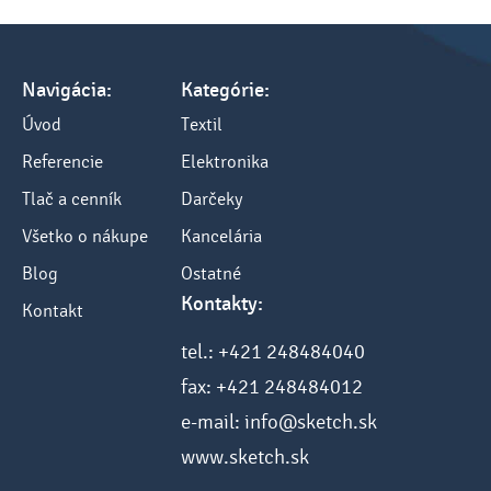
Navigácia:
Kategórie:
Úvod
Textil
Referencie
Elektronika
Tlač a cenník
Darčeky
Všetko o nákupe
Kancelária
Blog
Ostatné
Kontakty:
Kontakt
tel.: +421 248484040
fax: +421 248484012
e-mail: info@sketch.sk
www.sketch.sk