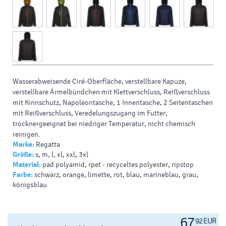
Wasserabweisende Ciré-Oberfläche, verstellbare Kapuze,
verstellbare Ärmelbündchen mit Klettverschluss, Reißverschluss
mit Kinnschutz, Napoleontasche, 1 Innentasche, 2 Seitentaschen
mit Reißverschluss, Veredelungszugang im Futter,
trocknergeeignet bei niedriger Temperatur, nicht chemisch
reinigen.
Marke:
Regatta
Material:
165g/m², 100% Ripstop Polyester, Wattierung:
Größe:
s, m, l, xl, xxl, 3xl
recyceltes Polyester, Warmloft Isolierung, PFC frei.
Material:
pad polyamid, rpet - recyceltes polyester, ripstop
Farbe:
schwarz, orange, limette, rot, blau, marineblau, grau,
königsblau
67
92 EUR