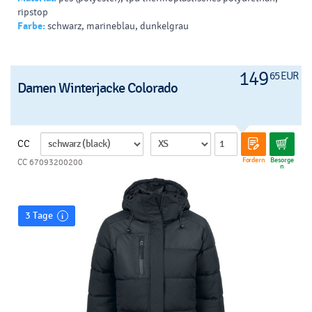
ripstop
trocknergeeignet bei niedriger Temperatur, nicht chemisch
Farbe:
schwarz, marineblau, dunkelgrau
reinigen.
149
65 EUR
Damen Winterjacke Colorado
CC
Fordern
Besorge
CC 67093200200
n
3 Tage