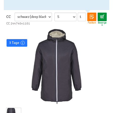
trocknergeeignet, nicht chemisch reinigen.
CC
Fordern
Besorge
CC 244740n1101
n
3 Tage