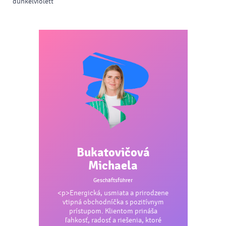
dunkelviolett
Bukatovičová
Michaela
Geschäftsführer
<p>Energická, usmiata a prirodzene
vtipná obchodníčka s pozitívnym
prístupom. Klientom prináša
ľahkosť, radosť a riešenia, ktoré