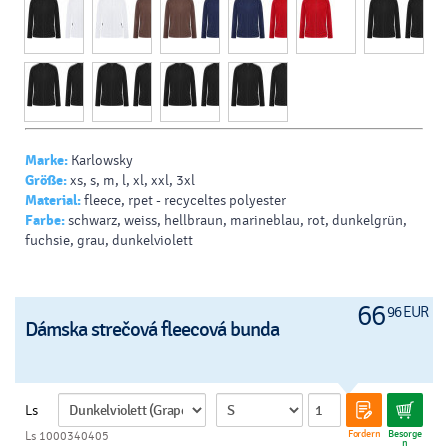
Marke:
Karlowsky
Größe:
xs, s, m, l, xl, xxl, 3xl
Material:
fleece, rpet - recyceltes polyester
Farbe:
schwarz, weiss, hellbraun, marineblau, rot, dunkelgrün,
fuchsie, grau, dunkelviolett
66
96 EUR
Dámska strečová fleecová bunda
Ls
Fordern
Besorge
Ls 1000340405
n