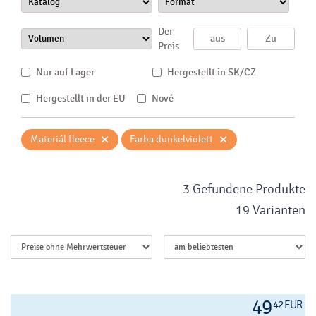
Der
Preis
Nur auf Lager
Hergestellt in SK/CZ
Hergestellt in der EU
Nové
×
×
Materiál fleece
Farba dunkelviolett
3 Gefundene Produkte
19 Varianten
49
42 EUR