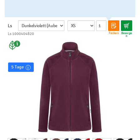
Ls
Fordern
Besorge
Ls 1000404820
n
5 Tage