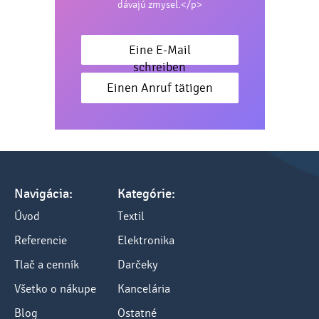
dávajú zmysel.</p>
Eine E-Mail
schreiben
Einen Anruf tätigen
Navigácia:
Kategórie:
Úvod
Textil
Referencie
Elektronika
Tlač a cenník
Darčeky
Všetko o nákupe
Kancelária
Blog
Ostatné