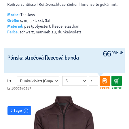
Reißverschlüsse | Reißverschluss-Zieher | Innenseite gekämmt.
Marke:
Tee Jays
Größe:
s, m, l, xl, xxl, 3xl
Material:
pes (polyester), fleece, elasthan
Farbe:
schwarz, marineblau, dunkelviolett
66
96 EUR
Pánska strečová fleecová bunda
Ls
Fordern
Besorge
Ls 1000340387
n
5 Tage